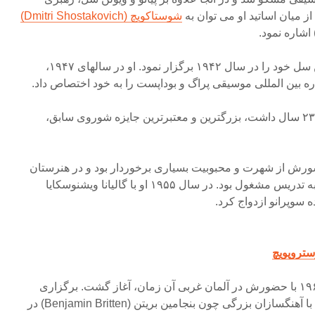
ز میان اساتید او می توان به
شوستاکویچ (Dmitri Shostakovich)
رستروپویچ اولین کنسرت ویولن سل خود را در سال ۱۹۴۲ برگزار نمود. او در سالهای ۱۹۴۷،
در سال ۱۹۵۰ در زمانی که تنها ۲۳ سال داشت، بزرگترین و معتبرترین جایزه شوروی سابق،
ورش از شهرت و محبوبیت بسیاری برخوردار بود و در هنرستان
های موسیقی لنینگراد و مسکو به تدریس مشغول بود. در سال ۱۹۵۵ او با گالیانا ویشنوسکایا
رستروپویچ
شهرت بین المللی او در سال ۱۹۶۴ با حضورش در آلمان غربی آن زمان، آغاز گشت. برگزاری
تورهایی در غرب اروپا و ملاقات با آهنگسازان بزرگی چون بنجامین بریتن (Benjamin Britten) در