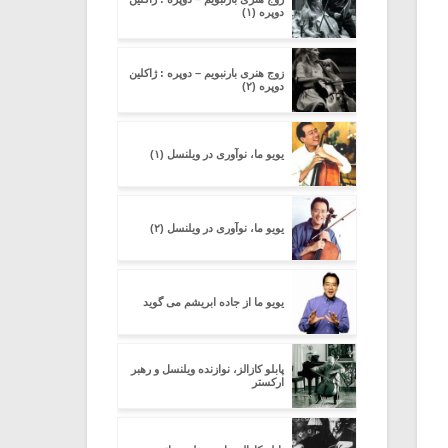
دوپره (۱)
زوج هنری بارنبویم – دوپره : ژاکلین
دوپره (۲)
یویو ما، نوآوری در ویلنسل (۱)
یویو ما، نوآوری در ویلنسل (۲)
یویو ما از جاده ابریشم می گوید
پابلو کازالز، نوازنده ویلنسل و رهبر
ارکستر