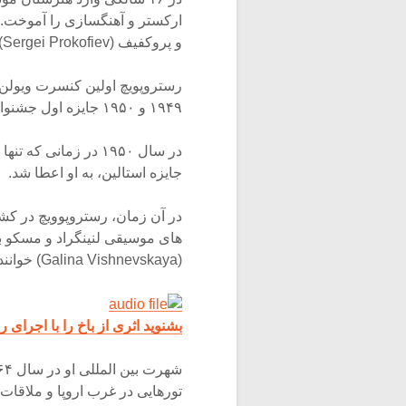
ارکستر و آهنگسازی را آموخت. ا
و پروکفیف (Sergei Prokofiev) اشاره نمود.
۱۹۴۹ و ۱۹۵۰ جایزه اول جشنواره بین المللی موسیقی پراگ و بوداپست را به خود اختصاص داد.
جایزه استالین، به او اعطا شد.
در آن زمان، رستروپوویچ در کش
(Galina Vishnevskaya) خواننده سوپرانو ازدواج کرد.
بشنوید اثری از باخ را با اجرای 