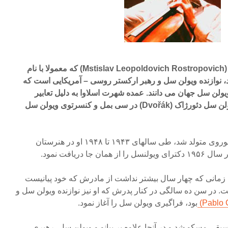
تیسلاو لئوپولدوویچ رستروپوویچ (Mstislav Leopoldovich Rostropovich) که معمولا با نام
و یاد می شود، نوازنده ویولن سل و رهبر ارکستر روسی – آمریکایی است که
ویولن سل جهان می دانند. عمده شهرت اسلاوا به دلیل تعابیر
موسیقیایی اش از کنسرتوی ویولن سل دئورژاک (Dvořák) در سی بمل و کنسرتوی ویولن سل
رستروپویچ در باکو، آذربایجان شوروی متولد شد، طی سالهای ۱۹۴۳ تا ۱۹۴۸ او در هنرستان
ا دریافت نمود.
 زمانی که چهار سال بیشتر نداشت از مادرش که خود پیانیست
خت. در سن ده سالگی در کنار پدرش که او نیز نوازنده ویولن سل و
بود، فراگیری ویولن سل را آغاز نمود.
موسیقی مسکو شد و در آنجا علاوه بر پیانو و ویولن سل، رهبری