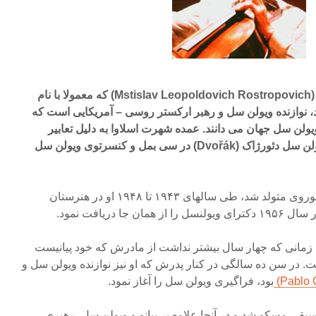
تیسلاو لئوپولدوویچ رستروپوویچ (Mstislav Leopoldovich Rostropovich) که معمولا با نام
و یاد می شود، نوازنده ویولن سل و رهبر ارکستر روسی – آمریکایی است که
ویولن سل جهان می دانند. عمده شهرت اسلاوا به دلیل تعابیر
موسیقیایی اش از کنسرتوی ویولن سل دئورژاک (Dvořák) در سی بمل و کنسرتوی ویولن سل
رستروپویچ در باکو، آذربایجان شوروی متولد شد، طی سالهای ۱۹۴۳ تا ۱۹۴۸ او در هنرستان
ا دریافت نمود.
 زمانی که چهار سال بیشتر نداشت از مادرش که خود پیانیست
خت. در سن ده سالگی در کنار پدرش که او نیز نوازنده ویولن سل و
بود، فراگیری ویولن سل را آغاز نمود.
موسیقی مسکو شد و در آنجا علاوه بر پیانو و ویولن سل، رهبری