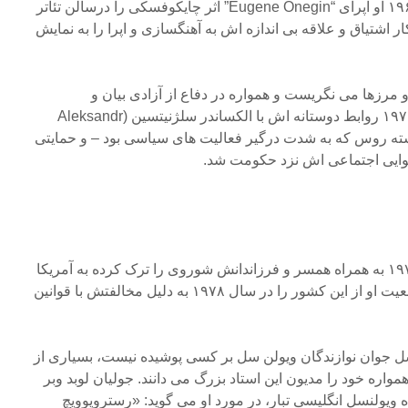
این امر بی تاثیر نبود. در سال ۱۹۶۷ او اپرای “Eugene Onegin” اثر چایکوفسکی را درسالن تئاتر
ا این کار اشتیاق و علاقه بی اندازه اش به آهنگسازی و اپرا را به نمایش
و مرزها می نگریست و همواره در دفاع از آزادی بیان و
دموکراسی می جنگید. در دهه ۱۹۷۰ روابط دوستانه اش با الکساندر سلژنیتسین (Aleksandr
یسنده برجسته روس که به شدت درگیر فعالیت های سیاسی بود – و حمایتی
سوایی اجتماعی اش نزد حکومت شد.
رستروپوویچ به ناچار در سال ۱۹۷۴ به همراه همسر و فرزاندانش شوروی را ترک کرده به آمریکا
نقل مکان کرد. دولت شوروی تبعیت او از این کشور را در سال ۱۹۷۸ به دلیل مخالفتش با قوانین
سل جوان نوازندگان ویولن سل بر کسی پوشیده نیست، بسیاری از
همواره خود را مدیون این استاد بزرگ می دانند. جولیان لوبد وبر
Julian Llo)، نوارنده ویولنسل انگلیسی تبار، در مورد او می گوید: «رستروپوویچ