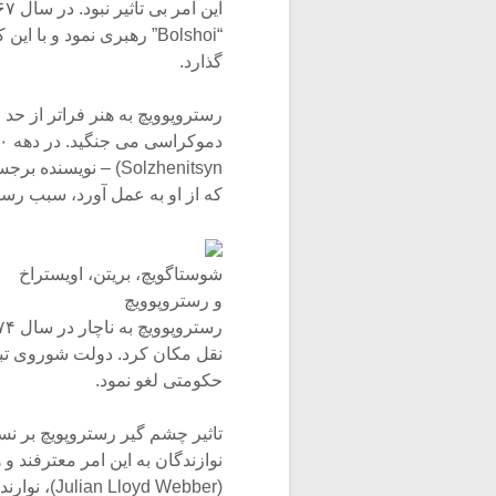
“Bolshoi” رهبری نمود و ب
گذارد.
رستروپوویچ به هنر فراتر از حد 
Solzhenitsyn) – نو
که از او به عمل آورد، سبب ر
شوستاگویچ، بریتن، اویستراخ
و رستروپوویچ
حکومتی لغو نمود.
تاثیر چشم گیر رستروپویچ بر ن
نوازندگان به این امر معترفند و 
(yd Webber