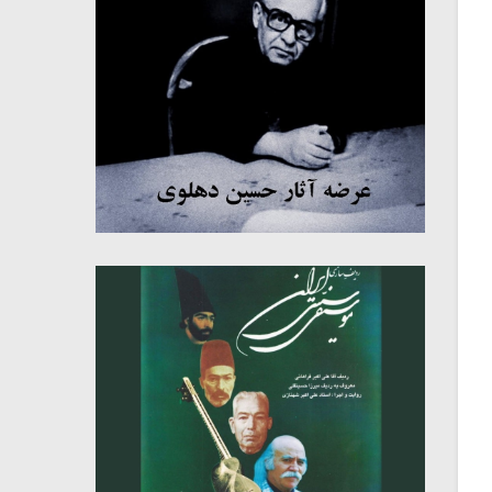
میکلوش روژا
موریس ژار