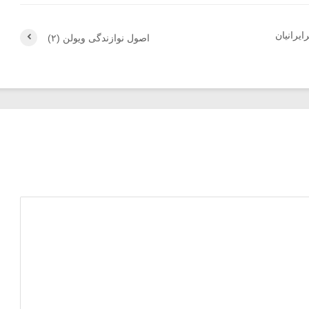
یرانیان
اصول نوازندگی ویولن (۲)