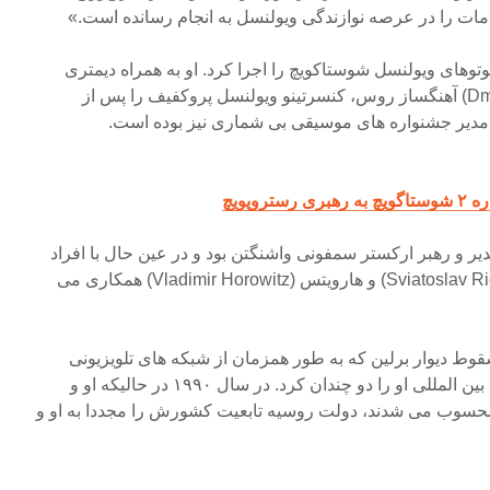
مات را در عرصه نوازندگی ویولنسل به انجام رسانده است.»
وتوهای ویولنسل شوستاکویچ را اجرا کرد. او به همراه دیمتری
کابالسوسکی (Dmitri Kabalevsky) آهنگساز روس، کنسرتینو ویولنسل پروکفیف را پس از
دیر جشنواره های موسیقی بی شماری نیز بوده است.
وپویچ
های ۱۹۷۷ تا ۱۹۹۴ او مدیر و رهبر ارکستر سمفونی واشنگتن بود و در عین حال با افراد
صاحب نامی چون: ریختر (Sviatoslav Richter) و هارویتس (Vladimir Horowitz) همکاری می
سقوط دیوار برلین که به طور همزمان از شبکه های تلویزیونی
سراسر جهان پخش شد، شهرت بین المللی او را دو چندان کرد. در سال ۱۹۹۰ در حالیکه او و
محسوب می شدند، دولت روسیه تابعیت کشورش را مجددا به او و