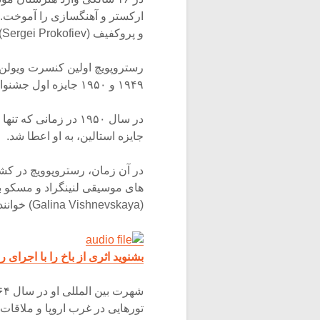
ارکستر و آهنگسازی را آموخت. ا
و پروکفیف (Sergei Prokofiev) اشاره نمود.
۱۹۴۹ و ۱۹۵۰ جایزه اول جشنواره بین المللی موسیقی پراگ و بوداپست را به خود اختصاص داد.
جایزه استالین، به او اعطا شد.
در آن زمان، رستروپوویچ در کش
(Galina Vishnevskaya) خواننده سوپرانو ازدواج کرد.
بشنوید اثری از باخ را با اجرای 