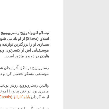
اسلاوا (Slava) از ا
بسیاری او را بزرگترین نوازنده 
هایدن در دو و ر ماژور است.
موسیقی مسکو تحصیل کرد و در سال ۱۹۵۶ دکترای ویولنسل را از همان ج
والدین رستروپوویچ روس بودند،
ماهری بود، نواختن پیانو را آمو
از شاگردان
پابلو کازالز (Pablo Casals)
در ۱۶ سالگی وارد هنرستان 