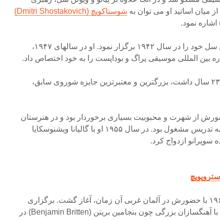
ز میان اساتید او می توان به
شوستاکویچ (Dmitri Shostakovich)
رستروپویچ اولین کنسرت ویولن سل خود را در سال ۱۹۴۲ برگزار نمود. او در سالهای ۱۹۴۷،
در سال ۱۹۵۰ در زمانی که تنها ۲۳ سال داشت، بزرگترین و معتبرترین جایزه شوروی سابق،
ورش از شهرت و محبوبیت بسیاری برخوردار بود و در هنرستان
های موسیقی لنینگراد و مسکو به تدریس مشغول بود. در سال ۱۹۵۵ او با گالیانا ویشنوسکایا
رستروپویچ
شهرت بین المللی او در سال ۱۹۶۴ با حضورش در آلمان غربی آن زمان، آغاز گشت. برگزاری
تورهایی در غرب اروپا و ملاقات با آهنگسازان بزرگی چون بنجامین بریتن (Benjamin Britten) در