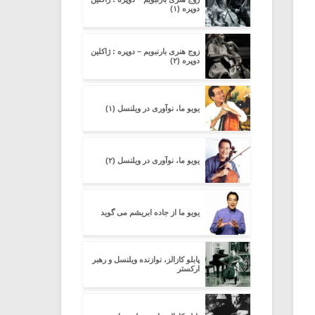
دوپره (۱)
زوج هنری بارنبویم – دوپره : ژاکلین
دوپره (۲)
یویو ما، نوآوری در ویلنسل (۱)
یویو ما، نوآوری در ویلنسل (۲)
یویو ما از جاده ابریشم می گوید
پابلو کازالز، نوازنده ویلنسل و رهبر
ارکستر