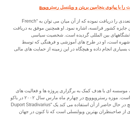
ا با پیانوی بنجامین بریتن و ویلنسل رستروپویچ
رستروپوویچ جوایز بین المللی متعددی را دریافت نموده که از آن میان می توان به “French
Leg”، معتبرترین جایزه کشور فرانسه، اشاره نمود. او همچنین موفق به دریافت
دانشگاههای بین المللی گردیده است. شخصیت سیاسی
ی شهره است، او در طرح های آموزشی و فرهنگی که توسط
سیاری انجام داده و هیچگاه در این زمینه از حمایت های مالی
موسسه ای با هدف کمک به برگزاری پروژه ها و فعالیت های
اجتماعی مختلف تاسیس نموده است. موزه رستروپوویچ در چهارم ماه مارس سال ۲۰۰۲ در باکو
افتتاح شد. سازی که رستروپوویچ در حال حاضر از آن استفاده می کند یک “Duport Stradivarius
اری از صاحبنظران بهترین ویولنسلی است که تا کنون در جهان