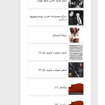
پابلو کازالز حامی صلح جهانی
حراج مجموعهء هنری روستروپوویچ
در لندن
میشا مایسکی
شش سوئیت چلوی باخ (۱)
شش سوئیت چلوی باخ (۲)
ویلنسل (۱)
ویلنسل (۲)