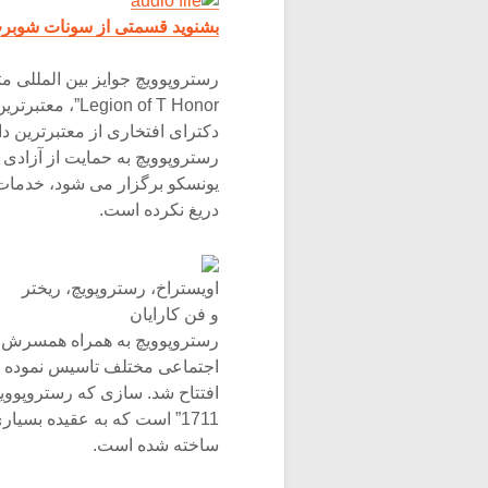
بشنوید قسمتی از سونات شوبرت ر
ion of T Honor
دکترای افتخاری از معتبرترین 
رستروپوویچ به حمایت از آزاد
یونسکو برگزار می شود، خدمات ب
دریغ نکرده است.
اویستراخ، رستروپویچ، ریختر
و فن کارایان
رستروپوویچ به همراه همسرش، 
1711” است که به عقیده بسی
ساخته شده است.