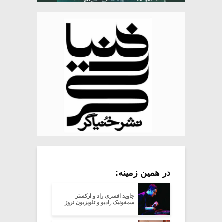
در همین زمینه:
جاوید افسری راد و ارکستر
سمفونیک رادیو و تلویزیون نروژ