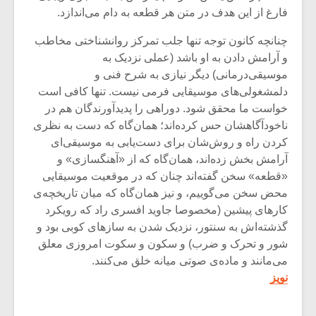
شیش و نیم»
موسیقی فی
فارغ از این هدف در متن هر قطعه به دام می‌اندازد.
برگزار می 
چنانچه کانون توجه تنها جلب تمرکز روانشناختی مخاطب
اگر نمی توانی
سکانسی به 
و آرامش دادن به او باشد (عملی نزدیک به
مشهورترین باشی،
موسیقی فیلم 
بدنام ترین باش
موسیقی‌درمانی) دیگر نیازی به شرح فنی و
دلمشغولی‌های موسیقایی فرمی نیست. تنها کافی است
خواست ما محقق شود. دوراهی را پدیدآورندگان هم در
ناخودآگاهشان حس کرده‌اند؛ همان‌گاه که دست به نظری
کردن راه و روش‌شان برای دست‌یابی به موسیقی‌ای
آرامش بخش زده‌اند، همان‌گاه که از «آهنگسازی» و
«قطعه» سخن گفته‌اند چنان که در موقعیت موسیقایی
محض سخن می‌گوییم، و نیز همان‌گاه که میان تاریخچه‌ی
کارهای پیشین (مخصوصا جاوید افسری راد که رویکرد
گذشته‌اش به سنتور، نزدیک شدن به سازهای کوبی بود و
شور و تحرک و ضرب) و سکون و سکوت امروزی معلق
می‌مانند و ماده‌ی صوتی میانه خلق می‌کنند.
نویز