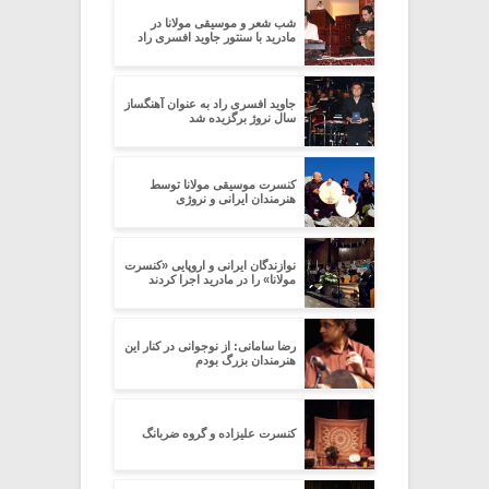
شب شعر و موسیقی مولانا در
مادرید با سنتور جاوید افسری راد
جاوید افسری راد به عنوان آهنگساز
سال نروژ برگزیده شد
کنسرت موسیقی مولانا توسط
هنرمندان ایرانی و نروژی
نوازندگان ایرانی و اروپایی «کنسرت
مولانا» را در مادرید اجرا کردند
رضا سامانی: از نوجوانی در کنار این
هنرمندان بزرگ بودم
کنسرت علیزاده و گروه ضربانگ