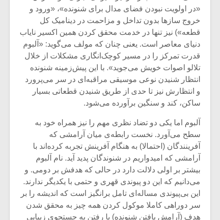
«در اولویت نبودن فضای مدال برای شنونده»، «ورود و
خروج سازها بدون تداخل و مزاحمت در دینامیک کل
قطعه») نیز تنها در خدمت محقق کردن همین اکسیر نایاب
دنیای معاصر است. یعنی چنان که مولف می‌گوید: «آلبوم
قدرت تمرکز را در مسیر کوچک‌انگاری مشکلات از خلال
تلالو اصوات خویش می‌جوید». با این پیش‌زمینه شنونده
انتظار شنیدن نوعی موسیقی مراقبه‌ای در سر می‌پرورد
و انتظارش نیز تا حدی از طریق شنیدن قطعاتی بسیار
ساکن، کند و سنگین برآورده می‌شود.
آلبوم اما یکی دو تضاد نظری مهم را نیز همراه خود به
سطح می‌آورد. نخست رابطه‌ی میان آرامشی که
آفرینندگان (احتمالا) به هنگام آفرینش تجربه کرده‌اند با
میکلوش روژا
موریس ژار
آرامشی که امیدواریم در شنوندگان پدید آید. نام آلبوم
بیشتر بر اولی دلالت دارد در حالی که هدفش بر دومی. و
می‌دانیم که این دو پیوندی قهری و حتمی با یکدیگر ندارند.
این بی‌پیوندی مساله‌ای تامل برانگیز است که اندیشه را بر
یادداشتی بر موسیقی
دوره آموزش
سر دوراهی کاملا موکول کردن همه چیز به محقق شدن
متن فیلم «متری
موسیقی بر
هدف (آرامش یافتن شنونده) یا رفتن به جستجوی زیبایی