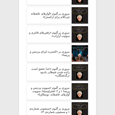
مروری بر آلبوم «آوازهای عاشقانه
(بی‌کلام برای ارکستر)»
مروری بر آلبوم «رقص‌های فانتزی و
سوئیت آرارات»
مروری بر «کنسرت اپرای پردیس و
پریسا»
مروری بر آلبوم «خدا عشق است.
رانده شدن شیطان. یادبود
درگذشتگان»
مروری بر آلبوم «سوییت پردیس و
پریسا ۱ و ۲. اشتراوسیانا. سوییت
آوازهای عاشقانه. نوستالژیا»
مروری بر آلبوم «سمفونی شماره‌ی
۱ و سمفونی شماره‌ی ۳»