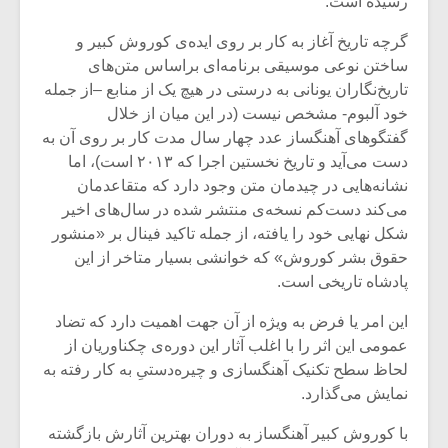
رسیده است.
گرچه تاریخ آغاز به کار بر روی ایده‌ی کوروش کبیر و
ساختن نوعی موسیقی برنامه‌ای براساس متن‌های
تاریخ‌نگاران یونانی به درستی در هیچ یک از منابع –از جمله
خود آلبوم- مشخص نیست (در این میان از خلال
گفتگوهای آهنگساز عدد چهار سال مدت کار بر روی آن به
دست می‌آید و تاریخ نخستین اجرا که ۲۰۱۳ است)، اما
نشانه‌هایی در چیدمان متن وجود دارد که متقاعدمان
می‌کند دست‌کم نسخه‌ی منتشر شده در سال‌های اخیر
شکل نهایی خود را یافته، از جمله تاکید فینال بر «منشور
حقوق بشر کوروش» که خوانشی بسیار متاخر از این
پادشاه تاریخی است.
میکلوش روژا
موریس ژار
این امر یا فرض به ویژه از آن جهت اهمیت دارد که تضاد
عمومی این اثر را با اغلب آثار این دوره‌ی چکناوریان از
لحاظ سطح تکنیک آهنگسازی و چیره‌دستیِ به کار رفته به
نمایش می‌گذارد.
یادداشتی بر موسیقی
دوره آموزش
متن فیلم «متری
موسیقی بر
با کوروش کبیر آهنگساز به دوران بهترین آثارش بازگشته