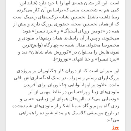
شیش و نیم»
موسیقی فی
است. این اثر نشان همه‌ی آنها را با خود دارد (شاید این
برگزار می 
کمی هم به شخصیت متنی که براساس آن کار می‌کرده
ربط داشته باشد). نخستین نشانه ترکیب‌های ریتمیک است
اگر نمی توانی
سکانسی به 
که از همان نخستین صحنه حضوری پررنگ دارند و بیش از
مشهورترین باشی،
موسیقی فیلم 
بدنام ترین باش
همه در «دومین رویای آستیاگ» و «نبرد تیمبرا» هویدا
می‌شوند، و پس از آن رابطه‌ی همان ریتم‌ها با ملودی و
مخصوصا محتوای مدال شبیه به چهارگاه (واضح‌ترین
نمونه‌هایش را می‌توان در «کوروش شاه شاهان» دید و
«نبرد تیمبرا» و حتا انتهای «نوروز»).
این میراثی است که از دوران کار چکناوریان بر پروژه‌ی
بزرگ اپرای رستم و سهراب در سبک آهنگسازی‌اش باقی
مانده. علاوه بر اینها، توانایی چکناوریان برای آفریدن
ملودی‌های زیبا و پراحساس در نقاط مهمی از اثر
خودنمایی می‌کند. بااین‌حال همپای این زیبایی، حسی و
ردی گاه مبهم و گاه نسبتا آشکار از ملودی‌های شنیده‌شده
در تاریخ موسیقی کلاسیک هم مدام شنونده را همراهی
می‌کند.
نویز