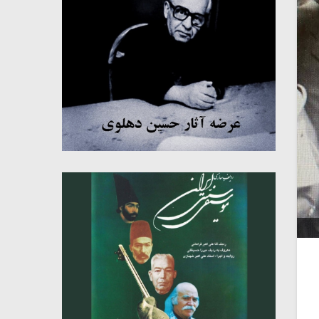
میکلوش روژا
موریس ژار