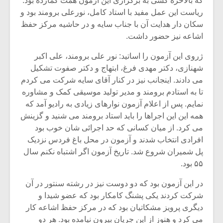
که بالاخره کسی به برگزاری این آزمون همت گمارده بود.
شیش و نیم»
موسیقی فی
برگزار می 
ریاست این عمل مفید با استاد کامل، نورعلی برومند بود و
سکان دار هدایت آن با جناب سایه و در حاشیه مرکز حفظ
اگر نمی توانی
سکانسی به 
اشاعه نیز حضور داشت.
مشهورترین باشی،
موسیقی فیلم 
بدنام ترین باش
ژروی این آزمون را اساتید: نور علی برومند، علی اکبر
شهنازی، دکتر مهدی فرغ، ابتهاج و دکتر صفوت تشکیل
می دادند. اینجانب نیز در کنار آقای سایه شرکت می کردم
تا به استادم برومند و مدیر تولید موسیقی کمک و مشاوره
نمایم. پس از اعلام آزمون نوارهای زیادی به رادیو آمد که
همه این این اجراها را باید استاد برومند می شنید و گزینش
می کرد. از میان کسانی که حد اجرائی شان خوب بود
افرادی انتخاب شدند و آزمون در محل باغ فردس نزدیک
پل شمیران شروع شد. تاریخ آزمون اگر اشتباه نکنم سال
۵۵ بود.
در این آزمون بود که دو دوست نیز در رشته سنتور در آن
شرکت کردند یکی پشنگ کامکار بود که عضو شیدا و
دیگری پرویز مشکاتیان بود که در مرکز حفظ اشاعه کار
می کرد و هنوز از این جریان بیرون نیامده بود. هر دو