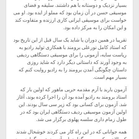
بسیار نزدیک و دوستانه با هم داشتند. سلیقه و فضای
موسیقی حسن در آن زمان بود که مملو از ایده بود. او می
خواست برای موسیقی ایرانی کاری ارزنده و متفاوت کند
و این امکان را به مرکز داده بود.
تقریبا در همین دوران یا شاید یک سال قبل از این تاریخ بود
که استاد کامل نورعلی برومند با همکاری تولید رادیو به
ریاست سایه، آزمونی را برای موسیقی دستگاهی ردیفی
به وجود آورند که داستانی دیگر دارد که شاید روزی
داستان چگونگی آمدن برومند را به رادیو روایت کنم که
بسیار مهم است.
آزمون باربد با آرم مقدمه حربی ماهور که اولین بار که
میکلوش روژا
موریس ژار
استاد برومند به رادیو آمده بود آن را اجرا کرده بوند، آغاز
شد. آزمون برای کسانی بود که زیر سی سال بودند. این
اولین آزمون موسیقی ردیف دستگاهی ایران بود که در
طول زمام داری سلسه پهلوی برگزار می شد.
یادداشتی بر موسیقی
دوره آموزش
همه جوانانی که در این راه کار می کردند خوشحال شدند
متن فیلم «متری
موسیقی بر