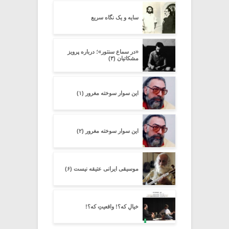
سایه و یک نگاه سریع
«در سماع سنتور»؛ درباره پرویز
مشکاتیان (۳)
این سوار سوخته مغرور (۱)
این سوار سوخته مغرور (۲)
موسیقی ایرانی عتیقه نیست (۶)
خیالِ که؟! واقعیتِ که؟!