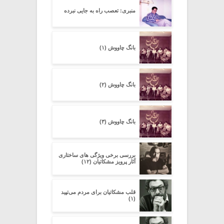
منبری: تعصب راه به جایی نبرده
بانگ چاووش (۱)
بانگ چاووش (۲)
بانگ چاووش (۳)
بررسی برخی ویژگی های ساختاری
آثار پرویز مشکاتیان (۱۲)
قلب مشکاتیان برای مردم می‌تپید
(۱)