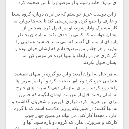
ای نزدیک خانه رفتیم و او موضوع را با من صحبت کرد.
از این دوست عزیز خواستم که در ایران دوباره گروه شیدا
و عارف را جمع کرده و سرپرستی کند تا بچه ها دوباره به
کار مشترک وادار شوند، او نیز قبول کرد. همچنین از
ایشان خواستم که کسی را حذف نکند اما ایشان بخاطر
پاره ای از مسائل گفتند که نمی تواند جمشید عندلیبی را
بپذیزد و هر چقدر من توضیح دادم که ایشان جوان بوده و
اگر کاری هم در رابطه با نینوا کرده فراموش کن اما
ایشان قبول نکردند.
به هر حال به ایران آمدند و این دو گروه را منهای جمشید
عندلیبی جمع کرد و با آنها صحبت کرد و آنها نیز تمرین ها
را شروع کردند و برای سازمان دهی کنسرت های خارج
میکلوش روژا
موریس ژار
به آلمان رفتند. قبل از عزیمت ایشان آنگونه که حسین
برای من تعریف کرد، قراری با پرویز و شجریان گذاشتند و
به آنها گفتند: در صورتیکه پرویز علاقمند است که با گروه
عارف مجددا کار کند، می تواند در همین چهار چوب
یادداشتی بر موسیقی
دوره آموزش
کارکند و ضرورتی ندارد که گروه دو پاره شود. آنها و
متن فیلم «متری
موسیقی بر