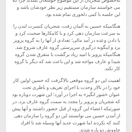
به‌خصوص شجریان از این موضوع خوشحال نشدند چرا که
شیش و نیم»
موسیقی فی
برگزار می 
می خواستند سازمان مستقیم زیر نظر خودشان باشد و
این جلسه با کمی دلخوری تمام شده بود.
اگر نمی توانی
سکانسی به 
مشهورترین باشی،
موسیقی فیلم 
هنگامیکه حسین به آلمان رفت، شجریان کنسرت لندن را
بدنام ترین باش
به سرعت سازمان دهی کرد و با کامکارها صحبت کرد و
با دادن وعده در آمد مالی؛ تعدادی از آنها را به گروه پرویز
برد و اینگونه درگیری سرپرستی گروه عارف شروع شد.
هنگامیکه پرویز با امید زیاد برگشت با متفرق شدن گروه
شیدا و عارف مواجه شد و این باعث شد که دیگر با گروه
کار نکند.
اهمیت این دو گروه موقعی بالاگرفت که حسین اولین کار
خود را در تالار وحدت با اجرای تعریف و ناظری تحت
عنوان «شور انگیز» به اجرا در آورد؛ این شهرت دوباره بود
که شجریان و پرویز را مجدد به سمت گروه عارف برد، در
صورتیکه اعضاء این گروه از قبل حضور داشتند و آنها پیش
از آمدن حسین می توانستند این دو گروه را سازمان دهی
کنند که نکردند اما شهرت جدید آنها وسیله شد تا افراد
چاووش دو‌ پاره شدند.