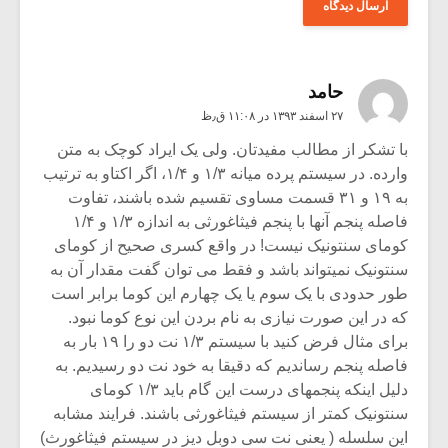
حامد
۲۷ اسفند ۱۳۹۳ در ۱۱:۰۸ ق٫ظ
با تشکر از مطالب مفیدتان. ولی یک ایراد کوچک به متن
وارده. در سیستم پرده میانه ۱/۳ و ۱/۴، اگر اکتاو به ترتیب
به ۱۹ و ۳۱ قسمت مساوی تقسیم شده باشند، تفاوت
فاصله پنجم آنها با پنجم فیثاغورثی به اندازه ۱/۳ و ۱/۴
کومای سنتونیک نیست! در واقع کسری صحیح از کومای
سنتونیک نمیتواند باشد و فقط می توان گفت مقدار آن به
طور حدودی با یک سوم یا یک چهارم این کوما برابر است
که در این صورت نیازی به نام بردن این نوع کوما نبود.
برای مثال فرض کنید با سیستم ۱/۳ نت دو را ۱۹ بار به
فاصله پنجم رساندیم که دقیقا به خود نت دو رسیدیم. به
دلیل اینکه پنجمهای درست این گام باید ۱/۳ کومای
سنتونیک کمتر از سیستم فیثاغورثی باشند. فرایند مشابه
این سلسله ( یعنی نت سی دوبل دیز در سیستم فیثاغورث)