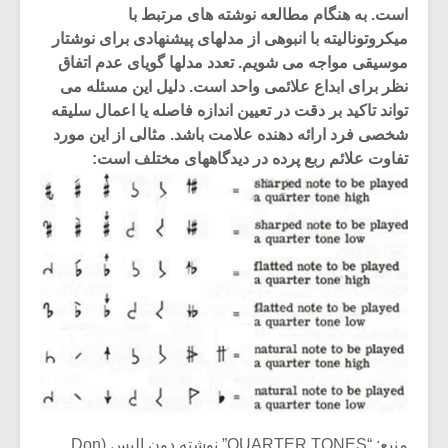
است. به هنگام مطالعه نوشته های مرتبط با
میکروتونالیته با انبوهی از مدلهای پیشنهادی برای نوشتار
موسیقی مواجه می شویم. تعدد مدلها گویای عدم اتفاق
نظر برای ابداع علائمی واحد است. دلیل این مسئله می
تواند تاکید بر دقت در تعیین اندازه فاصله یا اعمال سلیقه
شخصی فرد ارائه دهنده علامت باشد. مثالی از این مورد
تفاوت علائم ربع پرده در دیدگاههای مختلف است:
میکلوش روژا
موریس ژار
یادداشتی بر موسیقی
دوره آموزش
متن فیلم «متری
موسیقی بر
منبع: “QUARTER TONES” نوشته دون الیس (Don