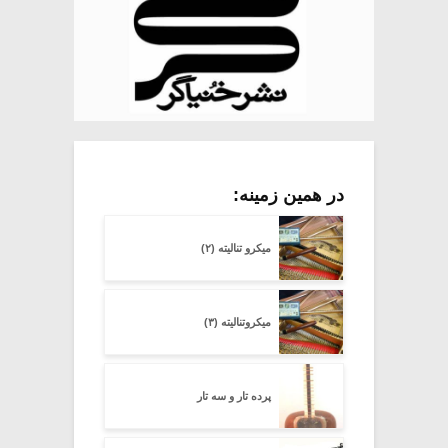
در همین زمینه:
میکرو تنالیته (۲)
میکروتنالیته (۳)
پرده تار و سه تار