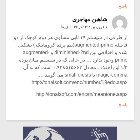
پاسخ
شاهین مهاجری
۱ فروردین ۱۳۹۴ در ۱۰:۳۳ ق٫ظ
از طرفی در سیستم ۱۹ تایی مساوی هر دوم کوچک از دو
فاصله augmented-prime(نیم پرده کروماتیک ) تشکیل
شده و اختلافی بین diminished-2nd و augmented-
prime وجود ندارد … در حالی که در سیستم میان پرده
۱/۳ این اختلاف معادل ۰.۹۳۸۵۱۵۶۶۳ است که به آن
magic-comma یا small diesis می گویند ….
http://tonalsoft.com/enc/number/19edo.aspx
http://tonalsoft.com/enc/m/meantone.aspx
پاسخ