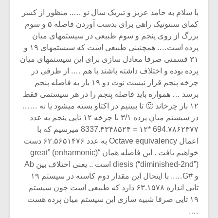
با سلام به حامد عزیز و تبریک سال نو ….. منظور از کسر
کمای سنتونیک راهی برای بدست آوردن فاصله ۵ و سوم
بزرگ از روی پنجم و سوم طبیعی در سیستمهای میان
پرده است…. همچنینی طبیعی است که سیستمهای ۱۹ و
۳۱ قسمتی صرفا معادل سازی برای این سیستمهای میان
پرده بوده و اختلاف داشته باشند با هم …. از طرفی در
چرخه پنجم قرار نیست نوت دو ۱۹ بار به فاصله پنجم
برسد … همواره باید فاصله پنجم را در هر سیستمی فقط
۱۲ بار چرخاند 🙂 تا ببینیم در اکتاو بسته میشود یا نه ……
در سیستم میان پرده ۳/۱ با چرخه ۱۲ تایی پنجم به عدد
694.۷۸۶۲۳۷۷ *۱۲ = 8337.۴۳۴۸۵۲۴ میرسیم که با
اعمال Octave equivalency به عدد ۶۲.۵۶۵۱۴۷۶ دست
خواهیم یافت . این فاصله همان “great” (enharmonic)
diesis (“diminished-2nd”) است .. یعنی اختلاف بین Ab
و #G….. با اینحال این مقدار دوم کاسته در سیستم ۱۹
تایی اندازه ۶۳.۱۵۷۸ دارد که طبیعی است چون سیستم
۱۹ تایی صرفا شبیه سازی این سیستم میان پرده هست
….