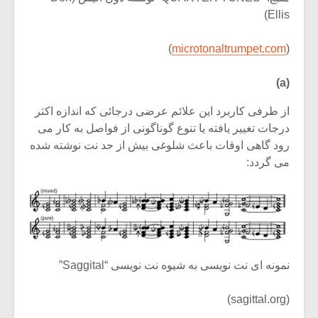
شیش و نیم»
موسیقی فی
Ellis)
برگزار می 
اگر نمی توانی
سکانسی به 
)
microtonaltrumpet.com
(
مشهورترین باشی،
موسیقی فیلم 
بدنام ترین باش
(a)
از طرفی کاربرد این علائم عرضی درجائی که اندازه اکثر
درجات تغییر یافته یا تنوع گوناگونی از فواصل به کار می
رود گاهی اوقات باعث شلوغی بیش از حد نت نوشته شده
می گردد:
نمونه ای نت نویسی به شیوه نت نویسی “Saggital”
(sagittal.org)