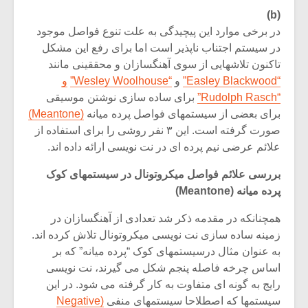
(b)
در برخی موارد این پیچیدگی به علت تنوع فواصل موجود
در سیستم اجتناب ناپذیر است اما برای رفع این مشکل
تاکنون تلاشهایی از سوی آهنگسازان و محققینی مانند
“Easley Blackwood”
و
“Wesley Woolhouse”
و
“Rudolph Rasch”
برای ساده سازی نوشتن موسیقی
برای بعضی از سیستمهای فواصل پرده میانه
(Meantone)
صورت گرفته است. این ۳ نفر روشی را برای استفاده از
علائم عرضی نیم پرده ای در نت نویسی ارائه داده اند.
بررسی علائم فواصل میکروتونال در سیستمهای کوک
پرده میانه
(Meantone)
همچنانکه در مقدمه ذکر شد تعدادی از آهنگسازان در
زمینه ساده سازی نت نویسی میکروتونال تلاش کرده اند.
به عنوان مثال درسیستمهای کوک “پرده میانه” که بر
اساس چرخه فاصله پنجم شکل می گیرند، نت نویسی
رایج به گونه ای متفاوت به کار گرفته می شود. در این
سیستمها که اصطلاحا سیستمهای منفی
(Negative