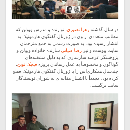
در سال گذشته
زهرا نصیری
، نوازنده و مدرس ویولن که
مطالب متعددی از وی در ژورنال گفتگوی هارمونیک به
انتشار رسیده بود، به صورت رسمی به جمع مترجمان
سایت پیوست و نیز
رضا ضیائی
سازنده خانواده ویولن و
پژوهشگر عرصه سازسازی که به دلیل مشغله‌های
گوناگون و مخصوصاً به عمل رساندن پروژه
قیچک نوین
،
چندسال همکاری‌اش را با ژورنال گفتگوی هارمونیک قطع
کرده بود، مجدداً با انتشار مقاله‌ای به شورای نویسندگان
سایت برگشت.
میکلوش روژا
موریس ژار
یادداشتی بر موسیقی
دوره آموزش
متن فیلم «متری
موسیقی بر