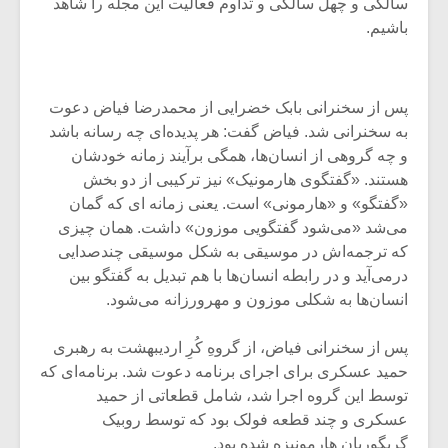
شیش و نیم»
موسیقی فی
سالگی و چهل سالگی و تداوم فعالیت این مجله را شاهد
برگزار می 
باشیم.
اگر نمی توانی
سکانسی به 
مشهورترین باشی،
موسیقی فیلم 
بدنام ترین باش
پس از سخنرانی بابک خضرایی از محمدرضا فیاض دعوت
به سخنرانی شد. فیاض گفت: هر پدیده‌ای چه رسانه باشد
و چه گروهی از انسان‌ها، همگی برآیند زمانه خودشان
هستند. «گفتگوی هارمونیک» نیز ترکیبی از دو بخش
«گفتگو» و «هارمونی» است. یعنی زمانه ای که گمان
می‌شد «می‌شود گفتگویی موزون» داشت. همان چیزی
که ترجمه‌اش در موسیقی به شکل موسیقی چندصدایی
درمی‌آید و در رابطه انسان‌ها با هم تبدیل به گفتگو بین
انسان‌ها به شکلی موزون و مهرورزانه می‌شود.
پس از سخنرانی فیاض، از گروهِ کُرِ اردیبهشت به رهبری
حمید عسکری برای اجرای برنامه دعوت شد. برنامه‌ای که
توسط این گروه اجرا شد، شامل قطعاتی از حمید
عسکری و چند قطعه فولک بود که توسط روبیک
گریگوریان هارمونیزه شده بود.