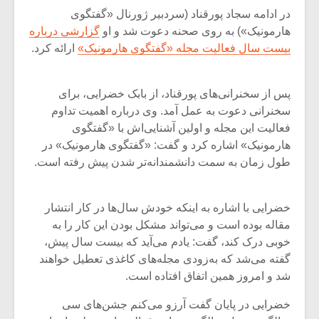
در ادامه سجاد پورقناد (سردبیر ژورنال «گفتگوی
هارمونیک») به روی صحنه دعوت شد و او
گزارشی درباره
بیست سال فعالیت مجله «گفتگوی هارمونیک»
ارائه کرد.
پس از سخنرانی‌های پورقناد، از بابک خضرایی، برای
سخنرانی دعوت به عمل آمد. وی درباره اهمیت تداوم
فعالیت این مجله و اولین آشنایی‌اش با «گفتگوی
هارمونیک» اشاره کرد و گفت: «گفتگوی هارمونیک» در
طول زمان به سمت دانشمندانه‌تر شدن پیش رفته است.
خضرایی با اشاره به اینکه خودش سال‌ها در کار انتشار
میکلوش روژا
موریس ژار
مقاله بوده است و می‌تواند مشکل بودن این کار را به
خوبی درک کند، گفت: یادم می‌آید که بیست سال پیش،
گفته می‌شد که به‌زودی مجله‌های کاغذی تعطیل خواهند
شد و امروز همین اتفاق افتاده است.
یادداشتی بر موسیقی
دوره آموزش
خضرایی در پایان گفت آرزو می‌کنم جشن‌های سی
متن فیلم «متری
موسیقی بر