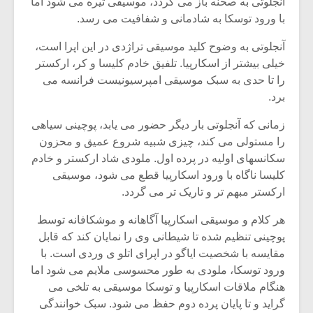
آنجلوتی به صحنه باز می گردد، موسیقی تیره می شود اما
با ورود توسکا به شادمانی و شفافیت می رسد.
آنجلوتی به وضوح کلید موسیقی تراژدی در این اپرا است،
خیلی بیشتر از اسکارپیا. تلفیق خادم کلیسا و کر، ارکستر
را تا حدی به سبک موسیقی امپرسیونیست فرانسه می
برد.
زمانی که آنجلوتی بار دیگر حضور می یابد، پوچینی سیاهی
را مستولی می کند، چیزی شبیه شروع عمیق و محزون
سکانسهای اولیه در پرده اول. ملودی شاد ارکستر و خادم
کلیسا ناگاه با ورود اسکارپیا قطع می شود، موسیقی
ارکستر مبهم تر و تاریک تر می گردد.
هر کلام و موسیقی اسکارپیا آگاهانه و موشکافانه توسط
پوچینی تنظیم شده تا شیطانی وی را نمایان کند که قابل
مقایسه با شخصیت ایاگو در اپرای اتلو ی وردی است. با
ورود توسکا، ملودی به طور محسوسی ملایم می شود اما
هنگام ملاقات اسکارپیا و توسکا موسیقی به تلخی می
گراید و تا پایان پرده دوم حفظ می شود. سبک خوانندگی