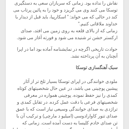
شیش و نیم»
موسیقی فی
نقاش را نداده بود. زمانی که سربازان سعی به دستگیری
برگزار می 
توسکا می کنند وی می گریزد و خود را به پائین پرتاب می
کند در حالی که می خواند: ” اسکارپیا، باید قبل از دیدار با
اگر نمی توانی
سکانسی به 
خداوند ملاقاتی کنیم.”
مشهورترین باشی،
موسیقی فیلم 
بدنام ترین باش
زمانی که از بالای قلعه به روی زمین می افتد، صدای
ارکستر خشن تر شنیده می شود و فورته آغاز می شود.
حوادث تاریخی اگرچه در نمایشنامه آماده بود اما در اپرا
آنچنان به آن پرداخته نشد.
سبک آهنگسازی توسکا
ملودی خوانندگی در اپرای توسکا بسیار تلخ تر از آثار
پیشین پوچینی می باشد، در عین حال شخصیتهای کوتاه
کمدی را نیز حفظ نموده. پوچینی همواره در معرفی
شخصیتهای فرعی با دقت عمل کرده. در تقابل کمدی و
تراژدی به صدای خوانندگی وسیعی نیاز است که با عمق
صدای تنور کاوارادوسی (امیلیو د مارچی) و ترکیب آن با
تن صدای خادم کلیسا به دست آمده است. زمانی که