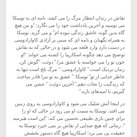
نقاش در زندان انتظار مرگ را می کشد. نامه ای به توسکا
می نوسید و آخرین یادداشت خود را می نگارد: “و من هیچ
گاه بدین گونه عاشق زندگی نبوده ام” و می گرید. توسکا
به همراه نگهبان و نامه ای که مبنی بر آزادی کاوارادوسی
در دست دارد وارد قلعه می شود و در حالی که به نقاش
توضیح می دهد چگونه اسکارپیا را کشته می خواند: “او
خون تو را می خواسته یا عشق مرا.” دوئت: “گوش کن،
زمان نزدیک است.” کاوارادوسی: ” مرگ تلخ است تنها به
خاطر جدایی از تو” توسکا: ” عشق به تو مرا قادر ساخت
که زندگیت را نجات دهم.” آخرین دوئت: ” جشن می
گیریم، با امیدهای تازه.”
میکلوش روژا
موریس ژار
در اینجا آتش شلیک می شود و کاوارادوسی به روی زمین
می افتد، توسکا به سمت او می رود در حالی که او را
برای چنین بازی طبیعی تحسین می کند: “این است هنرمند
“. زمانی که هیچ صدایی از نقاش بر نمی خیزد توسکا به
یادداشتی بر موسیقی
دوره آموزش
متن فیلم «متری
موسیقی بر
حقیقت پی می برد؛ اسکارپیا هیچ گاه دستور بخشش