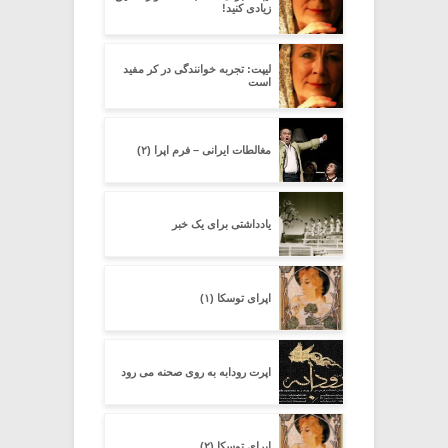
زیادی کنید!
لیپت: تجربه خوانندگی در کر مفید
است
مغالطات ایرانی – فرم اپرا (۲)
یادداشتی برای یک خبر
اپرای توسکا (۱)
اپرت رودابه به روی صحنه می رود
اپرای توسکا (۲)