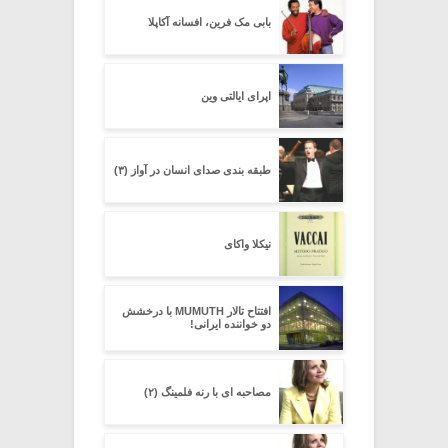
بابی مک فرین، افسانه آکاپلا
اپرای ایالتی وین
طبقه بندی صدای انسان در آواز (۳)
نیکلا واکای
افتتاح تالار MUMUTH با درخشش
دو خواننده ایرانی!
مصاحبه ای با رنه فلمینگ (۲)