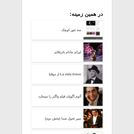
در همین زمینه:
سه تنور کوچک
اپرای مادام باترفلای
La vida breve از دوفایا
آتوم اگویان فیلم واگنر را میسازد
سیر تحول صدا (بخش دوم)