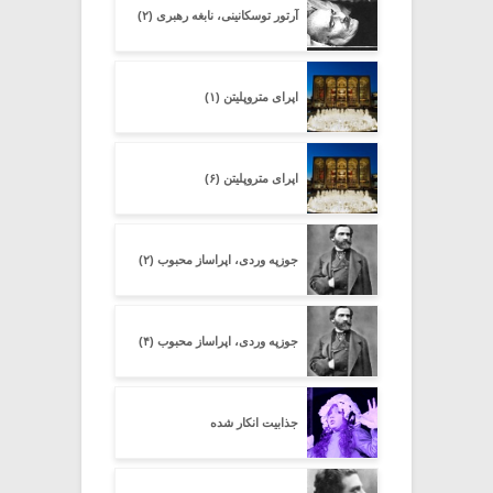
آرتور توسکانینی، نابغه رهبری (۲)
اپرای متروپلیتن (۱)
اپرای متروپلیتن (۶)
جوزپه وردی، اپراساز محبوب (۲)
جوزپه وردی، اپراساز محبوب (۴)
جذابیت انکار شده