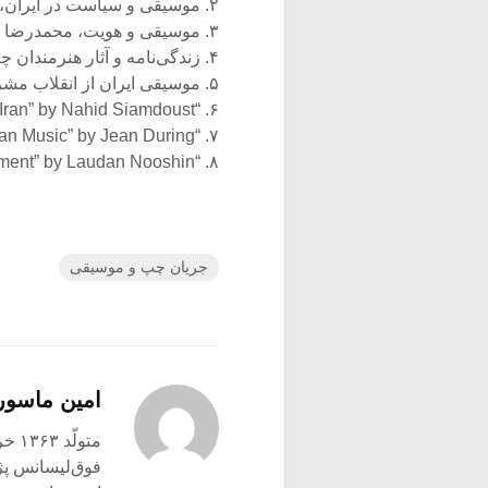
۲. موسیقی و سیاست در ایران، ساسان فاطمی
۳. موسیقی و هویت، محمدرضا درویشی
۴. زندگی‌نامه و آثار هنرمندان چپ‌گرا
۵. موسیقی ایران از انقلاب مشروطیت تا انقلاب جمهوری اسلامی ایران، امیراشرف آریان‌پور.
۶. “Music and Politics in Iran” by Nahid Siamdoust
۷. “The Art of Persian Music” by Jean During
۸. “Iranian Music and Popular Entertainment” by Laudan Nooshin.
جریان چپ و موسیقی
امین ماسو
متولّد ۱۳۶۳ خرم‌آباد لرستان
فوق‌لیسانس پ