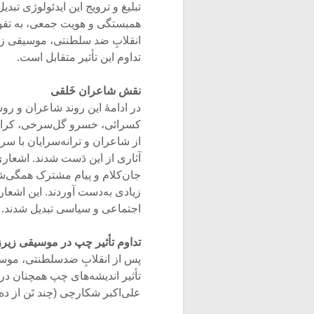
تبلیغ و ترویج این ایدئولوژی تب
همبستگی و هویت جمعی، به تقو
انقلابِ ضد سلطنتی، موسیقی زیر
تداوم این تأثیر متقابل است.
نقش شاعران خَلقی
در ادامۀ این روند شاعران و رو
کسرائی، خسرو گل‌سرخی، کرامت‌ا
از شاعران و ترانه‌سرایان با س
آثاری از این دَست شدند. اشعاری
جان‌کلام و پیام مشترک همگی‌شا
زیادی به‌دست آوردند. این اشعار
اجتماعی و سیاسی تبدیل شدند.
تداوم تأثیر چپ در موسیقی زیر
پس از انقلابِ ضدسلطنتی، موسی
تأثیر اندیشه‌های چپ همچنان در
علی‌اکبر شکارچی (چند تَن از ده