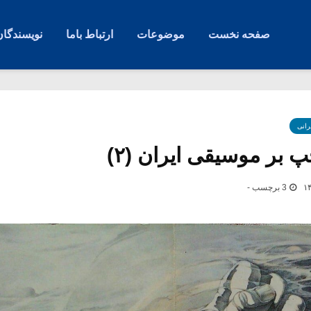
صفحه نخست
موضوعات
ارتباط باما
نویسندگان
رانی
َپ بر موسیقی ایران (۲)
3 برچسب -