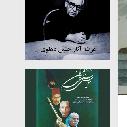
میکلوش روژا
موریس ژار