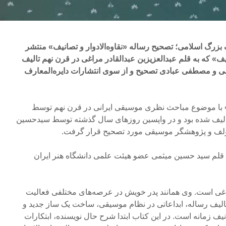
 بزرگ اسلامی؛ تصحیح رساله «نقاوه‌الادوار و تصانیف» منتشر
نیف» که به قلم عبدالعزیزبن عبدالقادر مراغی در قرن نهم تالیف
 و مصطفی عبادی تصحیح و از سوی انتشارات دایره‌المعارف
ف» با موضوع مباحث نظری موسیقی ایرانی در قرن نهم توسط
تالیف شده بود و در واپسین روزهای سال گذشته توسط سیدحسین
لف و پژوهشگر موسیقی مورد تصحیح قرار گرفت.
 قلم سید حسین میثمی عضو هیئت علمی دانشگاه هنر ایران
راغی است. وی همانند پدر خویش در عرصه‌های مختلفی فعالیت
الیف رساله، ابداعاتی در نظام موسیقی، ساخت یک ساز جدید و
یف زمانه است. در این کتاب ابتدا شرح حال نویسنده، ابتکارات