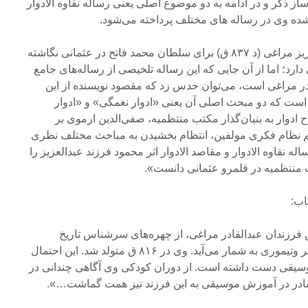
ذکر و در ادامه به دو موضوع اصلی یعنی رساله نقاوه الادوار
ه وی در رساله های مختلف پرداخته می‌شود.
رساله نقاوه‌الادوار از آن عبدالعزیز مراغی (د ۸۳۷ ق) برای سلطان محمد فاتح در عثمانی نگاشته
ارد؛ اما از آن جایی که این رساله تلخیصی از رساله‌های جامع
ادر مراغی است، می‌توان حدس زد که مقصود نویسنده از این
ها است که دو مبحث اصلی آن یعنی «ادوار نغمگی» و «ادوار
 ادوار به بنیان‌گذار مکتب منتظمیه، صفی‌الدین ارموی بر
م نظام فکری مولفین، انتظام بخشیدن به مباحث مختلف نظری
نقاوه الادوار و مقاصد الادوار اثر محمود فرزند عبدالعزیز را
 منتظمیه در قلمرو عثمانی دانست».
اب:
ین فرزندان عبدالقادر مراغی، از چهره‌های سرشناس تاریخ
موسیقی در سلسله‌های آل جزایر وتیموری به شمار می‌آید. وی در ۸۱۶ ق متولد شد. این احتمال
موسیقی دست داشته است. از دوران کودکی وی آگاهی چندانی در
ادر در آموزش موسیقی به این فرزند نیز همت گماشت…».