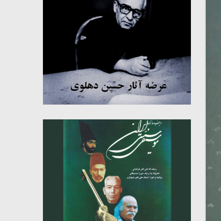
میکلوش روژا
موریس ژار