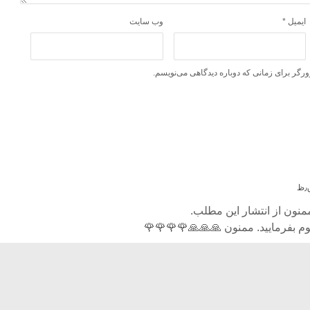
ایمیل
*
وب‌ سایت
ورگر برای زمانی که دوباره دیدگاهی می‌نویسم.
منون از انتشار این مطلب.
م بفرمایید. ممنون 🙏🙏🙏🌹🌹🌹🌹