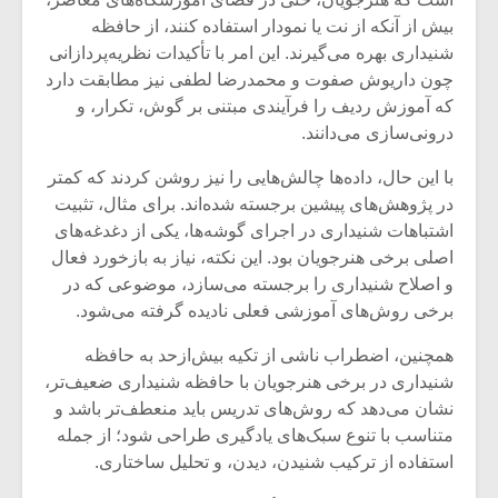
شیش و نیم»
موسیقی فی
برگزار می 
بیش از آنکه از نت یا نمودار استفاده کنند، از حافظه
شنیداری بهره می‌گیرند. این امر با تأکیدات نظریه‌پردازانی
اگر نمی توانی
سکانسی به 
چون داریوش صفوت و محمدرضا لطفی نیز مطابقت دارد
مشهورترین باشی،
موسیقی فیلم 
که آموزش ردیف را فرآیندی مبتنی بر گوش، تکرار، و
بدنام ترین باش
درونی‌سازی می‌دانند.
با این حال، داده‌ها چالش‌هایی را نیز روشن کردند که کمتر
در پژوهش‌های پیشین برجسته شده‌اند. برای مثال، تثبیت
اشتباهات شنیداری در اجرای گوشه‌ها، یکی از دغدغه‌های
اصلی برخی هنرجویان بود. این نکته، نیاز به بازخورد فعال
و اصلاح شنیداری را برجسته می‌سازد، موضوعی که در
برخی روش‌های آموزشی فعلی نادیده گرفته می‌شود.
همچنین، اضطراب ناشی از تکیه بیش‌ازحد به حافظه
شنیداری در برخی هنرجویان با حافظه شنیداری ضعیف‌تر،
نشان می‌دهد که روش‌های تدریس باید منعطف‌تر باشد و
متناسب با تنوع سبک‌های یادگیری طراحی شود؛ از جمله
استفاده از ترکیب شنیدن، دیدن، و تحلیل ساختاری.