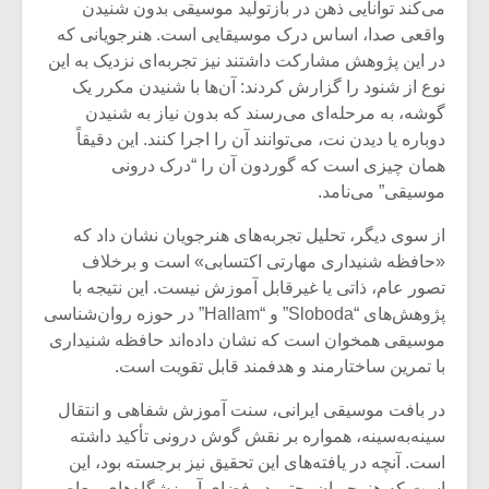
می‌کند توانایی ذهن در بازتولید موسیقی بدون شنیدن
واقعی صدا، اساس درک موسیقایی است. هنرجویانی که
در این پژوهش مشارکت داشتند نیز تجربه‌ای نزدیک به این
نوع از شنود را گزارش کردند: آن‌ها با شنیدن مکرر یک
گوشه، به مرحله‌ای می‌رسند که بدون نیاز به شنیدن
دوباره یا دیدن نت، می‌توانند آن را اجرا کنند. این دقیقاً
همان چیزی است که گوردون آن را “درک درونی
موسیقی” می‌نامد.
از سوی دیگر، تحلیل تجربه‌های هنرجویان نشان داد که
«حافظه شنیداری مهارتی اکتسابی» است و برخلاف
تصور عام، ذاتی یا غیرقابل آموزش نیست. این نتیجه با
پژوهش‌های “Sloboda” و “Hallam” در حوزه روان‌شناسی
میکلوش روژا
موریس ژار
موسیقی همخوان است که نشان داده‌اند حافظه شنیداری
با تمرین ساختارمند و هدفمند قابل تقویت است.
در بافت موسیقی ایرانی، سنت آموزش شفاهی و انتقال
سینه‌به‌سینه، همواره بر نقش گوش درونی تأکید داشته
یادداشتی بر موسیقی
دوره آموزش
است. آنچه در یافته‌های این تحقیق نیز برجسته بود، این
متن فیلم «متری
موسیقی بر
است که هنرجویان، حتی در فضای آموزشگاه‌های معاصر،