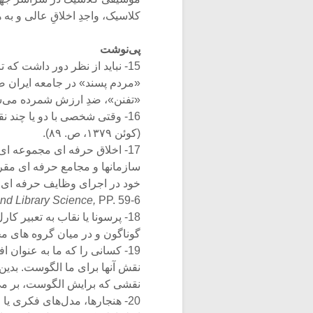
کلاسیک، واجدِ اخلاقِ عالی و به هنجار نیستند و هنجا
پی‌نوشت
15- نباید از نظر دور داشت ک
«مردم پسند» در جامعه ایران 
«تفنن»، ضدِ ارزش شمرده می‌
16- وقتی شخصی با دو یا چند
(کوئن ۱۳۷۹، ص. ۸۹).
17- اخلاق حرفه ای مجموعه ا
سازمانها و مجامع حرفه ای مقر
خود در اجرای وظایف حرفه ای فراهم آورد (“l Conduct
and Library Science,
PP. 59-6).
18- پرسونا یا نقاب به تعبیر
گوناگون و در میان گروه های مختلف آد
19- کسانی را که ما به عنوان
نقش آنها برای ما الگوست. بدین‌
نقشی که برایش الگوست، بر می‌گزیند (کو
20- هنجارها، مدل‌های فکری ی