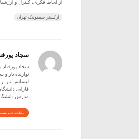
از لحاظ فکری، کنترل و ارزشیابی می‌‎کنیم (۵۶۰, ۹۸۵
ارکستر سمفونیک تهران
سجاد پورقنا
سجاد پورقناد متولد ۳۶۰
نوازنده تار و س
لیسانس تار از 
فارابی دانشگاه
مدرس دانشگاه 
مشاهده تمام پست 