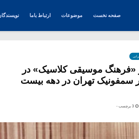
صفحه نخست
موضوعات
ارتباط باما
نویسندگان
رانی
ییر «فرهنگ موسیقی کلاسیک» در
ر سمفونیک تهران در دهه بیست
3 برچسب -