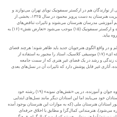
از نوازندگان هم در ارکستر سمفونیک نوپای تهران می‌نوازند و
هم در کاباره. پس از رسیدن مدیریت هنرستان به دست پرویز محمود در سال ۱۳۲۵، بخشی از
 تیم آموزشی مدرسان هنرستان می‌شوند و تاثیرات تناقض‌های
اخلاق فردی و حرفه‌ای در کاباره و ارکستر سمفونیک (۱۵) موجب می‌شود «تعارض نقش» (۱۶) به
 بیاید.
لم و در واقع الگوی هنرجویان جدید باید ظاهر شوند؛ هرچند فضای
آکادمیک هنرستان و «اخلاق حرفه ای» (۱۷) موسیقی کلاسیک، استاد را مجبور به استفاده از
لی تاثیرات زندگی و رشد در یک فضای غیرِ هنری که از سمت جامعه
، آثاری غیر قابل پوشش دارد که تاثیرات آن در نسل‌های بعدی
هنرجویان هنرستان مانند هر گروه جوان و آموزنده، در پی «نقش‌های نمونه» (۱۹) رشته خود
ستادان خود می‌یابند اما این استادان دیگر مانند نسل‌های ابتدایی
ر استادان هنرستان ملی (که به موازات این هنرستان بوجود آمده
 می‌شود)، هنرمندانی کمال‌گرا و مطابق با اخلاق حرفه‌ای
یستند؛ آنها هنرمندانی هستند که از دید کمال‌گرایِ فرهنگِ