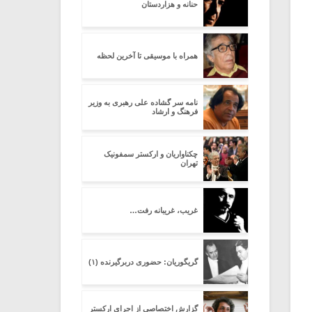
حنانه و هزاردستان
همراه با موسیقی تا آخرین لحظه
نامه سر گشاده علی رهبری به وزیر
فرهنگ و ارشاد
چکناواریان و ارکستر سمفونیک
تهران
غریب، غریبانه رفت…
گریگوریان: حضوری دربرگیرنده (۱)
گزارش اختصاصی از اجرای ارکستر