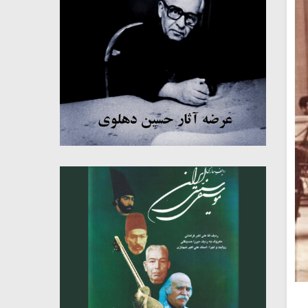
میکلوش روژا
موریس ژار