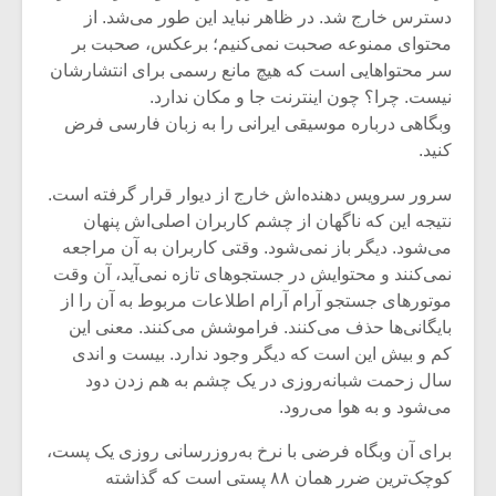
شیش و نیم»
موسیقی فی
دسترس خارج شد. در ظاهر نباید این طور می‌شد. از
برگزار می 
محتوای ممنوعه صحبت نمی‌کنیم؛ برعکس، صحبت بر
اگر نمی توانی
سکانسی به 
سر محتواهایی است که هیچ مانع رسمی برای انتشارشان
مشهورترین باشی،
موسیقی فیلم 
نیست. چرا؟ چون اینترنت جا و مکان ندارد.
بدنام ترین باش
وبگاهی درباره‌ موسیقی ایرانی را به زبان فارسی فرض
کنید.
سرور سرویس دهنده‌اش خارج از دیوار قرار گرفته است.
نتیجه این که ناگهان از چشم کاربران اصلی‌اش پنهان
می‌شود. دیگر باز نمی‎‌شود. وقتی کاربران به آن مراجعه
نمی‌کنند و محتوایش در جستجوهای تازه نمی‌آید، آن وقت
موتورهای جستجو آرام آرام اطلاعات مربوط به آن را از
بایگانی‌ها حذف می‌کنند. فراموشش می‌کنند. معنی این
کم و بیش این است که دیگر وجود ندارد. بیست و اندی
سال زحمت شبانه‌روزی در یک چشم به هم زدن دود
می‌شود و به هوا می‌رود.
برای آن وبگاه فرضی با نرخ به‌روزرسانی روزی یک پست،
کوچک‌ترین ضرر همان ۸۸ پستی است که گذاشته