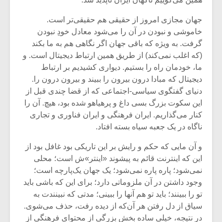
جهان مجازی امروز از حقیقی هم حقیقی‌تر است.
خاموشی و نبودن در آن را می‌شود معادل خودِ نبودن
گرفت. به ویژه که باقی جهان اگر نگاهی هم به ما بکند
(که اغلب نمی‌کند) از طریق همین ارتباط دیجیتال است. و
ما، خودمان راه را بستیم. دیواری کشیدیم بر ارتباط
دیجیتال که مبادا درون بیرون را ببیند و بیرون درون را.
دنیای گفتگوی سیاسی-اجتماعی که از قضا چندی قبل از
این سکوت بزرگ بسی داغ و پرهیاهو شده بود، هیچ. آن را
کنار می‌گذاریم. ایران فرهنگی و ایران فناوری و تجاری
ناگاه در یک جعبه‌ سیاه بسته افتاد.
و آن مایی که حکم و رایش بر این تاریکی بود غافل بود از
میکلوش روژا
موریس ژار
این که اینترنت قائم به پیشوند «اینتر»ش است؛ محلی
نمی‌شود؛ پاره پاره نمی‌شود؛ یک جهان یک‌پارچه است؛
وجود داشتن در آن ملزوماتی دارد؛ برای این که باشی باید
تو را ببینند؛ باید تو هم آنها را ببینی؛ مدتی که نبینندت به
یادداشتی بر موسیقی
دوره آموزش
سیاق از دل رفتن هر آن‌که از دیده رفت، حذف می‌شوی.
متن فیلم «متری
موسیقی بر
در نتیجه، خیلی ساده بخش بزرگی از محتوای فرهنگی از