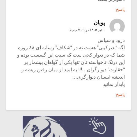
پاسخ
پویان
۱ تیر ۱۴۰۵ در ۷:۰۹ ب٫ظ
درود و سپاس
اگه “بدترکیبی” هست نه در “شکاف” رسانه ای ۸۸ روزه
شما که در دیوار کجی ست که سبب این گسست بوده و
این درنگ ناخواسته تان تنها یکی از گواهان بیشمار بر
“حقارت” دیوارگران…!!! به امید از میان رفتن ریشه و
اندیشه اینسان دیوارگری…
پایدار بمانید
پاسخ