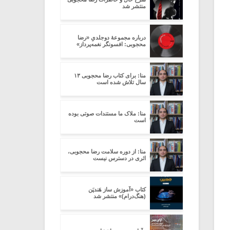
منتشر شد
درباره مجموعۀ دوجلدیِ «رضا
محجوبی: افسونگر نغمه‌پرداز»
منا: برای کتاب رضا محجوبی ۱۳
سال تلاش شده است
منا: ملاک ما مستندات صوتی بوده
است
منا: از دوره سلامت رضا محجوبی،
اثری در دسترس نیست
کتاب «آموزش ساز هَندپَن
(هنگ‌درام)» منتشر شد