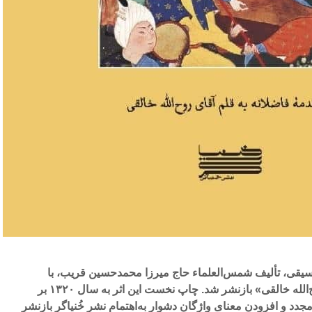
وسیقی، تألیف شمس‌العلماء حاج میرزا محمدحسین قریب، با
مقدمۀ فاضلانه به قلم آقای روح‌الله خالقی» بازنشر شد. چاپ نخست این اثر به سال ۱۳۲۰ بر
جدد و افزودن معنای واژگان دشوار به‌اهتمام نشر خُنیاگر بازنشر