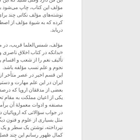
مؤلف این کتاب، چاپ می‌شود با 
نوشته‌های مؤلف نکاتی چند برای
کرده که به شیوۀ مؤلف از اصطل
دریابد.
مؤلف، شمس‌العلما قریب، در مق
«بدانکه در کتاب اخلاق ناصری 
تألیف نغم را از شعب و اقسام ر
نجوم و علم نسب مؤلفه باشد.
این قسم اخیر در عصر متأخر از ا
ایران در این علم مهارت و دستی ند
بعضی از مدققان اروپا که درصدد
یکی از اعیان مملکت به مقام ت
مصنفه و ادوات معمولۀ آن برآمد
در جواب سؤالاتی که اروپائیان در
مثل بسیاری از علوم و فنون دیگ
نپرداخته، نوشتن یک سطر و یک کلم
کمال ظهور رسانم این چند فصل