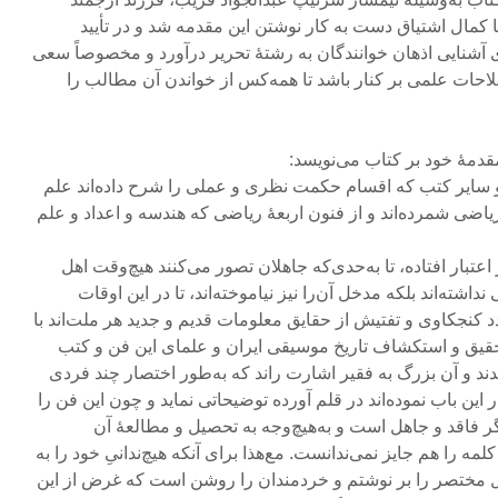
کمال اشتیاق دست به کار نوشتن این مقدمه شد و در تأیید
 آشنایی اذهان خوانندگان به رشتۀ تحریر درآورد و مخصوصاً سعی
احات علمی بر کنار باشد تا همه‌کس از خواندن آن مطالب را
دمۀ خود بر کتاب می‌نویسد:
و سایر کتب که اقسام حکمت نظری و عملی را شرح داده‌اند علم
یاضی شمرده‌اند و از فنون اربعۀ ریاضی که هندسه و اعداد و علم
عتبار افتاده، تا به‌حدی‌که جاهلان تصور می‌کنند هیچ‌وقت اهل
اشته‌اند بلکه مدخل آن‌را نیز نیاموخته‌اند، تا در این اوقات
 کنجکاوی و تفتیش از حقایق معلومات قدیم و جدید هر ملت‌اند با
حقیق و استکشاف تاریخ موسیقی ایران و علمای این فن و کتب
ند و آن بزرگ به فقیر اشارت راند که به‌طور اختصار چند فردی
 این باب نموده‌اند در قلم آورده توضیحاتی نماید و چون این فن را
ر فاقد و جاهل است و به‌هیچ‌وجه به تحصیل و مطالعۀ آن
ه را هم جایز نمی‌ندانست. مع‌هذا برای آنکه هیچ‌ندانیِ خود را به
 مختصر را بر نوشتم و خردمندان را روشن است که غرض از این