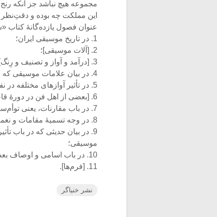
مجموعه هیچ نباشد جز آنکه رنج 
این مملکت چه بوده و دقتِ‌نظر و
عنوان فصول یازده‌گانۀ کتاب «س
1. در تاریخ موسیقی ایران؛
2. [آلات موسیقی]؛
3. [درآمد و آواز و تصنیف و رِنگ]؛
4. در بیان علامات موسیقی که از روی آن نغم و الحان به‌کار برده شود،
5. در تأثیر آوازهای مختلفه‌ در نفوس؛
6. [بعضی از اهل فن در دورۀ قاجار]؛
7. در باب مقارنات، یعنی توأم‌ساختن آلات سماع و ایقاع که اروپائیان آکومپانیمان خوانند،
8. در وجه تسمیۀ مقامات و نغمات؛
9. در بیان حدیثی که در باب تأ
موسیقی؛
10. در باب اسامی و اوصاف بعضی از آلات بنا بر آنچه خواجه عبدالقادر المراغی و دیگران گفته‌اند،
11. [فرم‌ها].
نشر خنیاگر