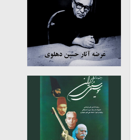
میکلوش روژا
موریس ژار