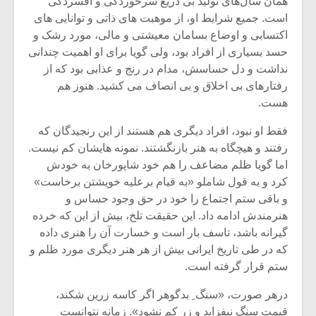
همان سال‌های تولید بی دریغ سرخوردگی و افسردگی
است. جمیع شرایط او، از موهبت های ذاتی و توانایی های
اکتسابی و اوضاع بسامان معیشتی و مالی، مورد رشک و
حسد بسیاری از افراد بود، ولی گویا برای او اهمیت چندانی
نداشت و دل حساسش، مدام در رنج و عذابی بود که از
رفتارهای بی اخلاق و بی انصاف می کشید. هنوز هم
هست.
فقط او نبود، افراد دیگری هم هستند از این رنجیدگان که
رفتند و هیچگاه به هنر بازنگشتند. نمونه هایشان کم نیست.
اما گویا ظلم مضاعف را هم خود شاپورخان به خودش
کرد و به قول شاملو «به قیام برعلیه خویشتن برخاست»
و باقی ستم اجتماع را خود در حق وجود حساس و
هنرمندش ادامه داد. این حقیقت تلخ، بیش از این که خرده
میکلوش روژا
موریس ژار
گیرانه باشد، تاسف بار است و خسارت آن را هنری داده
که در طی تاریخ ایرانی بیش از هر هنر دیگری مورد ظلم و
ستم قرار گرفته است.
یادداشتی بر موسیقی
دوره آموزش
درهر صورت، «سنگ ِ بدگوهر اگر کاسه زرین شکند،
متن فیلم «متری
موسیقی بر
قیمت سنگ نیفزاید و زر کم نشود». زمانه نتوانست