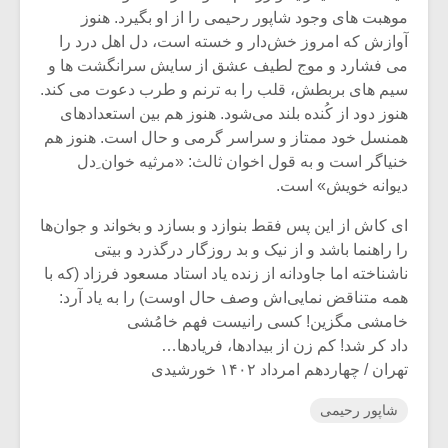
شیش و نیم»
موسیقی فی
موهبت های وجود شاپور رحیمی را از او بگیرد. هنوز
برگزار می 
آوازش که امروز خش‌دار و خسته است، دل اهل درد را
اگر نمی توانی
سکانسی به 
می فشارد و موج لطیف عشق از سایش سرانگشت ها و
مشهورترین باشی،
موسیقی فیلم 
سیم های بربطش، قلب را به ترنم و طرب دعوت می کند.
بدنام ترین باش
هنوز دود از کُنده بلند می‌شود. هنوز هم بین استعدادهای
همنسل خود ممتاز و سراسر گرمی و حال است. هنوز هم
خنیاگر است و به قول اخوان ثالث: «مرثیه خوان ِدل
دیوانه خویش» است.
ای کاش از این پس فقط بنوازد و بسازد و بخواند و جوان‌ها
را راهنما باشد و از نیک و بد روزگار درگذرد و بیتی
ناشناخته اما جاودانه از زنده یاد استاد مسعود فرزاد (که با
همه متناقض نمایی‌اش وصف حال اوست) را به یاد آرد:
خامشی مگزین! کسی رانیست فهم خامُشی
داد کر شد! کم زن از بیدادها، فریادها…
تهران / چهاردهم امرداد ۱۴۰۲ خورشیدی
شاپور رحیمی