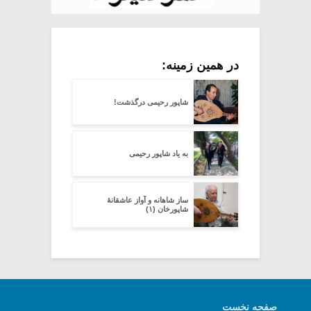
در همین زمینه:
شاپور رحیمی درگذشت!
به یاد شاپور رحیمی
ساز شاهانه و آواز عاشقانۀ
شاپورخان (۱)
صفحه نخست