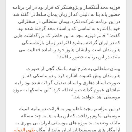
شیش و نیم»
موسیقی فی
برگزار می 
فوزیه مجد آهنگساز و پژوهشگر که قرار بود در این برنامه
حضور یابد بنا به دلیلی که از زبان پیمان سلطانی گفته شد
اگر نمی توانی
سکانسی به 
در این برنامه شرکت نکرد. پیمان سلطانی در سخنرانی
مشهورترین باشی،
موسیقی فیلم 
خود با اشاره به تماسی که با استاد مجد گرفته شده بود
بدنام ترین باش
گفت: ” خانم فوزیه مجد به این خاطر که بزرگداشت هایی
که در ایران گرفته میشود اکثرا در زمان بازنشستگی
هنرمندان است و ایشان هنوز خود را آماده فعالیت می
بینند، در این برنامه حضور نیافتند.”
پیمان سلطانی به طرح تهیه ماسک گچی از صورت
هنرمندان پیش کسوت اشاره کرد و دو ماسکی که از
صورت استاد دهلوی و استاد صدیف گرفته شده بود را به
تماشای عموم گذاشت و اضافه کرد: “این ماسکها به موزه
موسیقی اهدا خواهند شد.”
در این مراسم مجید ناظم پور به قرائت دو بیانیه کمیته
موسیقی ایکوم پرداخت که این بیانیه ها به چند مسئله
مانند، وضعیت بد موزه های موسیقی ایران، بی مهری به
آرامگاه های موسیقیدانان ایران مانند آرامگاه
ظهیرالدوله