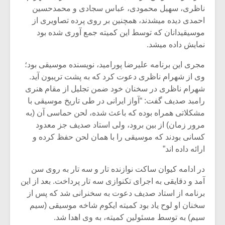
ناظری، سهیل محمودی، عباس سجادی و محمدحسین
احمدی دیده میشدند، همچنین بر روی پرده تصاویری از
موسیقیدانان که توسط این کمیته جمع آوری شده بود
نمایش داده میشد.
مجری این برنامه علیرضا پورامید، نویسنده موسیقی بود؛
وی از شهرام ناظری دعوت کرد که به پشت تریبون آید.
شهرام ناظری در سخنان خود ضمن تجلیل از مقام هنری
رامبد صدیف گفت: “آواز ایرانی در طی تاریخ موسیقی با
مشکلاتی همراه بوده که باعث شده، لحن حماسی آن (به
مرور زمان) از بین برود، ولی استاد صدیف جز معدود
کسانی بودند که موسیقی را با همان لحن حفظ کرده و
ارائه داده اند”
میکلوش روژا
موریس ژار
در ادامه کیوان ساکت نوازنده تار و سه تار به روی سن
آمد و دقایقی به اجرای تکنوازی سه تار پرداخت. بعد از این
برنامه از استاد صدیف دعوت به سخنرانی شد که پس از
سخنان او لوح یاد بود کمیته ایکوم شاخه موسیقی (سیم
یادداشتی بر موسیقی
دوره آموزش
متن فیلم «متری
موسیقی بر
سیم) به توسط مسئولین کمیته، به وی اهدا شد.