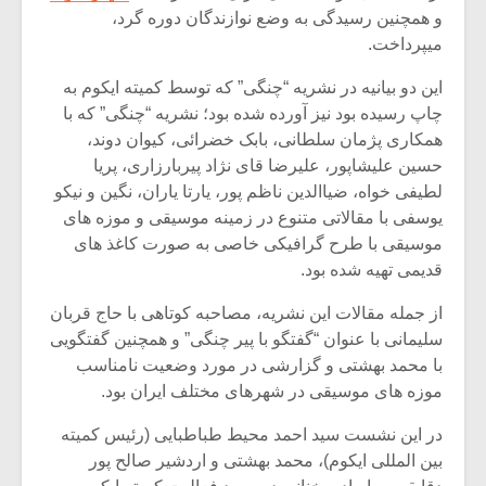
و همچنین رسیدگی به وضع نوازندگان دوره گرد،
میپرداخت.
این دو بیانیه در نشریه “چنگی” که توسط کمیته ایکوم به
چاپ رسیده بود نیز آورده شده بود؛ نشریه “چنگی” که با
همکاری پژمان سلطانی، بابک خضرائی، کیوان دوند،
حسین علیشاپور، علیرضا قای نژاد پیربارزاری، پریا
لطیفی خواه، ضیاالدین ناظم پور، یارتا یاران، نگین و نیکو
یوسفی با مقالاتی متنوع در زمینه موسیقی و موزه های
موسیقی با طرح گرافیکی خاصی به صورت کاغذ های
قدیمی تهیه شده بود.
از جمله مقالات این نشریه، مصاحبه کوتاهی با حاج قربان
سلیمانی با عنوان “گفتگو با پیر چنگی” و همچنین گفتگویی
با محمد بهشتی و گزارشی در مورد وضعیت نامناسب
موزه های موسیقی در شهرهای مختلف ایران بود.
در این نشست سید احمد محیط طباطبایی (رئیس کمیته
بین المللی ایکوم)، محمد بهشتی و اردشیر صالح پور