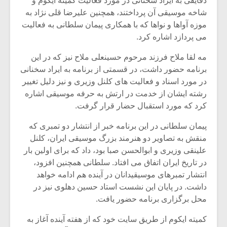
دقایقی به ایراد سخنانی در مورد فعالیت کمیته ایکوم و
شاخه موسیقی آن پرداختند، همچنین علیرضا قلی نژاد به
موزه آواها و نواها که با همکاری پیمان سلطانی به فعالیت
می پردازد اشاره کرد.
مه لقا ملاح فرزند مرحوم حسینعلی ملاح نیز که در این
برنامه حضور داشت، در قسمتی از برنامه به ایراد سخنانی
در مورد اسناد و فعالیت های کلنل وزیری و نیز دلیل تغییر
رشته ایشان از خدمت در ارتش به حرفه موسیقی اشاره
کرد که مورد استقبال حضار قرار گرفت.
پیمان سلطانی در این برنامه خبر از انتشار دو تمبری که
منقش به تصاویر دو هنرمند بزرگ موسیقی ایران، کلنل
علینقی وزیری و ابوالحسن صبا بود، داد که برای اولین بار
در تاریخ ایران اتفاق می افتاد. سلطانی همچنین افزود،
انتشار تمبرهای موسیقیدانان در آینده هم ادامه خواهد
داشت. در پایان این نشست استاد حسین دهلوی نیز در
محل برگزاری برنامه حضور یافت.
کمیته ایکوم از طریق سایت خود که از هفته آینده آغاز به