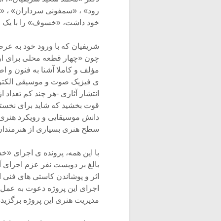
رود» ، «سمفونی سرداران» ، «
خود داشت، «خسوف» را با یک طر
شریفیان که با ورود خود به ع
چون «چهار قطعه محلی برای ار
مؤلف و کاملا آشنا به فنون و 
ی فیزیک صوت و موسیقی الکترو آ
انتشار آثاری -هر چند کم تعداد
قوت بخشید که شاید برای نخستی
دانش موسیقایی و رویکرد هنری 
سطح هنری بسیاری از هنرمندان 
بالغ بر دویست نفر عزم اجرای آ
اثر و پوشاندن کاستی های فنی ا
اجرای این پروژه دعوت به عمل 
مدیریت هنری این پروژه برگزید