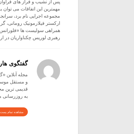
پس از نشیب و فراز های فراوا
مهمترین این اتفاقات می توان به
مجموعه اجرایی نام برد، سرانج
ارکستر فیلارمونیک رومانی، گرو
همراهی سولیست ها «فلورانس لی
رهبری لوریس چکناواریان در اربعین سال ۸۱ به
گفتگوی هار
و مستقل موسیق
قدیمی ترین م
به روزرسانی م
مشاهده تمام پست 