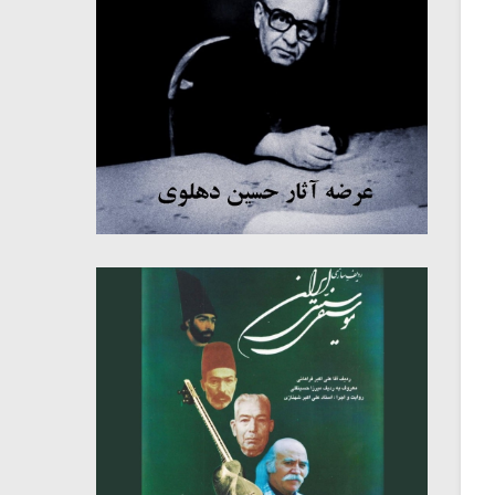
میکلوش روژا
موریس ژار