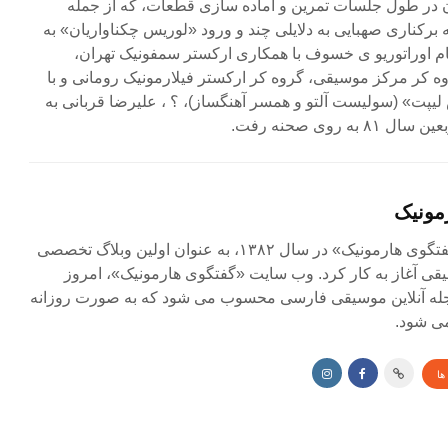
ن در طول جلسات تمرین و آماده سازی قطعات، که از جمله
 برکناری صهبایی به دلایلی چند و ورود «لوریس چکناواریان» به
ام اوراتوریو ی خسوف با همکاری ارکستر سمفونیک تهران،
ه کر مرکز موسیقی، گروه کر ارکستر فیلارمونیک رومانی و با
پت» (سولیست آلتو و همسر آهنگساز)، ؟ ، علیرضا قربانی به
 روی صحنه رفت.
مونیک
مجله آنلاین «گفتگوی هارمونیک» در سال ۱۳۸۲، به عنوان اولین وبلاگ تخصصی
ی آغاز به کار کرد. وب سایت «گفتگوی هارمونیک»، امروز
جله آنلاین موسیقی فارسی محسوب می شود که به صورت روزانه
ی شود.
ها