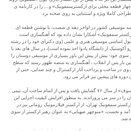
چهار قطعه محلی برای ارکسترسمفونیک» و… را در کارنامه ی
احی کاملا ویژه و استثنایی به روی صحنه برد.
رصه موسیقی کشور در اواخر دهه ی شصت، با نوشتن قطعه ای
کستر سمفونیک» آشکارا نشان داده بود که آهنگسازی است
اصول اساسی موسیقی هنری و علمی (وی دکترای خود را در رشته
کوستیک از دانشگاه پادوا اخذ نموده است)، در سال های بعد با
 از سوی خود- بیش از پیش این باور بسیاری از موسیقی دوستان را
ن بار پس از انقلاب ، آهنگسازی به منصه ظهور رسید که سطح
وی در ساخت و پرداخت آثار ارکسترال و چند صدایی، حتی از
دوره های پیشین نیز فراتر می رود.
با این همه، پرونده ی اجرای «خسوف» از سال ۷۶ گشایش یافت و پس از اتمام ساخت آن، تیمی
ن را در سر می پروراندند. به منظور افزایش کیفیت اجرایی این
رکستر سمفونیک تهران، از ارکستر فیلارمونیک رومانی نیز در
آمد و نخست، «منوچهر صهبایی» به عنوان رهبر ارکستر از سوی
ه شد.