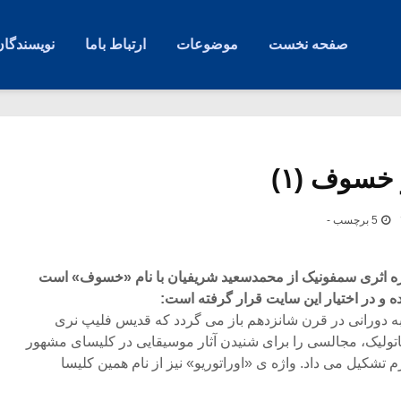
صفحه نخست
موضوعات
ارتباط باما
نویسندگان
 خسوف (۱)
5 برچسب -
اره اثری سمفونیک از محمدسعید شریفیان با نام «خسوف» است
 و در اختیار این سایت قرار گرفته است:
ه واژه اوراتوریو (oratorio) به دورانی در قرن شانزدهم باز می گردد که قدیس فلیپ نری
saint p) روحانی کاتولیک، مجالسی را برای شنیدن آثار موسیقایی در کلیسای مشهور
واقع در شهر رم تشکیل می داد. واژه ی «اوراتوریو» نیز از نام همین کلیسا