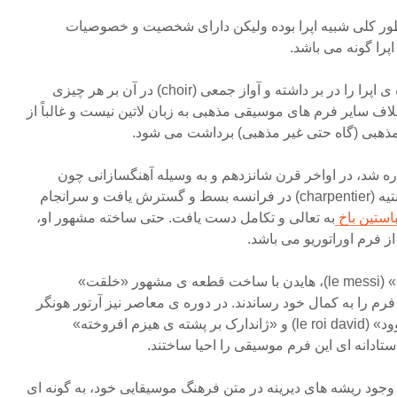
طور کلی شبیه اپرا بوده ولیکن دارای شخصیت و خصوصیات
را گونه می باشد.
اوراتوریو، کلیه ی اجزای سازنده ی اپرا را در بر داشته و آواز جمعی (choir) در آن بر هر چیزی
لاف سایر فرم های موسیقی مذهبی به زبان لاتین نیست و غالباً از
مذهبی (گاه حتی غیر مذهبی) برداشت می شود.
ه شد، در اواخر قرن شانزدهم و به وسیله آهنگسازانی چون
شوتز (schutz) در آلمان و شارپنتیه (charpentier) در فرانسه بسط و گسترش یافت و سرانجام
استین باخ
به تعالی و تکامل دست یافت. حتی ساخته مشهور او،
از فرم اوراتوریو می باشد.
هندل با ساخت قطعه ی «مِسی» (le messi)، هایدن با ساخت قطعه ی مشهور «خلقت»
تی، این فرم را به کمال خود رساندند. در دوره ی معاصر نیز آرتور هونگر
با تصنیف هایی چون «پادشاه داوود» (le roi david) و «ژاندارک بر پشته ی هیزم افروخته»
وجود ریشه های دیرینه در متن فرهنگ موسیقایی خود، به گونه ای