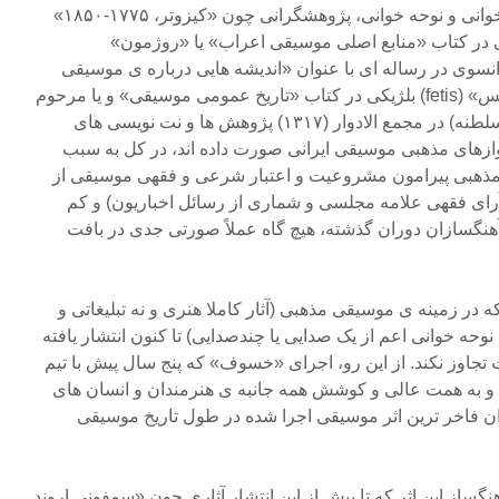
که حتی جدای از مراسم تعزیه خوانی و نوحه خوانی، پژوهشگرانی چون «کیزوتر، ۱۷۷۵-۱۸۵۰»
ک اسلواکی در کتاب «منابع اصلی موسیقی اعراب» یا «روژمون»
پژوه فرانسوی در رساله ای با عنوان «اندیشه هایی درباره ی موسیقی
اسلامی» در سال ۱۸۷۰، یا «فتیس» (fetis) بلژیکی در کتاب «تاریخ عمومی موسیقی» و یا مرحوم
مهدیقلی هدایت (حاجی مخبر السلطنه) در مجمع الادوار (۱۳۱۷) پژوهش ها و نت نویسی های
وازهای مذهبی موسیقی ایرانی صورت داده اند، در کل به سبب
 مذهبی پیرامون مشروعیت و اعتبار شرعی و فقهی موسیقی از
 آرای فقهی علامه مجلسی و شماری از رسائل اخباریون) و کم
هنگسازان دوران گذشته، هیچ گاه عملاً صورتی جدی در بافت
ه در زمینه ی موسیقی مذهبی (آثار کاملا هنری و نه تبلیغاتی و
حه خوانی اعم از یک صدایی یا چندصدایی) تا کنون انتشار یافته
تجاوز نکند. از این رو، اجرای «خسوف» که پنج سال پیش با تیم
و به همت عالی و کوشش همه جانبه ی هنرمندان و انسان های
ن فاخر ترین اثر موسیقی اجرا شده در طول تاریخ موسیقی
گساز این اثر که تا پیش از این انتشار آثاری چون «سمفونی اروند