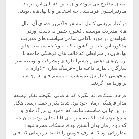
شیش و نیم»
موسیقی فی
ایشان مطرح می نمودم و آن ، این که بانی این فرایند
برگزار می 
مدرنیزاسیون فرمایشی چه اشخاص و یا نهادهایی بودند.
اگر نمی توانی
سکانسی به 
در کنار بررسی کامل اتمسفر حاکم بر فضای آن سال
مشهورترین باشی،
موسیقی فیلم 
های مدیریت موسیقی کشور، ضمن به دست آوردن
بدنام ترین باش
شواهدی در مورد ناکامی تمامی سیاست های مدیریت
مذکور، این بحث را گشودم که اصولا چه سیاست ها و
نهادهایی در شرایطی که قالب های فرهنگی جامعه با
آرمان های ذهنی و چشم اندازهای پیشرفت و توسعه سر
سازگاری ندارد، داعیه دار «فرهنگ سازی» (واژه ی
منحوسی که از دل کمونیسم- لنینیسم جبهه شرق سر
برآورد) می گردند.
فرهاد مشکات، نه انگیزه که به قولی انگیخته تفکر توسعه
مدار فرهنگی زمان خود بود. شاید تکرار جمله زیبنده هگل
در این جا بی مناسبت نباشد که: «مردان بزرگ خلاق و
مبدع نبوده اند، بلکه به منزله ی قابله هایی بودند بدان چه
که روح زمان بدان آبستن بود». مشکات مجرم نبود؛
مظروفی بود که شرف خویش را طلبید. در زمانی که حتی