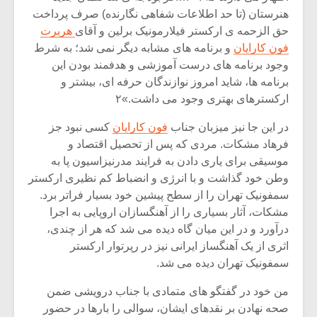
هنرستان (تا حد اطلاعات شفاهی نگارنده) صرف پرداخت
حق الزحمه ی ارکستر فیلارمونیک برلین و آقای
هربرت
فون کارایان
و برنامه های مشابه دیگر نمی شد؛ به شرط
وجود برنامه های درست آموزشی و هدفمند بودن این
برنامه ها، شاید امروز نوازندگان حرفه ای، بیشتر و
ارکسترهای بهتری وجود می داشت.»۲
در این جا نیز میزبان جناب
فون کارایان
کسی نبود جز
فرهاد مشکات. مردی که پس از تحصیل اقتصاد و
موسیقی برای یاری دادن به فرایند مدرنیزاسیون پا به
وطن خود گذاشت و با انرژی و انضباط کم نظیری ارکستر
سمفونیک تهران را از سطح پیشین خود بسیار فراتر برد.
مشکات، آثار بسیاری را از آهنگسازان اروپایی به اجرا
میکلوش روژا
موریس ژار
درآورد و در این میان گاه دیده می شد که هر از چندی،
اثری از یک آهنگساز ایرانی نیز در رپرتوار ارکستر
سمفونیک تهران دیده می شد.
یادداشتی بر موسیقی
دوره آموزش
من خود در گفتگو های متمادی با جناب درویشی ضمن
متن فیلم «متری
موسیقی بر
صحه نهادن بر نقدهای ایشان، سوالی را بارها در حضور