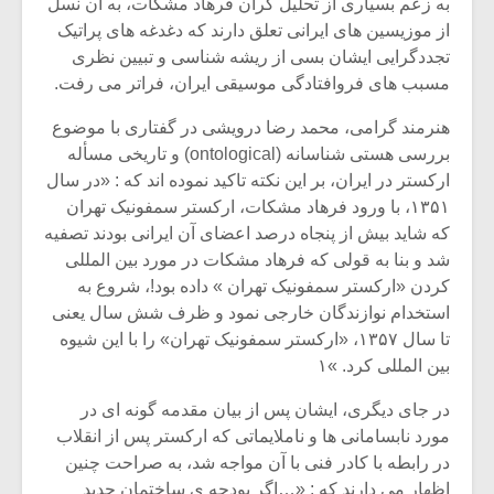
به زعم بسیاری از تحلیل گران فرهاد مشکات، به آن نسل
از موزیسین های ایرانی تعلق دارند که دغدغه های پراتیک
تجددگرایی ایشان بسی از ریشه شناسی و تبیین نظری
مسبب های فروافتادگی موسیقی ایران، فراتر می رفت.
هنرمند گرامی، محمد رضا درویشی در گفتاری با موضوع
بررسی هستی شناسانه (ontological) و تاریخی مسأله
ارکستر در ایران، بر این نکته تاکید نموده اند که : «در سال
۱۳۵۱، با ورود فرهاد مشکات، ارکستر سمفونیک تهران
که شاید بیش از پنجاه درصد اعضای آن ایرانی بودند تصفیه
شد و بنا به قولی که فرهاد مشکات در مورد بین المللی
کردن «ارکستر سمفونیک تهران » داده بود!، شروع به
استخدام نوازندگان خارجی نمود و ظرف شش سال یعنی
تا سال ۱۳۵۷، «ارکستر سمفونیک تهران» را با این شیوه
بین المللی کرد. »۱
در جای دیگری، ایشان پس از بیان مقدمه گونه ای در
مورد نابسامانی ها و ناملایماتی که ارکستر پس از انقلاب
در رابطه با کادر فنی با آن مواجه شد، به صراحت چنین
اظهار می دارند که : «…اگر بودجه ی ساختمان جدید