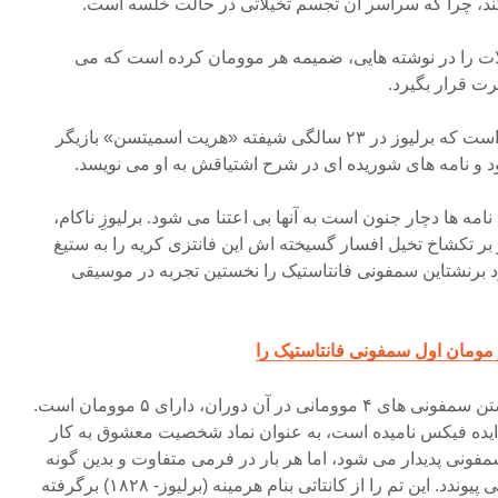
کند، چرا که سراسر آن تجسم تخیلاتی در حالت خلسه است.
ات را در نوشته هایی، ضمیمه هر موومان کرده است که می
ت قرار بگیرد.
داستان خلق این اثر از این قرار است که برلیوز در ۲۳ سالگی شیفته «هریت اسمیتسن» بازیگر
و نامه های شوریده ای در شرح اشتیاقش به او می نویسد.
نامه ها دچار جنون است به آنها بی اعتنا می شود. برلیوزِ ناکام،
بر تکشاخ تخیل افسار گسیخته اش این فانتزی کریه را به ستیغ
د برنشتاین سمفونی فانتاستیک را نخستین تجربه در موسیقی
مومان اول سمفونی فانتاستیک را
این سمفونی بر خلاف سنت نوشتن سمفونی های ۴ موومانی در آن دوران، دارای ۵ موومان است.
ا ایده فیکس نامیده است، به عنوان نماد شخصیت معشوق به کار
مفونی پدیدار می شود، اما هر بار در فرمی متفاوت و بدین گونه
اپیزود های متضاد اثر را به هم می پیوندد. این تم را از کانتاتی بنام هرمینه (برلیوز- ۱۸۲۸) برگرفته