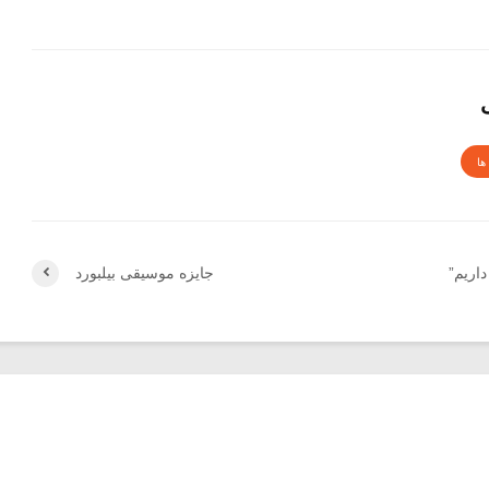
ها
اریم”
جایزه موسیقی بیلبورد