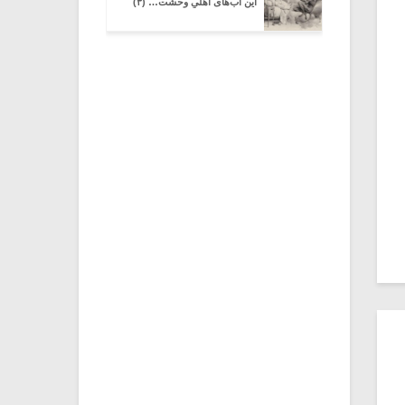
این آب‌های اهلیِ وحشت… (۳)