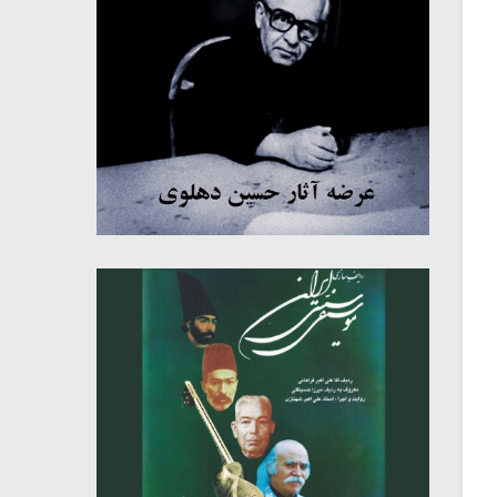
میکلوش روژا
موریس ژار