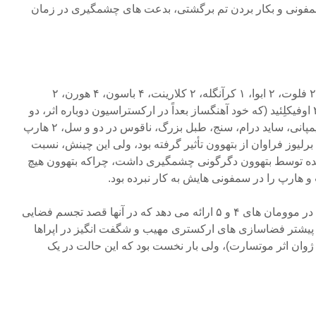
ان برای سمفونی و بکار بردن تم برگشتی، بدعت های چشمگیری در زمان
ارکستر این اثر شامل ۱ پیکولو، ۲ فلوت، ۲ ابوا، ۱ کرآنگله، ۲ کلارینت، ۴ باسون، ۴ هورن، ۲
ترومپت، ۲ کرنت، ۳ ترومبون، ۲ اوفیکلِئید (که خود آهنگساز بعداً در ارکستراسیون دوباره اثر، دو
توبا را جایگزین کرد)، دو جفت تیمپانی، ساید درام، سنج، طبل بزرگ، ناقوس در دو و سل، ۲ هارپ
لیوز فراوان از بتهوون تأثیر گرفته بود، ولی این چینش، نسبت
شده توسط بتهوون دگرگونی چشمگیری داشت، چراکه بتهوون هیچ
 و هارپ را در سمفونی هایش به کار نبرده بود.
برلیوز نمایش پرحجم ارکستر را در موومان های ۴ و ۵ ارائه می دهد که در آنها قصد تجسم فضایی
 پیشتر فضاسازی های ارکستری مهیب و شگفت انگیز در اپراها
 ژوان اثر موتسارت)، ولی بار نخست بود که این حالت در یک