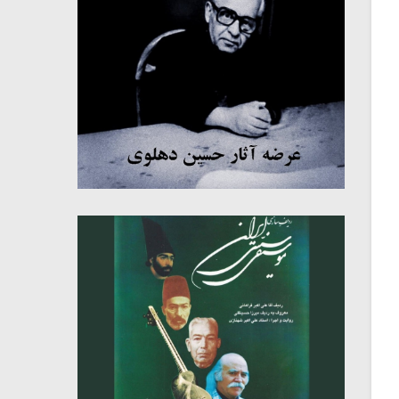
میکلوش روژا
موریس ژار