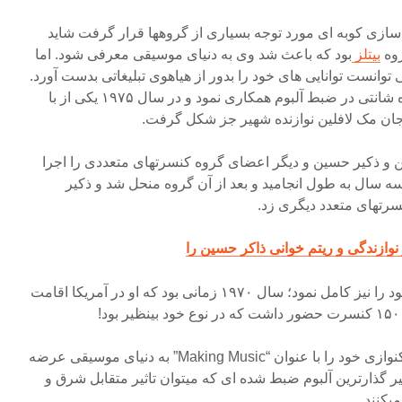
سازی کوبه ای مورد توجه بسیاری از گروهها قرار گرفت شاید
روه
بیتلز
بود که باعث شد وی به دنیای موسیقی معرفی شود. اما
وانست توانایی های خود را بدور از هیاهوی تبلیغاتی بدست آورد.
وی در سال ۱۹۷۱ همراه با گروه شانتی در ضبط آلبوم همکاری نمود و در سال ۱۹۷۵ یکی از با
جان مک لافلین نوازنده شهیر جز شکل گرفت.
ن و ذکیر حسین و دیگر اعضای گروه کنسرتهای متعددی را اجرا
ه سال به طول انجامید و بعد از آن گروه منحل شد و ذکیر
رتهای متعدد دیگری زد.
وازندگی و ریتم خوانی ذاکر حسین را
در همان سالها ذکیر تحصیلات خود را نیز کامل نمود؛ سال ۱۹۷۰ زمانی بود که او در آمریکا اقامت
در سال ۱۹۸۷ وی اولین آلبوم تکنوازی خود را با عنوان “Making Music” به دنیای موسیقی عرضه
اثیر گذارترین آلبوم ضبط شده ای که میتوان تاثیر متقابل شرق و
یکنند.