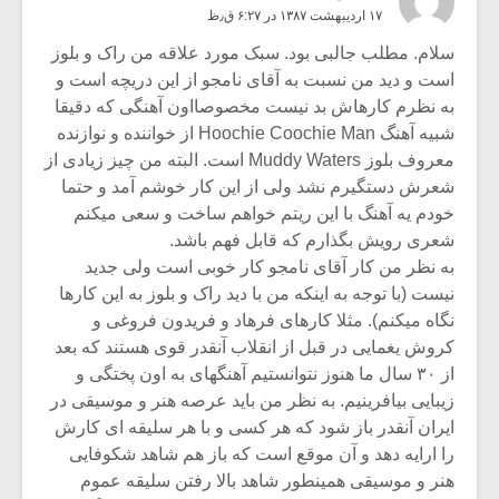
۱۷ اردیبهشت ۱۳۸۷ در ۶:۲۷ ق٫ظ
سلام. مطلب جالبی بود. سبک مورد علاقه من راک و بلوز
است و دید من نسبت به آقای نامجو از این دریچه است و
به نظرم کارهاش بد نیست مخصوصااون آهنگی که دقیقا
شبیه آهنگ Hoochie Coochie Man از خواننده و نوازنده
معروف بلوز Muddy Waters است. البته من چیز زیادی از
شعرش دستگیرم نشد ولی از این کار خوشم آمد و حتما
خودم یه آهنگ با این ریتم خواهم ساخت و سعی میکنم
شعری رویش بگذارم که قابل فهم باشد.
به نظر من کار آقای نامجو کار خوبی است ولی جدید
نیست (با توجه به اینکه من با دید راک و بلوز به این کارها
نگاه میکنم). مثلا کارهای فرهاد و فریدون فروغی و
کروش یغمایی در قبل از انقلاب آنقدر قوی هستند که بعد
از ۳۰ سال ما هنوز نتوانستیم آهنگهای به اون پختگی و
زیبایی بیافرینیم. به نظر من باید عرصه هنر و موسیقی در
ایران آنقدر باز شود که هر کسی و با هر سلیقه ای کارش
را ارایه دهد و آن موقع است که باز هم شاهد شکوفایی
هنر و موسیقی همینطور شاهد بالا رفتن سلیقه عموم