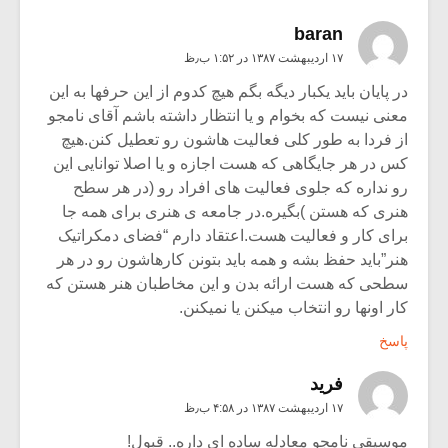
baran
۱۷ اردیبهشت ۱۳۸۷ در ۱:۵۲ ب٫ظ
در پایان باید یکبار دیگه بگم هیچ کدوم از این حرفها به این
معنی نیست که بخوام و یا انتظار داشته باشم آقای نامجو
از فردا به طور کلی فعالیت هاشون رو تعطیل کنن.هیچ
کس در هر جایگاهی که هست اجازه و یا اصلا توانایی این
رو نداره که جلوی فعالیت های افراد رو (در هر سطح
هنری که هستن )بگیره.در جامعه ی هنری برای همه جا
برای کار و فعالیت هست.اعتقاد دارم “فضای دمکراتیک
هنر”باید حفظ بشه و همه باید بتونن کارهاشون رو در هر
سطحی که هست ارائه بدن و این مخاطبان هنر هستن که
کار اونها رو انتخاب میکنن یا نمیکنن.
پاسخ
فرید
۱۷ اردیبهشت ۱۳۸۷ در ۴:۵۸ ب٫ظ
موسیقی نامجو معادله ساده ای داره.. قبول!