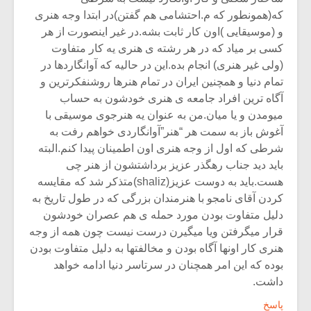
که(همونطور که م.احتشامی هم گفتن)در ابتدا وجه هنری
و (موسیقایی )اون کار ثابت بشه.در غیر اینصورت از هر
کسی بر میاد که در هر رشته ی هنری یه کار متفاوت
(ولی غیر هنری) انجام بده.این در حالیه که آوانگاردها در
تمام دنیا و همچنین ایران در تمام هنرها روشنفکرترین و
آگاه ترین افراد جامعه ی هنری خودشون به حساب
میومدن و یا میان.من به عنوان یه هنرجوی موسیقی با
آغوش باز به سمت هر “هنر”آوانگاردی خواهم رفت به
شرطی که اول از وجه هنری اون اطمینان پیدا کنم.البته
باید دید جناب رهگذر عزیز برداشتشون از هنر چی
هست.باید به دوست عزیز(shaliz)متذکر شد که مقایسه
کردن آقای نامجو با هنرمندان بزرگی که در طول تاریخ به
دلیل متفاوت بودن مورد حمله ی هم عصران خودشون
قرار میگرفتن ویا میگیرن درست نیست چون همه از وجه
هنری کار اونها آگاه بودن و مخالفتها به دلیل متفاوت بودن
بوده که این امر همچنان در سرتاسر دنیا ادامه خواهد
داشت.
پاسخ