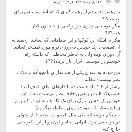
۱۷ اردیبهشت ۱۳۸۷ در ۱۱:۰۷ ق٫ظ
من هنوز نفهمیدم این همه گیری که اساتید موسیقی برای
چیست??
مگر موسیقی چیزی جز ترکیبی از چند تون کنار
همه???…
مگر نه اینکه این کوکها و این صداهایی که اساتید ارجمند به
آن تعصب دارند خودش یه روزی نو و مورد تمسخر اساتید
آن دوران بوده ولی به خاطر مخاطبی که داشته راه
خودشو در موسیقی ایران باز کرده????
من خودم به عنوان یکی از طرفداران نامجو که برخلاف
نظر نویسنده مقاله
بیشتر از ۳ ۴ ماه هست که با کارهای اقای نامجو اشنا
هستم(که البته باز هم برخلاف نظر نویسنده مقاله این
خودش یک حسن بزرگ برای یک کار هنریه که در کمترین
زمان ممکن اثر خودشو روی مخاطب بگذاره)
باید بگم خوشحالم یکی مثل نامجو پیدا شده تا یک تحولی
در موسیقی مرده ایرانی ایجاد و اون رو از این یکنواختی
خارج کنه