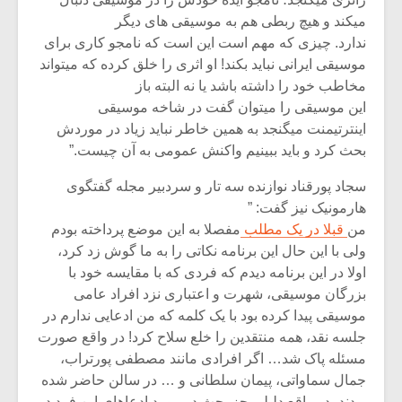
میکند و هیچ ربطی هم به موسیقی های دیگر
ندارد. چیزی که مهم است این است که نامجو کاری برای
موسیقی ایرانی نباید بکند! او اثری را خلق کرده که میتواند
مخاطب خود را داشته باشد یا نه البته باز
این موسیقی را میتوان گفت در شاخه موسیقی
اینترتیمنت میگنجد به همین خاطر نباید زیاد در موردش
بحث کرد و باید ببینیم واکنش عمومی به آن چیست.”
سجاد پورقناد نوازنده سه تار و سردبیر مجله گفتگوی
هارمونیک نیز گفت: ”
من
قبلا در یک مطلب
مفصلا به این موضع پرداخته بودم
ولی با این حال این برنامه نکاتی را به ما گوش زد کرد،
اولا در این برنامه دیدم که فردی که با مقایسه خود با
بزرگان موسیقی، شهرت و اعتباری نزد افراد عامی
موسیقی پیدا کرده بود با یک کلمه که من ادعایی ندارم در
جلسه نقد، همه منتقدین را خلع سلاح کرد! در واقع صورت
مسئله پاک شد… اگر افرادی مانند مصطفی پورتراب،
جمال سماواتی، پیمان سلطانی و … در سالن حاضر شده
بودند، در واقع دلیلی جز بحث در مورد ادعاهای این فرد در