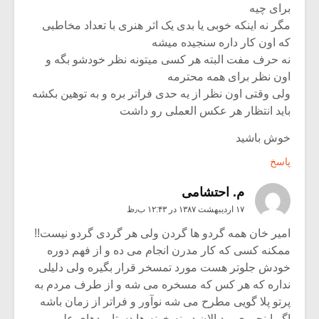
برای چیه
مگر نه اینکه خوبی یا بدی یک اثر هنری با تعداد مخاطبی
که اون کار داره سنجیده میشه
نه حرف مفت البته هر کسی میتونه نظر خودشو بگه و
اون نظر برای همه محترمه
ولی وقتی اون نظر از یه حدی فراتر بره و به توهین بکشه
باید انتظار هر عکس العملی رو داشت
خوش باشید
پاسخ
م. احتشامی
۱۷ اردیبهشت ۱۳۸۷ در ۱۲:۴۳ ب٫ظ
امیر خان همه گردو ها گردن ولی هر گردی گردو نیست!!
ممکنه کسی که کار مدرن انجام می ده و از فهم دوره
خودش جلوتر هست مورد تمسخر قرار بگیره ولی دلیلی
نداره که هر کس که مسخره می شه و از طرف مردم به
پرتو پلا گویی مطرح می شه نوآور و فراتر از زمان باشه
اگر اینجوری بود الان دیونه خونه ها دستاوردهای علمی و