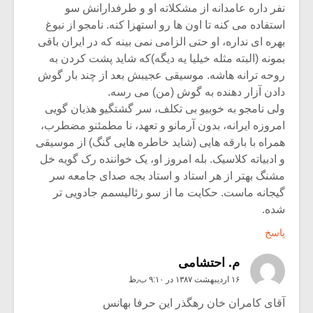
نفر داره عامدانه از مشکلاته او و طرفدارانش سو
استفاده می کنه تا اون ها رو استهزا کنه. نامجو از نبوغ
بهره ای نداره، او حتی الزامی نمی بینه که در ایران باقی
بمونه (البته مثله خیلیا یه دیگه)که شاید پشت کردن به
روحه ترانه هاشه. موسیقی عجیبش بعد از چند بار گوش
دادن آزار دهنده به گوش (من) می رسه.
ولی نامجو به خوبیو بی تکلف، سر گشتگیو هذیان گویی
امروزه ایرانه، بدون آرمانو و تعهد، نا مطمئنو مضطرب،
همراه با بارقه هایی (شاید خاطره هایی گنگ) از موسیقی
و ادبیاته کلاسیک. بله امروز او، یک خواننده رک گویه خل
مشنگ بهتر از هر استاد و استاد بجه صدای جامعه سر
گیجانه ماست. حکایت ما از سو رئالیسمم جادویی تر
شده.
پاسخ
م. احتشامی
۱۶ اردیبهشت ۱۳۸۷ در ۹:۱۰ ب٫ظ
آقای کامران خان رهگذر این حرفا بهانس