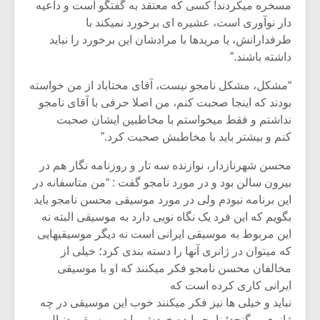
شیش و نیم»
موسیقی فی
مسخره میکردند! کسی که معتقد به گفتگو است و داعیه
برگزار می 
دار نوآوری است، عشیره ای برخورد نمیکند با
طرفدارانش، یا مریدها با مرادشان این برخورد را نباید
اگر نمی توانی
سکانسی به 
داشته باشند.”
مشهورترین باشی،
موسیقی فیلم 
بدنام ترین باش
“مشکل، مشکل نامجو نیست، آقای مختاباد از من خواسته
بودند که اینجا صحبت کنم، من اصلا حرفی با آقای نامجو
نداشتم و فقط میخواستم با مخاطبین ایشان صحبت
کنم و بیشتر باید با مخاطبش صحبت کرد.”
محسن شهرنازدار، نوازنده سه تار و روزنامه نگار هم در
بیرون سالن بود و در مورد نامجو گفت : “من متاسفانه در
این برنامه نبودم ولی در مورد موسیقی محسن نامجو باید
بگویم که این فرد یک نگاه نویی دارد به موسیقی البته نه
این مربوط به موسیقی ایرانی است نه دیگر موسیقیهایی
که میتوان در ژانری آنها را دسته بندی کرد؛ خیلی از
مخالفان محسن نامجو فکر میکنند که او با موسیقی
ایرانی کاری کرده است که
نباید و خیلی ها نیز فکر میکنند خوب این موسیقی در چه
ژانری میگنجد؛ نامجو ایده خودش را در موسیقی دنبال