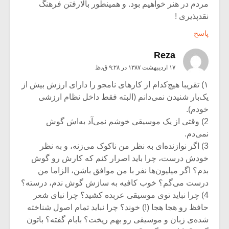
مردم در هنر خواهیم بود. و همینطور بالارفتن فرهنگ
نقدپذیری !
پاسخ
Reza
۱۷ اردیبهشت ۱۳۸۷ در ۹:۲۸ ق٫ظ
۱) تقریبا هیچ‌کدام از کارهای نامجو را دارای ارزش بیش از
یک‌بار شنیدن نمی‌دانم (البته فقط داخل نظام ارزشی
خودم).
2) وقتی از یک موسیقی خوشم نمی‌آد به‌اش گوش
نمی‌دم.
3) اگر نوازنده‌ای به نظر من ناکوک می‌زنه، و به نظر
خودش درست، چرا باید اصرار کنم که کارش رو گوش
بدم؟ اگر میلیون‌ها نفر با من موافق باشن، الزاما من
درست می‌گم؟ خوب کافیه به سازش گوش ندم، درسته؟
4) چرا نباید توی موسیقی عربده کشید؟ چرا نبای شعر
حافظ رو هجا هجا (!) خوند؟ چرا نباید تمام اصول شناخته
شده‌ی زبان و موسیقی رو بهم ریخت؟ بابام گفته؟ باتون