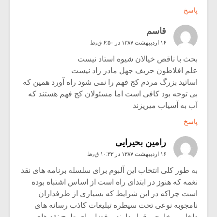
پاسخ
قاسم
۱۶ اردیبهشت ۱۳۸۷ در ۶:۵۰ ق٫ظ
بحث با ناقص خیالان شیوه استاد نیست
علم افلاطون حریف جهل مادر زاد نیست
اساتید بزرگ مردم کج فهم را نمی شود راه آورد همین که
بی توجه بود کافی است اما مسئولان کج فهم هستند که
آب به آسیاب میریزند
پاسخ
رامین بحیرایی
۱۶ اردیبهشت ۱۳۸۷ در ۱۰:۳۳ ق٫ظ
به طور کلی انتخاب این آلبوم برای سلسله برنامه های نقد
نغمه که هنوز در ابتدای راه است از اساس اشتباه بوده
است چراکه در این شرایط که بسیاری از طرفداران
نامجوبه نوعی تحت سیطره تبلیغات کاذب رسانه های
داخلی و خارجی قرار دارند و فضا برای طرح نقد های