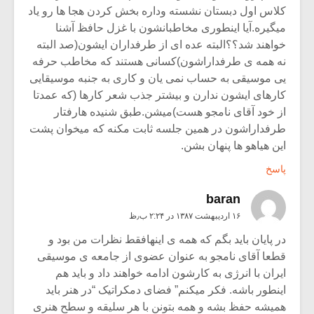
کلاس اول دبستان نشسته وداره بخش کردن هجا ها رو یاد
میگیره.آیا اینطوری مخاطبانشون با غزل حافظ آشنا
خواهند شد؟؟البته عده ای از طرفداران ایشون(صد البته
نه همه ی طرفداراشون)کسانی هستند که مخاطب حرفه
یی موسیقی به حساب نمی یان و کاری به جنبه موسیقایی
کارهای ایشون ندارن و بیشتر جذب شعر کارها (که عمدتا
از خود آقای نامجو هست)میشن.طبق شنیده هارفتار
طرفداراشون در همین جلسه ثابت مکنه که میخوان پشت
این هیاهو ها پنهان بشن.
پاسخ
baran
۱۶ اردیبهشت ۱۳۸۷ در ۲:۲۴ ب٫ظ
در پایان باید بگم که همه ی اینهافقط نظرات من بود و
قطعا آقای نامجو به عنوان عضوی از جامعه ی موسیقی
ایران با انرژی به کارشون ادامه خواهند داد و باید هم
اینطور باشه. فکر میکنم” فضای دمکراتیک “در هنر باید
همیشه حفظ بشه و همه بتونن با هر سلیقه و سطح هنری