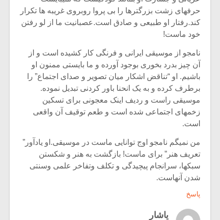
حرفهای زشت بزرگترها را بی پروا روبروی غریبه ها تکرار
کند.رفتار او طبیعی و صادق است.عصبانیت ما از لو رفتن
خود ماست!
نامجو از موسیقی ایرانی و فرنگی کار کشیده است و از
آن چیز بدرد بخوری بوجود آورده و ما بایستی ممنون او
باشیم. او “تناقض اشکار میان تصویر و صدای اجتماع” را
برطرف کرده و به یک انحنا باور کردنی تبدیل نموده.
موسیقی راست و ردیف اینک معجونی برای تسکین
زخمهای اجتماعی شده است و طعم توقیف آن واقعی
است.
من نمیگم نامجو اوج توانایی ماست در موسیقی.او یادآور”
تعریف هنر” برای ماست! بازگشت به هنر و شکستن
سبکها، سرانجام پیچیدگی و تکلف وتفاخر علمی وسنتی
شدن آنهاست.
پاسخ
یاشار