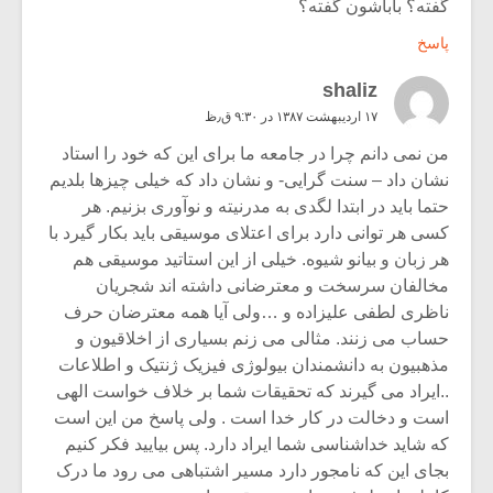
گفته؟ باباشون گفته؟
پاسخ
shaliz
۱۷ اردیبهشت ۱۳۸۷ در ۹:۳۰ ق٫ظ
من نمی دانم چرا در جامعه ما برای این که خود را استاد
نشان داد – سنت گرایی- و نشان داد که خیلی چیزها بلدیم
حتما باید در ابتدا لگدی به مدرنیته و نوآوری بزنیم. هر
کسی هر توانی دارد برای اعتلای موسیقی باید بکار گیرد با
هر زبان و بیانو شیوه. خیلی از این استاتید موسیقی هم
مخالفان سرسخت و معترضانی داشته اند شجریان
ناظری لطفی علیزاده و …ولی آیا همه معترضان حرف
حساب می زنند. مثالی می زنم بسیاری از اخلاقیون و
مذهبیون به دانشمندان بیولوژی فیزیک ژنتیک و اطلاعات
..ایراد می گیرند که تحقیقات شما بر خلاف خواست الهی
است و دخالت در کار خدا است . ولی پاسخ من این است
که شاید خداشناسی شما ایراد دارد. پس بیایید فکر کنیم
بجای این که نامجور دارد مسیر اشتباهی می رود ما درک