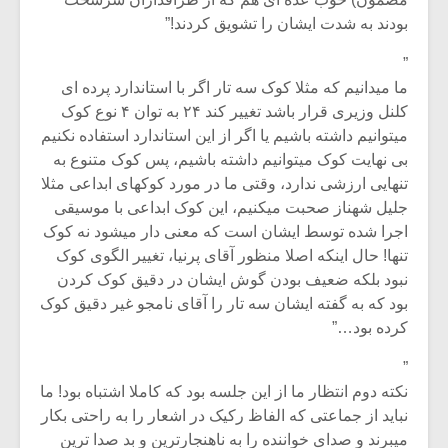
بودند به شدت ایشان را تشویق کردند!”
”
ما میدانیم که مثلا کوک سه تار اگر با استاندارد پرده ای
کلنل وزیری قرار باشد تغییر کند ۲۴ به توان ۴ نوع کوک
میتوانیم داشته باشیم یا اگر از این استاندارد استفاده نکنیم
بی نهایت کوک میتوانیم داشته باشیم، پس کوک متنوع به
تنهایی ارزشی ندارد، وقتی ما در مورد کوکهای ابداعی مثلا
جلیل شهناز صحبت میکنیم، این کوک ابداعی با موسیقی
اجرا شده توسط ایشان است که معنی دار میشود نه کوک
تنها! حال اینکه اصلا منظور آقای پرنیا، تغییر الگوی کوک
نبود بلکه ضعیف بودن گوش ایشان در دقیق کوک کردن
بود که به گفته ایشان سه تار را آقای نامجو غیر دقیق کوک
کرده بود…”
”
نکته دوم انتظار ما از این جلسه بود که کاملا اشتباه بود! ما
نباید از جماعتی که الفاظ رکیک در اشعار را به راحتی بکار
میبرند و صدای خواننده را به ناهنجارترین و بد صدا ترین