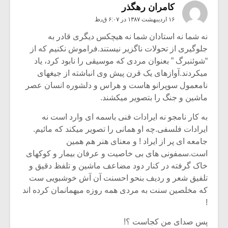
کامران رهگذر
۱۶ اردیبهشت ۱۳۸۷ در ۶:۰۷ ق٫ظ
نه شما نه استادان شما نه هیچکس دیگری قادر به
جلوگیری از تحولات ناگزیر نیستند.فراموش نکنیم که از
“شوئنبرگ ” بعنوان مردی که موسیقی را نابود کرد، یاد
میکردند.آوازهای یک قرن پیش وی انباشته از جیغهای
نامعمول سوپرانو هاست و هراس و دلشوره انسان عصر
ماشین و جنگ را بتصویر میکشند.
به کار نامجو نه ایرادات فنی باسمه ای وارد است نه
ایرادات فلسفی.چه او همانی را تصویر میکند که مائیم.
جامعه ای پر از ایراد ! و معنای هنر هم همین
است.سمفونی های بی خاصیت و عرفان بیمار و کوکهای
خاک گرفته در کنار دود مضاعف ماشین و تلفظ دقیق و
تلفیق شعر و ردیف بنحو احسنت آن آش خوشبویی ست
که مخلصین سنت به مردی همه روزه میهمانمان کرده اند
!
پس صدای من کجاست ؟!