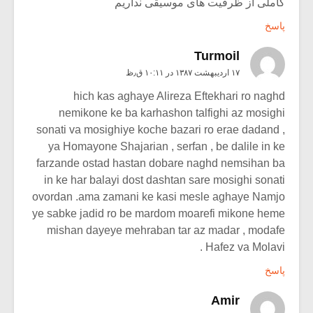
کاملی از ظرفیت های موسیقی نداریم
پاسخ
Turmoil
۱۷ اردیبهشت ۱۳۸۷ در ۱۰:۱۱ ق٫ظ
hich kas aghaye Alireza Eftekhari ro naghd
nemikone ke ba karhashon talfighi az mosighi
sonati va mosighiye koche bazari ro erae dadand ,
ya Homayone Shajarian , serfan , be dalile in ke
farzande ostad hastan dobare naghd nemsihan ba
in ke har balayi dost dashtan sare mosighi sonati
ovordan .ama zamani ke kasi mesle aghaye Namjo
ye sabke jadid ro be mardom moarefi mikone heme
mishan dayeye mehraban tar az madar , modafe
Hafez va Molavi .
پاسخ
Amir