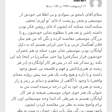
baran
۱۶ اردیبهشت ۱۳۸۷ در ۱:۵۶ ب٫ظ
سلام.آقای نامجو بی سوادی و بی اطلاعی خودش از
موسیقی و شعر رو پشت ادعای “نو آوری”مخفی
میکنه.البته ممکنه که ایشون ادعای روشن فکر بودن
داشته باشن و بعد هم با مظلوم نمایی خودشون رو با
بزرگان موسیقی مقایسه کرده و بگن که من هم مثل
فلان آهنگساز غربی و یا حتی ایرانی هستم که به دلیل
آوانگارد بودن موسیقی شان مورد حمله ی هم عصران
خودشون قرار میگرفتن( ویا حتی میگیرن).در اینجا باید این
نکته رو متذکر شد که در پس هر کار آوانگاردی (در هر
رشته ی هنری)دانش و فهم و فلسفه یی عمیق وجود
داشته و یا داره و هیچ وقت یک هنر مند پیش رو(به معنای
واقعی) با وجود نا آگاهی از مفاهیم و دنیای پر رمز و راز
رشته ی هنری خود به این درجه نرسیده است.من به
عنوان یک هنر جوی جوان موسیقی شیفته ی هر کار
آوانگارد هستم به شرطی که ابتدا وجه موسیقایی اون کار
برام واضح بشه.به نظر من مقایسه کردن ایشون
باموزیسین بزرگی مثل باب دیلن چندان درست به نظر