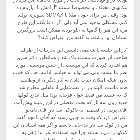
مکانهای مختلف و مخصوصا مستند “آرامش با دیازپام ده”
بود؛ وقتی من برای خودم مثلا با 3DMAX تصویری تولید
کنم، مشکلی بوجود نمی آید ولی اگر ادعا بکنم این طرح
من، این هنر را گامها به جلو برده، ممکن است بزرگترین
استادان این رشته، به گفته من اعتراض کنند!”
“در این جلسه با شخصی دانستن این تجربیات از طرف
صاحب اثر صورت مسئله پاک شد و همانطور دکتر سریر
هم اشاره کردند که این موسیقی از جنس موسیقی مورد
نظر ما نیست ولی می تواند به حیاتش ادامه دهد، که خوب
بدون شک، امکان حیات دادن به آثار دیگران از وظایف
همه ماست. البته باز در قسمتهایی ادعاهایی مطرح شد
که به عقیده من فقط عوام فریبانه بود! مثل ابداع کوکها
جدید روی سه تار که بحث مفصلی در این زمینه پیش آمد،
آقای پرنیا، در قسمتی به ناکوکی سه تار آقای نامجو
اعتراض کرد که بحث به جایی رسید که آقای نامجو گفت
من در کوک سه تار ابداعاتی داشتم و اگر همه استادان این
کوکها را می دانستند چرا خود استفاده نکردند! (نقل به
مضمون) خوب عده ای هم که از طرافداران سرسخت