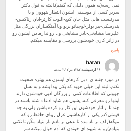
نمی رسه(به همون دلیلی که گفتم).البته به قول دکتر
سریر کسی از موسیقی ایشون انتظار بتهوون و یا
مدرنیست هایی مثل جان کیج-الیوت کارتر-ایان زناکیس-
پندرسکی-پیر بولز-لوچیانو بریو ویا آهنگسازان بزرگی مثل
علیرضا مشایخی-نادر مشایخی و…رو نداره.من ایشون رو
در ژانر کاری خودشون بررسی و مقایسه میکنم.
پاسخ
baran
۱۶ اردیبهشت ۱۳۸۷ در ۲:۱۷ ب٫ظ
در مورد جنبه ی ادبی کارهای ایشون هم بهتره صحبت
نکنم.البته این خیلی خوبه که یکی پیدا بشه و به نسل
جوونی که اطلاعات کمی از بزرگان ادبی خودشون دارند
اونها رو معرفی کنه.ایشون هم شاید ادعا داشته باشند در
چند تا از آثار خودشون این کار رو کرده باشن ولی به چه
قیمتی؟در یکی از کارهاشون غزل زیبای حافظ رو که
میگه(زلف بر باد مده تا ندهی بر بادم-ناز بنیاد مکُن تا نکنی
بنیادم)رو به شیوه ای خوندن که آدم خیال میکنه سر