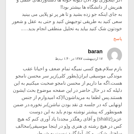
هنریش از دانشگاه ها بیشتر بود!!
به جای اینکه جو زده بشید و تا هر پر تو پلایی می بینید
سعی کنید به طریقی توجیهش کنید و حتی به عقل و شعور
خودتون شک کنید بیاید یه تحلیل منطقی انجام بدید…..
پاسخ
baran
۱۷ اردیبهشت ۱۳۸۷ در ۱:۴۰ ب٫ظ
بازم سلام.هیچ کسی نمیگه تمام ضعف و احیانا عقب
موندگی موسیقی ایران(بطور کلی)زیر سر محسن نامجو
هست.اگه ما داریم از محسن نامجو صحبت میکنیم به این
دلیله که در حال حاضر در این صفحه موضوع بحث ایشون
هستند.پس لطفا به مریداشون!!(که امیدوارم از جنس
اونهایی که در جلسه ی نقد بودن نباشن)بر نخوره.در ضمن
همونطور که پیشتر نوشته بودم باید به این دوست
عزیز(shaliz) و آقای رهگذر مجددا یاد آوری کنم که هیچ
کس در هیچ رشته ی هنری و(و در اینجا موسیقی)مخالف
ساختار شکنی و کار آوانگارد نیست به شرطی