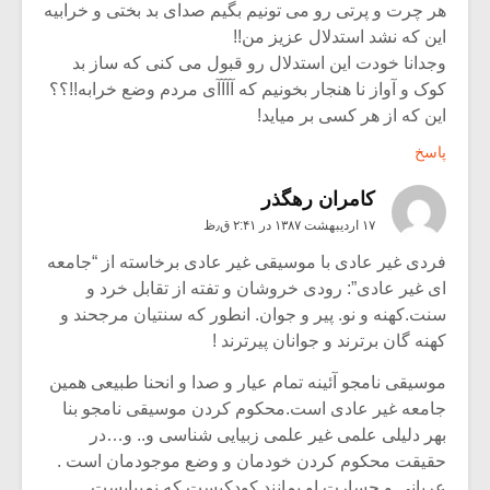
هر چرت و پرتی رو می تونیم بگیم صدای بد بختی و خرابیه
این که نشد استدلال عزیز من!!
وجدانا خودت این استدلال رو قبول می کنی که ساز بد
کوک و آواز نا هنجار بخونیم که آآآآی مردم وضع خرابه!!؟؟
این که از هر کسی بر میاید!
پاسخ
کامران رهگذر
۱۷ اردیبهشت ۱۳۸۷ در ۲:۴۱ ق٫ظ
فردی غیر عادی با موسیقی غیر عادی برخاسته از “جامعه
ای غیر عادی”: رودی خروشان و تفته از تقابل خرد و
سنت.کهنه و نو. پیر و جوان. انطور که سنتیان مرجحند و
کهنه گان برترند و جوانان پیرترند !
موسیقی نامجو آئینه تمام عیار و صدا و انحنا طبیعی همین
جامعه غیر عادی است.محکوم کردن موسیقی نامجو بنا
بهر دلیلی علمی غیر علمی زبیایی شناسی و.. و…در
حقیقت محکوم کردن خودمان و وضع موجودمان است .
عریانی و جسارت او بمانند کودکیست که نمیبایست