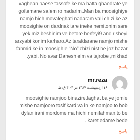
vaghean baese tassofe ke ma hatta ghaodrate ye
goftemane salem ro nadarim..Man ba moosighiye
namjo hich movafeghati nadaram vali chizi ke az
moosighie on dardnak tare ineke nemitonim sare
yek miz beshinim ve betore herfeyi9 and risheyi
arzyabi konim karharo.Az tarafdarane namjo mishe
fahmid ke in moosighie “No” chizi nist be joz bazar
yabi. No avar Danesh elm va tajrobe ,mikhad.
پاسخ
mr.reza
۱۶ اردیبهشت ۱۳۸۷ در ۴:۰۴ ق٫ظ
moosighie namjoo binazire.faghat ba ye jomle
mishe namjooro tosif kard va in ke namjoo to bob
dylan irani.mordome ma hichi nemifahman,to be
karet edame bede .
پاسخ