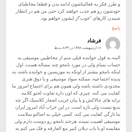
و طرز فکر به فعالیتاشون ادامه بدن و قطعا مخاطبای
خودشون رو هم جذب خواهند کرد.حتی من هم در انتظار
شنیدن کارهای “خوب”از ایشون خواهم بود.
پاسخ
فرشاد
۱۶ اردیبهشت ۱۳۸۷ در ۸:۳۲ ب٫ظ
البته به قول خواننده قبلی منم از مخاطبین موسیقی به
حساب نمیام ولی در مورد نامجو چند مساله هست. اول
اینکه نامجو بیشتر از اونکه یه موزیسین و خواننده باشه، یه
پدیده اجتماعیه، ممکنه سواد موسیقی و یا ذوق هنری
محدودی داشته باشه ولی همون هم برای اجتماع امروز ما
کفایت می کنه، چیزی که اون داره تفاوت لحنو کلامه.
ترانه های چالاکش و یا بیان غریب اشعار کلاسیک اگر چه
بدیع نیست ولی تازه است. در این خراب آباد امروز ایران
ما تازگی کفایت می کنه، کسی خیلی به اصالتو سلامت
موسیقی اهمیت نمیده. هرجند نامجو رو دوست دارم ولی
مقایسه او با باب دیلان کبیر مع الفارقه و فک می کنم یه