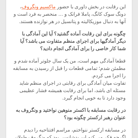
شیش و نیم»
موسیقی فی
این رقابت در بخش داوری‌ با حضور
ماکسیم ونگروف
،
برگزار می 
دونگ سوک کانگ، پاملا فرانک و … منحصر به فرد است و
اگر نمی توانی
سکانسی به 
آنها به دنبال موزیکالیته و پتانسیل در هر نوازنده هستند.
مشهورترین باشی،
موسیقی فیلم 
بدنام ترین باش
چگونه برای این رقابت آماده گشتید؟ آیا این آمادگی با
دیگر آمادگیها برای اجرای منظم متفاوت می باشد؟ آیا
شما کار خاصی را برای آمادگی انجام دادید؟
قطعا آمادگی مهم است، من یک سال جلوتر آماده شدم و
مطمئن شدم؛ تمامی قطعات را قبل از رسیدن به مسابقه
را اجرا می کردم.
تفاوت میان آمادگی برای رقابتی در اجرای منظم شاید
مسئله ای باشد، اما برای رقابت همیشه فشار عظیمی
وجود دارد تا به خوبی انجام گیرد.
در رقابت مسابقه با اکستر منوهین نواختید و ونگروف به
عنوان رهبر ارکستر چگونه بود؟
در مسابقه ارکستر ننواختم، مراسم افتتاحیه را دیدم
اگرچه فکر می کنم این بدشانسی بود که ونگروف طولانی