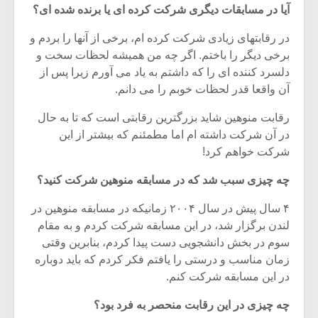
آیا در مسابقات دیگری شرکت کرده ای یا برنده شده ای؟
در رقابتهای زیادی شرکت کرده ام، برخی از آنها را بردم و
برخی دیگر را باختم. اگر چه من همیشه لحظات سخت و
دلسرد کننده ای را که داشتم به یاد می آورم زیرا پس از
آن واقعا قدر لحظات خوبم را می دانم.
رقابت منوهین شاید بزرگترین رقابتی است که تا به حال
در آن شرکت داشته ام اما مطمئنم که بیشتر از این
شرکت خواهم کرد!
چه چیزی سبب شد که در مسابقه منوهین شرکت کنید؟
۴ سال پیش در سال ۲۰۰۴ زمانیکه در مسابقه منوهین در
میکلوش روژا
موریس ژار
لندن برگزار شد، در این مسابقه شرکت کردم و به مقام
سوم در بخش دانشجویی دست پیدا کردم، بنابرین وقتی
زمان مناسب و درستی را یافتم فکر کردم که باید دوباره
در این مسابقه شرکت کنم.
یادداشتی بر موسیقی
دوره آموزش
چه چیزی در این رقابت منحصر به فرد بود؟
متن فیلم «متری
موسیقی بر