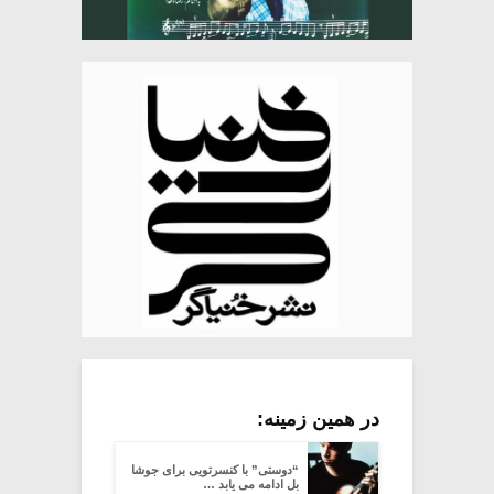
در همین زمینه:
“دوستی” با کنسرتویی برای جوشا
بل ادامه می یابد …