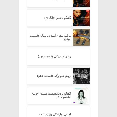
گفتگو با سارا چانگ (۶)
برنامه مدون آموزش ویولن (قسمت
چهارم)
روش سوزوکی (قسمت نهم)
روش سوزوکی (قسمت دهم)
گفتگو با ویولونیست هلندی، جانین
جانسون (۲)
اصول نوازندگی ویولن (۱۰)