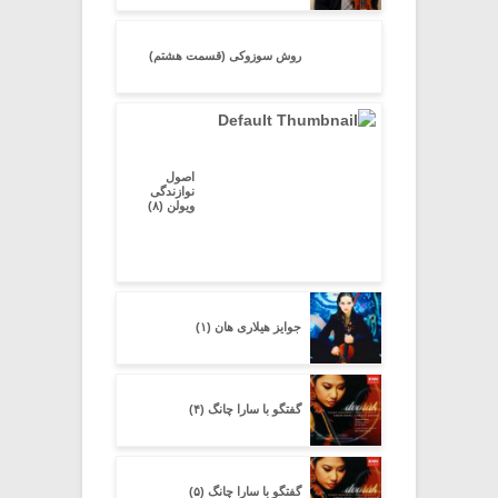
روش سوزوکی (قسمت هشتم)
اصول
نوازندگی
ویولن (۸)
جوایز هیلاری هان (۱)
گفتگو با سارا چانگ (۴)
گفتگو با سارا چانگ (۵)