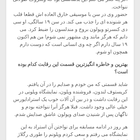
ننواخت.
حضور وی در سن با موسیقی خارق العاده اش قطعا قلب
هر شنونده ای را جذب می کند. در سن ۱۹ سالگی، او سی
دی کنسرتو ویولون بروخ و مندلسون را ضبط کرد. می
دانم که هرگز مانند وی مشهور نمی شوم! من هم اکنون
۱۹ سال دارم اگر چه وی انسانی است که دوست دارم
همچون او شوم.
بهترین و خاطره انگیزترین قسمت این رقابت کدام بوده
است؟
شاید قسمتی که من خودم و صدایم را در آن یافتم.
کریستوف لندون، فروشنده ویلون، نمایشگاه ویلونی در
این رقابت داشت و در بین آن آلات خوب یک استرادایورس
خیلی عالی وجود داشت. قبلا هرگز آنرا ننواخته بودم و
ناگهان پس از شنیدن صدای ویولون عاشق صدایش شدم.
هر روز در ادامه مسابقه برای نواختن آن استراد به این
نمایشگاه می رفتم و سعی کردم ویلونم را طوری رگلاژ