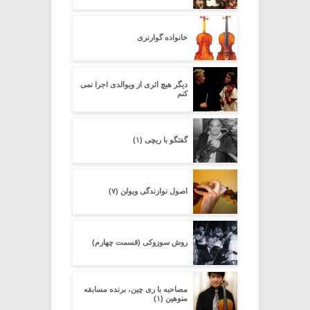
خانواده گوارنری
دیگر هیچ اثرى از ویوالدى اجرا نمى
کنم
گفتگو با ریچی (۱)
اصول نوازندگی ویولن (۷)
روش سوزوکی (قسمت چهارم)
مصاحبه با ری چین، برنده مسابقه
منوهین (۱)