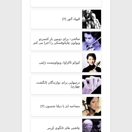
لئوپاد آئور (۲)
صالحی: برای دومین بار کنسرتو
ویولون چایکوفسکی را اجرا می کنم
کیوکو تاکزاوا، ویولونیست ژاپنی
درسهایی برای نوازندگان (انگشت
چهارم)
مصاحبه ای با دیلنا جنسون (۲)
چاشنی های تانگوی کِرِمر