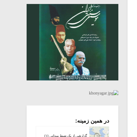
در همین زمینه:
میکلوش روژا
موریس ژار
گزارشی از یک ضبط میدانی (۱)