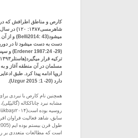
کارص و مناطق اطرافش که در 
می‏شود(: 43
دست به دست می‏شود تا در دور
(7:24 -29
مسلمان در آن منطقه آغاز و به م
اروپا ادامه پیدا کرد. طبق ادع
دارد (Uzgur 2015 :1 -20).
همچنین نام کارص با نبردی برای
مشابه نبرد چاناک‏کاله (گالیپُ
سابق، شاهد فعالیت فراوان افر
است که مطالعات متعددی بر روی آن انجام