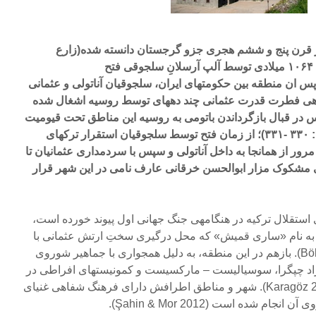
قرن پنج و ششم هجری جزو گرجستان دانسته شده(زارع
شاهرمسی۱۳۸۷: ۱۲۰) در سال ۱۰۶۴ میلادی توسط آلپ آرسلانِ سلجوقی فتح
Belli2014) و از آن پس ان منطقه بین حکومت‏های ایران، سلجوقیان آناتولی و عثمانی
ه‏ی فطرت قدرت عثمانی چند دهه‏ای توسط روسیه اشغال شده
Erdener 198) و سپس در قبال بازگرداندن باتومی به روسیه این مناطق تحت قیومیت
ترکیه قرار می‏گیرد(هاستلر۱۳۹۳: ۳۳۰ -۳۳۱)؛ از زمان فتح توسط سلجوقیان استقرار ترک‏های
رور از همانجا به داخل آناتولی و سپس با سردمداری عثمانیان تا
ایی مشکوک مزار ابوالحسن خرقانی عارف نامی در این شهر قرار
 استقلال ترکیه در هنگامه‏ی جنگ جهانی اول پیوند خورده است،
لی)، به نام «ساری قمیش» که محل درگیری سختِ ارتش عثمانی با
روسیه بوده است(Bölükbaşı۲۰۱۴). بازهم در این منطقه، به دلیل همجواری با جماهیر شوروی
اد چپ‏گرا، سوسیالیست – مارکسیست و کمونیست‏های افراطی در
طول قرن بیستم بوده ‏ایم (Karagöz 2005). شهر و مناطق اطرافش دارای فرهنگ شفاهی غنی‏ای
 شده است (Şahin & Mor 2012).