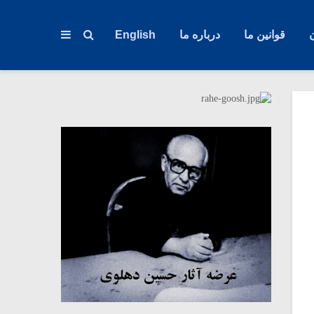
قوانین ما
درباره ما
English