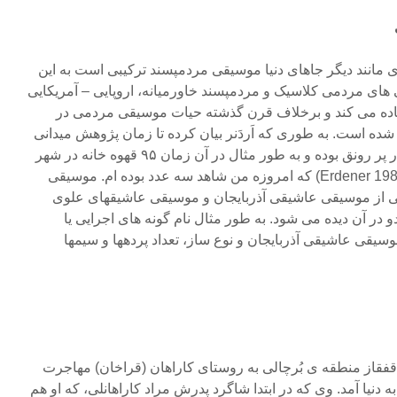
مانند دیگر جاهای دنیا موسیقی مردم‏پسند ترکیبی است به این
 های مردمی کلاسیک و مردمپسند خاورمیانه، اروپایی – آمریکایی
تفاده می ‏کند و برخلاف قرن گذشته حیات موسیقی مردمی در
ه است. به طوری که اَردَنر بیان کرده تا زمان پژوهش میدانی
او حیات موسیقی عاشیقی بسیار پر رونق بوده و به طور مثال در آن زمان ۹۵ قهوه ‏خانه در شهر
کارص وجود داشته است (Erdener 1987: 30) که امروزه من شاهد سه عدد بوده ‏ام. موسیقی
 از موسیقی عاشیقی آذربایجان و موسیقی عاشیق‏های علوی
در آن دیده می ‏شود. به طور مثال نام گونه ‏های اجرایی یا
یقی عاشیقی آذربایجان و نوع ساز، تعداد پرده‏ها و سیم‏ها
 قفقاز منطقه ‏ی بُرچالی به روستای کاراهان (قراخان) مهاجرت
رد سال ۱۹۵۴ میلادی به دنیا آمد. وی که در ابتدا شاگرد پدرش مراد کاراهانلی، که او هم