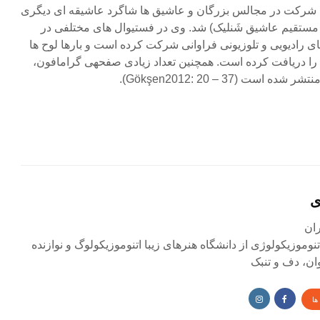
با شرکت در مجالس بزرگان و عاشیق ‏ها شاگرد عاشیق‏ه ای دیگری
 مستقیم عاشیق شَنلیک) شد. وی در فستیوال ‏های مختلفی در
های رادیویی و تلوزیونی فراوانی شرکت کرده است و بارها لوح‏ ها
 را دریافت کرده است. همچنین تعداد زیادی صفحه‏ی گرامافون،
 (Gökşen2012: 20 – 37).
ی
وموزیکولوژی از دانشگاه هنرهای زیبا اتنوموزیکولوگ و نوازنده
وان، دف و تنبک
ها