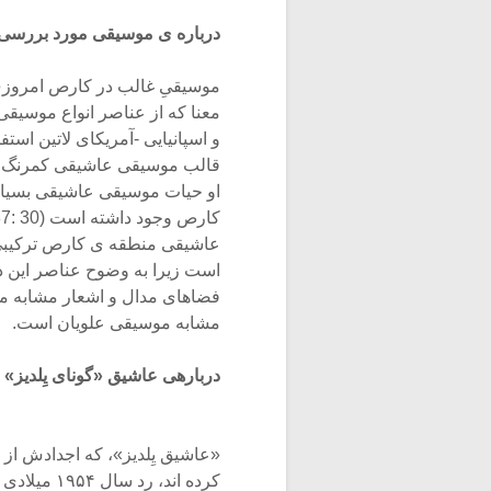
درباره ‏ی موسیقی مورد بررسی
موسیقیِ غالب در کارص امروزی 
معنا که از عناصر انواع موسیقی
و اسپانیایی -آمریکای لاتین اس
قالب موسیقی عاشیقی کم‏رنگ شد
عاشیقی منطقه ‏ی کارص ترکیبی
است زیرا به وضوح عناصر این دو 
فضاهای مدال و اشعار مشابه موس
مشابه موسیقی علویان است.
درباره‏ی عاشیق «گونای یِل‏دیز»
«عاشیق یِل‏دیز»، که اجدادش از
کرده ‏اند، 