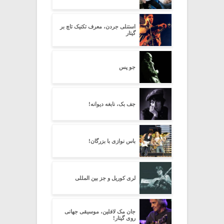
استنلی جردن، معرف تکنیک تاچ بر
گیتار
جو پس
جف بک، نابغه دیوانه!
باس نوازی با بزرگان!
لری کوریل و جز بین المللی
جان مک لافلین، موسیقی جهانی
روی گیتار!