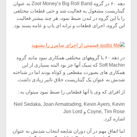
شیش و نیم»
موسیقی فی
دهه ۶۰ در گروه Zoot Money’s Big Roll Band به عنوان
برگزار می 
گیتاریست مشغول به فعالیت شد و حتی قطعات مختلفی
را با این گروه در لندن ضبط نمود، هر چند بیشتر فعالیت
اگر نمی توانی
سکانسی به 
مشهورترین باشی،
موسیقی فیلم 
این گروه، اجرای قطعات و ترانه ای پاپ و عامه پسند بود.
بدنام ترین باش
قسمتی از اجرای سامرز را بشنوید
در دهه ۶۰ با گروههای مختلفی همکاری نمود مانند گروه
Soft Machin که سبک آنها جز بود البته بسیاری از این
همکاری های بصورت مقطعی و کوتاه بودند اما در شناخته
شدنش به عنوان یک گیتاریست خلاق تاثیر زیادی داشت.
از افرای که وی با آنها قطعاتی را ضبط نمود میتوان به :
Neil Sedaka, Joan Armatrading, Kevin Ayers, Kevin
Coyne, Tim Rose و Jon Lord
اشاره کرد.
اما اتفاق مهم در آن دوران شایعه انتخاب شدنش به عنوان