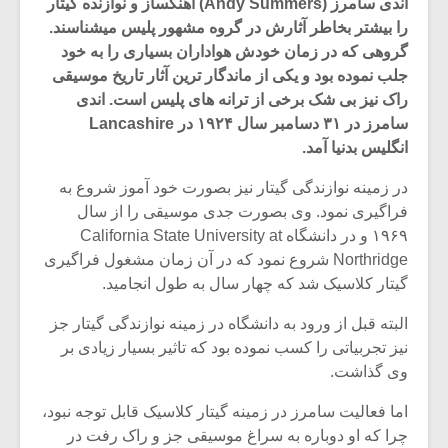
اندی سامرز (Andy Summers) آهنگساز و نوازنده گیتار
را بیشتر بخاطر آثارش در گروه مشهور پلیس میشناسند.
گروهی که در زمان خودش هواداران بسیاری را به خود
جلب نموده بود و یکی از ماندگار ترین آثار تاریخ موسیقی
راک نیز بی شک برخی از ترانه های پلیس است. اندی
سامرز در ۳۱ دسامبر سال ۱۹۲۴ در Lancashire
انگلیس بدنیا آمد.
در زمینه نوازندگی گیتار نیز بصورت خود آموز شروع به
فراگیری نمود. وی بصورت جدی موسیقی را از سال
۱۹۶۹ و در دانشگاه California State University at
Northridge شروع نمود که در آن زمان مشغول فراگیری
گیتار کلاسیک شد که چهار سال به طول انجامید.
میکلوش روژا
موریس ژار
البته قبل از ورود به دانشگاه در زمینه نوازندگی گیتار جز
نیز تجربیاتی را کسب نموده بود که تاثیر بسیار زیادی بر
وی گذاشت.
یادداشتی بر موسیقی
دوره آموزش
اما فعالیت سامرز در زمینه گیتار کلاسیک قابل توجه نبود،
متن فیلم «متری
موسیقی بر
چرا که او دوباره به سراغ موسیقی جز و راک رفت در