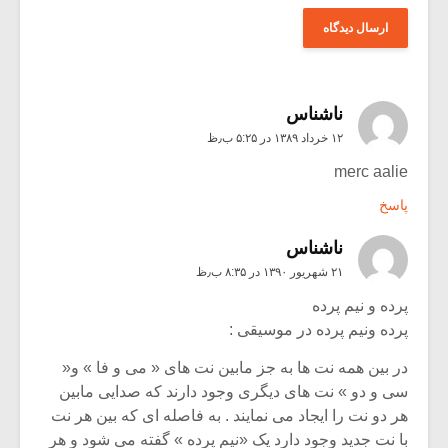
ناشناس
۱۲ خرداد ۱۳۸۹ در ۵:۲۵ ب٫ظ
merc aalie
پاسخ
ناشناس
۲۱ شهریور ۱۳۹۰ در ۸:۳۵ ب٫ظ
پرده و نیم پرده
پرده ونیم پرده در موسیقی :
در بین همه نت ها به جز مابین نت های « می و فا » و«
سی و دو » نت های دیگری وجود دارند که صدایی مابین
هر دو نت را ایجاد می نمایند . به فاصله ای که بین هر نت
با نت جدید وجود دارد یک «نیم پرده » گفته می شود و هر