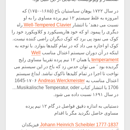
در سال ۱۷۲۲ یوهان سباستیان باخ (۱۶۸۵-۱۷۵۰) که
امروزه به غلط سیستم ۱۲ نیم پرده مساوی را به او
نسبت می دهند٬ با انتشار
Well-Tempered Clavier
راه
دیگری را پیمود. او که خود هارپسیکورد و کلاویکورد خود را
کوک می نمود پی برد که کوک دیگران راضی کننده نیست.
کوک او اجازه می داد که در تمام کلیدها بنوازد. با توجه به
اینکه در آن دوران سیستم اعتدال مناسب
Well
temperament
یا همان ۱۲ نیم پرده تقریبا مساوی رایج
گردیده بود ٬ می توان حدس زد که باخ در این سیستم می
نواخت تا اجرا در تمام کلیدها ناکوک نباشد. ابداع سیستم
اعتدال مناسب به
Andreas Werckmeister
1645-۱۷۰۶
1706 با انتشار کتاب Musikalische Temperatur, oder…
در سال ۱۶۹۱ نسبت داده می شود.
دستیابی به اندازه دقیق فواصل در گام ۱۲ نیم پرده
مساوی حاصل نگردید مگر با اقدام
Johann Heinrich Scheibler 1777-1837
فیزیکدان