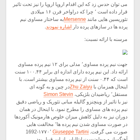
می توان حدس زد که این اقدام اروپا اروپا را نیز تحت تاثیر
قرار داده است ٬ چرا که دراواخر قرن ۱۶ میلادی
تئوریسین هایی مانند
Mersenne
به ساختار مساوی نیم
پرده ها در سازهای پرده دار
اشاره نمودند
.
مرسنه با ارائه نسبت:
جهت نیم پرده مساوی٬ مدلی برای ۱۲ نیم پرده مساوی
ارائه داد. این نیم پرده دارای اندازه ای برابر ۱۰۰.۴۴ سنت
است که ۰.۴۴ سنت از نیم پرده مساوی بیشتر است. با
اینحال همزمان با
Zhu Zaiyu
در چین و به گونه ای
مستقل٬ ریاضیدان بلژیکی،
Simon Stevin
نیز با تاثیر از وینچنزو گالیله مبانی تئوریک و ریاضی دقیق
نیم پرده های مساوی را مطرح نمود. با اینحال در همان
دوران نیز به دلیل کاهش میزان خلوص هارمونیک آکوردها
در صورت مساوی شدن نیم پرده ها٬ مخالفت هایی
صورت می گرفت.
Giuseppe Tartini
1692-۱۷۷۰٬
آهنگساز و ویولونیست ایتالیایی از این قبیل بود.