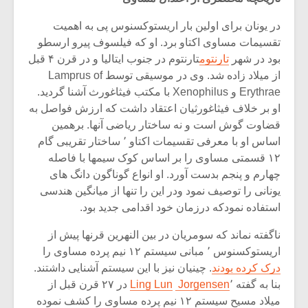
شیش و نیم»
موسیقی فی
برگزار می 
در یونان برای اولین بار اریستوکسنوس پی به اهمیت
تقسیمات مساوی اکتاو برد. او که فیلسوف پیرو ارسطو
اگر نمی توانی
سکانسی به 
مشهورترین باشی،
موسیقی فیلم 
بود در شهر
تارنتوم
تارنتوم در جنوب ایتالیا و در قرن ۴ قبل
بدنام ترین باش
از میلاد زاده شد. وی در موسیقی توسط Lamprus of
Erythrae و Xenophilus با مکتب فیثاغورث آشنا گردید.
او بر خلاف فیثاغورثیان اعتقاد داشت که ارزش فواصل به
قضاوت گوش است و نه ساختار ریاضی آنها. برهمین
اساس او با معرفی تقسیمات اکتاو ٬ ساختار تقریبی گام
۱۲ قسمتی مساوی را بر اساس کوک سیمها با فاصله
چهارم و پنجم بدست آورد. او انواع گوناگون دانگ های
یونانی را توصیف نمود ودر این را تنها از میانگین هندسی
استفاده نمودکه درزمان خود اقدامی جدید بود.
ناگفته نماند که سومریان در بین النهرین قرنها پیش از
اریستوکسنوس ٬ مبانی سیستم ۱۲ نیم پرده مساوی را
درک کرده بودند
. چینیان نیز با این سیستم آشنایی داشتند.
بنا به گفته
٬
Jorgensen
Ling Lun
در ۲۷ قرن قبل از
میلاد مسیح سیستم ۱۲ نیم پرده مساوی را کشف نموده