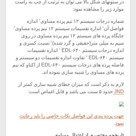
در ستونهای شکل بالا می توان به ترتیب از چپ به راست
موارد زیر را مشاهده نمود:
شماره درجات سیستم ۱۲ نیم پرده مساوی٬ اندازه
فواصل آن٬ اندازه تقسیمات سیستم ۱۲ نیم پرده مساوی٬
جایگاه پرده های سیستم ۱۲ نیم پرده مساوی در روی
سیم به میلی متر(حقیقی و گرد شده)٬ نسبت کسری و
اندازه درجات سیستم ۶۴۰-EDL ٬ اندازه تقسیمات
سیستم ۶۴۰-EDL ٬ تفاوت اندازه تقسیمات دو سیستم و
فاصله پرده های درجات سیستم ۶۴۰-EDL از اکتاو که نیم
پرده های مساوی را شبیه سازی نموده اند.
لازم به ذکر است که میزان خطای شبیه سازی کمتر از
JND
حدود ۵ سنت می باشد و قابل اغماض است:
میکلوش روژا
موریس ژار
جهت پرده بندی این فواصل نکات خاصی را باید رعایت
نمود
.
یادداشتی بر موسیقی
دوره آموزش
متن فیلم «متری
موسیقی بر
تاریخچه مختصری از اعتدال مساوی