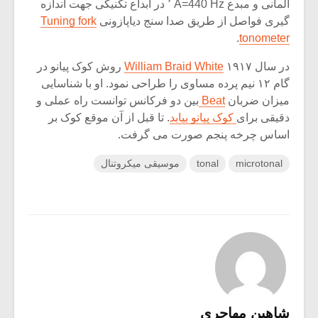
آلمانی و مبدع A=440 Hz ٬ در ابداع تکنیکی جهت اندازه
گیری فواصل از طریق صدا سنج دیاپازونی
Tuning fork
.
tonometer
در سال ۱۹۱۷
William Braid White
روش کوک پیانو در
گام ۱۲ نیم پرده مساوی را طراحی نمود. او با شناسایی
میزان ضربان
Beat
بین دو فرکانس توانست راه عملی و
دقیقی برای
کوک پیانو بیابد
. تا قبل از آن موقع کوک بر
اساس چرخه پنجم صورت می گرفت.
microtonal
tonal
موسیقی میکروتنال
شاهین مهاجری