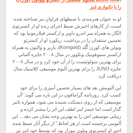
را با تکنوازی اینز
او به عنوان هنرمندی با ضبطهای فراوان نیز شناخته شده
است، از کارهای اخیرش ضبط اجرای زنده او از کنسرتوی
الگار به همراه سر اندرو داویز و ارکستر فیلارمونیا بود که
تحسین منتقدان را در برداشت. ریکورد او از کنسرتو
ویولن های کورن گُُلد (Korngold)، باربر و والتون به همراه
ارکستر سموفونیک ونکوور در سال ۲۰۰۸ جایزه آلمانی
برای بهترین سولوئیست را از آن خود کرد و در سال ۲۰۰۸
جایزه JUNO را برای بهترین آلبوم موسیقی کلاسیک سال
دریافت کرد.
این آلبومش نقد های بسیار تحسین آمیزی را برای خود
کسب کرد. روزنامه گرامافون در این باره می گوید: “آن
موسیقی که از روی دیسکت شنیده می شود، همواره تاثیر
گذار است اما جیمز اینز لطف این اثر را بیشتر کرده و
زیبایی موسیقی اش را به بهترین وجه نشان می دهد… این
آلبومی برجسته است از هر لحاظ.” از دیگر آثار ضبط شده
اخیر او کنسرتوی ویلون موزار بود که توسط خود اینز نیز