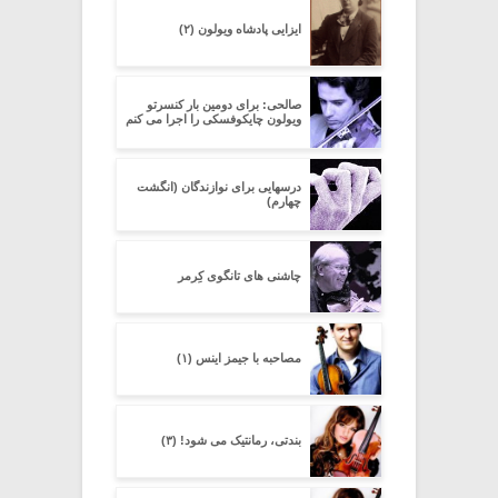
ایزایی پادشاه ویولون (۲)
صالحی: برای دومین بار کنسرتو
ویولون چایکوفسکی را اجرا می کنم
درسهایی برای نوازندگان (انگشت
چهارم)
چاشنی های تانگوی کِرِمر
مصاحبه با جیمز اینس (۱)
بندتی، رمانتیک می شود! (۳)