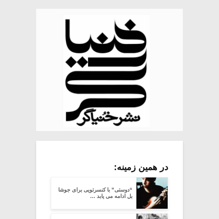
در همین زمینه:
“دوستی” با کنسرتویی برای جوشا
بل ادامه می یابد …