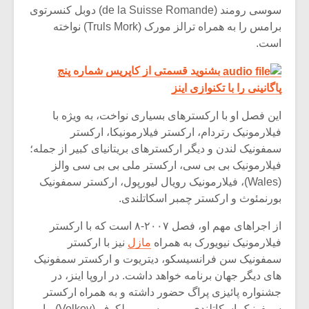
شیش و نیم»
موسیقی فی
سوسی رومند (de la Suisse Romande) دوبل کنسرتوی
برگزار می 
برامس را به همراه ترالز مورک (Truls Mork) نواخته
است.
اگر نمی توانی
سکانسی به 
مشهورترین باشی،
موسیقی فیلم 
بشنوید قسمتی از کاپریس شماره پنج
بدنام ترین باش
پاگانینی را با تکنوازی اینز
این فصل او با ارکسترهای بسیاری نواخت، به ویژه با
فیلارمونیک رتردام، ارکستر فیلارمونیکا، ارکستر
سمفونیک لندن و دیگر ارکسترهای بریتانیای کبیر از جمله؛
فیلارمونیک بی بی سی، ارکستر ملی بی بی سی والز
(Wales)، فیلارمونیک رویال لیورپول، ارکستر سمفونیک
بورنمئوث و ارکستر چمبر اسکاتلندی.
از اجراهای مهم او، فصل ۲۰۰۷-۸ است که با ارکستر
فیلارمونیک نیویورک به همراه
مازل
نیز با ارکستر
سمفونیک سن فرانسیسکو، دیتریوت و ارکستر سمفونیک
های دیگر جهان برنامه خواهد داشت. در اروپا اینز، در
جشنواره پائیزی پراگ حضور داشته و به همراه ارکستر
سمفونیک اسکاتلندی بی بی سی و ولکوف (Volkov)، با