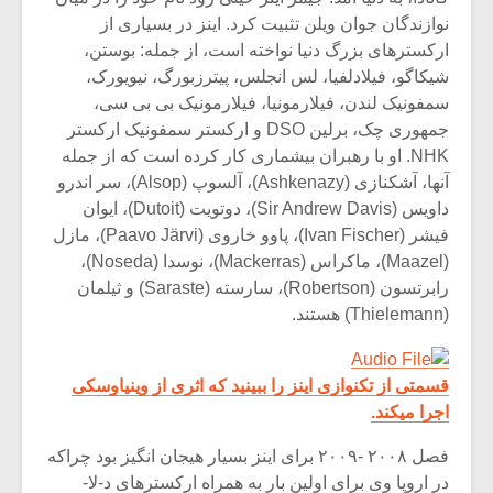
نوازندگان جوان ویلن تثبیت کرد. اینز در بسیاری از
ارکسترهای بزرگ دنیا نواخته است، از جمله: بوستن،
شیکاگو، فیلادلفیا، لس انجلس، پیترزبورگ، نیویورک،
سمفونیک لندن، فیلارمونیا، فیلارمونیک بی بی سی،
جمهوری چک، برلین DSO و ارکستر سمفونیک ارکستر
NHK. او با رهبران بیشماری کار کرده است که از جمله
آنها، آشکنازی (Ashkenazy)، آلسوپ (Alsop)، سر اندرو
داویس (Sir Andrew Davis)، دوتویت (Dutoit)، ایوان
فیشر (Ivan Fischer)، پاوو خاروی (Paavo Järvi)، مازل
(Maazel)، ماکراس (Mackerras)، نوسدا (Noseda)،
رابرتسون (Robertson)، سارسته (Saraste) و ثیلمان
(Thielemann) هستند.
میکلوش روژا
موریس ژار
قسمتی از تکنوازی اینز را ببینید که اثری از وینیاوسکی
اجرا میکند.
یادداشتی بر موسیقی
دوره آموزش
فصل ۲۰۰۸ -۲۰۰۹ برای اینز بسیار هیجان انگیز بود چراکه
متن فیلم «متری
موسیقی بر
در اروپا وی برای اولین بار به همراه ارکسترهای د-لا-