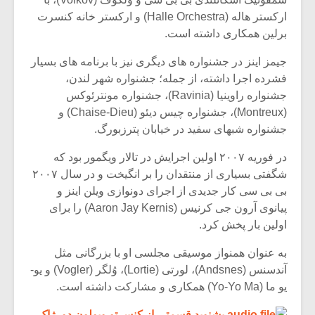
ارکستر هاله (Halle Orchestra) و ارکستر خانه کنسرت
برلین همکاری داشته است.
جیمز اینز در جشنواره های دیگری نیز با برنامه های بسیار
فشرده اجرا داشته، از جمله؛ جشنواره شهر لندن،
جشنواره راوینیا (Ravinia)، جشنواره مونترئوکس
(Montreux)، جشنواره چیس دیئو (Chaise-Dieu) و
جشنواره شبهای سفید در خیابان پترزبورگ.
در فوریه ۲۰۰۷ اولین اجرایش در تالار ویگمور بود که
شگفتی بسیاری از منتقدان را بر انگیخت و در سال ۲۰۰۷
بی بی سی کار جدیدی از اجرای دونوازی ویلن اینز و
پیانوی آرون جی کرنیس (Aaron Jay Kernis) را برای
اولین بار پخش کرد.
به عنوان همنواز موسیقی مجلسی او با بزرگانی مثل
آندسنس (Andsnes)، لورتی (Lortie)، وُلگر (Vogler) و یو-
یو ما (Yo-Yo Ma) همکاری و مشارکت داشته است.
بشنوید قسمتی از کنسرتو ویولون دورژاک