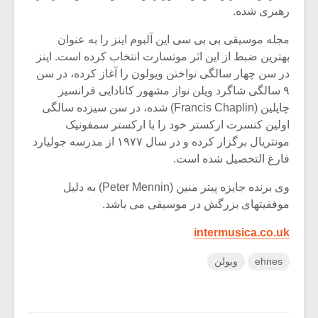
رهبری شده.
مجله موسیقی بی بی سی این آلبوم اینز را به عنوان
بهترین ضبط از این اثر موتسارت انتخاب کرده است. اینز
در سن چهار سالگی نواختن ویولون را آغاز کرده، در سن
۹ سالگی شاگرد ویلن نواز مشهور کانادایی فرانسیز
چاپلین (Francis Chaplin) شده، در سن سیزده سالگی
اولین کنسرت ارکستر خود را با ارکستر سمفونیک
مونتریال برگزار کرده و در سال ۱۹۷۷ از مدرسه جولیارد
فارغ التحصیل شده است.
وی برنده جایزه پیتر منین (Peter Mennin) به دلیل
موفقیتهای بزرگش در موسیقی می باشد.
intermusica.co.uk
ehnes
ویولن