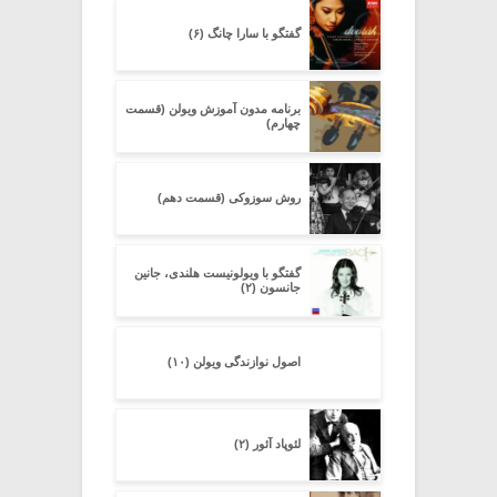
گفتگو با سارا چانگ (۶)
برنامه مدون آموزش ویولن (قسمت
چهارم)
روش سوزوکی (قسمت دهم)
گفتگو با ویولونیست هلندی، جانین
جانسون (۲)
اصول نوازندگی ویولن (۱۰)
لئوپاد آئور (۲)