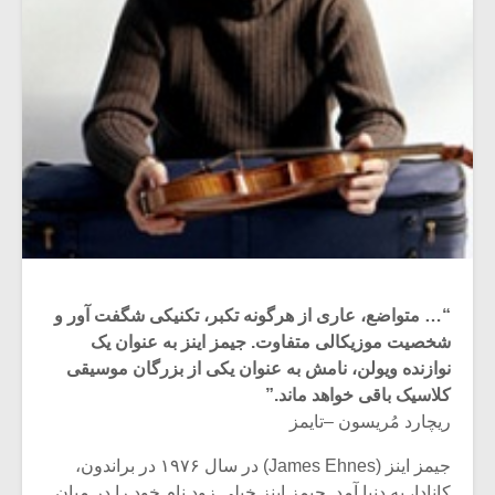
“… متواضع، عاری از هرگونه تکبر، تکنیکی شگفت آور و
شخصیت موزیکالی متفاوت. جیمز اینز به عنوان یک
نوازنده ویولن، نامش به عنوان یکی از بزرگان موسیقی
کلاسیک باقی خواهد ماند.”
ریچارد مُریسون –تایمز
جیمز اینز (James Ehnes) در سال ۱۹۷۶ در براندون،
کانادا، به دنیا آمد. جیمز اینز خیلی زود نام خود را در میان