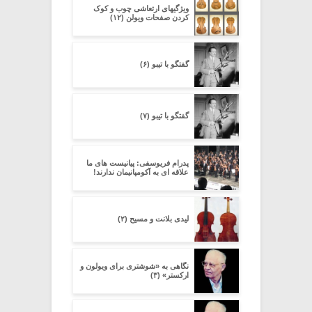
ویژگیهای ارتعاشی چوب و کوک
کردن صفحات ویولن (۱۲)
گفتگو با تیبو (۶)
گفتگو با تیبو (۷)
پدرام فریوسفی: پیانیست های ما
علاقه ای به آکومپانیمان ندارند!
لیدی بلانت و مسیح (۲)
نگاهی به «شوشتری برای ویولون و
ارکستر» (۳)