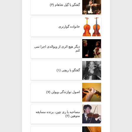
گفتگو با گیل شاهام (۳)
خانواده گوارنری
دیگر هیچ اثرى از ویوالدى اجرا نمى
کنم
گفتگو با ریچی (۱)
اصول نوازندگی ویولن (۷)
مصاحبه با ری چین، برنده مسابقه
منوهین (۲)