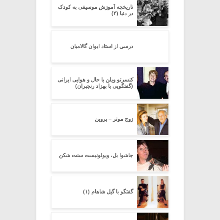
تاریخچه آموزش موسیقی به کودک
در دنیا (۴)
درسی از استاد ایوان گالامیان
کنسرتو ویلن با حال و هوایی ایرانی
(گفتگویی با بهزاد رنجبران)
زوج موتر – پروین
جاشوا بل، ویولونیست سنت شکن
گفتگو با گیل شاهام (۱)