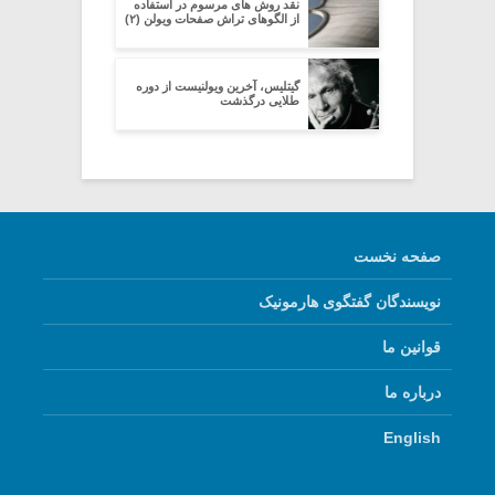
نقد روش های مرسوم در استفاده
از الگوهای تراش صفحات ویولن (۲)
گیتلیس، آخرین ویولنیست از دوره
طلایی درگذشت
صفحه نخست
نویسندگان گفتگوی هارمونیک
قوانین ما
درباره ما
English