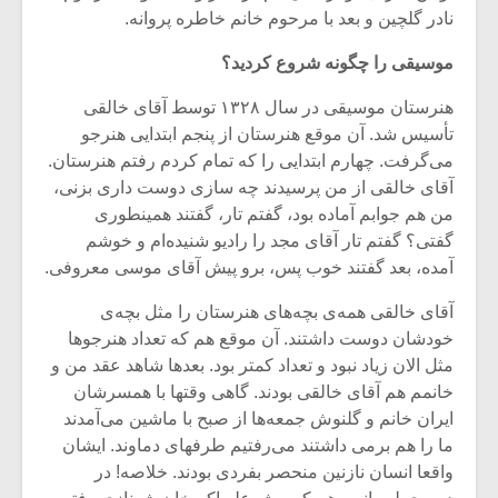
نادر گلچین و بعد با مرحوم خانم خاطره پروانه.
موسیقی را چگونه شروع کردید؟
هنرستان موسیقی در سال ۱۳۲۸ توسط آقای خالقی
تأسیس شد. آن موقع هنرستان از پنجم ابتدایی هنرجو
می‌گرفت. چهارم ابتدایی را که تمام کردم رفتم هنرستان.
آقای خالقی از من پرسیدند چه سازی دوست داری بزنی،
من هم جوابم آماده بود، گفتم تار، گفتند همینطوری
گفتی؟ گفتم تار آقای مجد را رادیو شنیده‌ام و خوشم
آمده، بعد گفتند خوب پس، برو پیش آقای موسی معروفی.
آقای خالقی همه‌ی بچه‌های هنرستان را مثل بچه‌ی
خودشان دوست داشتند. آن موقع هم که تعداد هنرجوها
میکلوش روژا
موریس ژار
مثل الان زیاد نبود و تعداد کمتر بود. بعدها شاهد عقد من و
خانمم هم آقای خالقی بودند. گاهی وقتها با همسرشان
ایران خانم و گلنوش جمعه‌ها از صبح با ماشین می‌آمدند
ما را هم برمی داشتند می‌رفتیم طرفهای دماوند. ایشان
یادداشتی بر موسیقی
دوره آموزش
واقعا انسان نازنین منحصر بفردی بودند. خلاصه! در
متن فیلم «متری
موسیقی بر