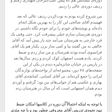
دوره‌ی لیسانس هم که پیش علی‌اکبرخان شهنازی رفتم و
شیش و نیم»
موسیقی فی
برگزار می 
ردیف دوره‌ی عالی را زدیم.
اگر نمی توانی
سکانسی به 
من شروع کرده بودم به نوت‌کردن ردیف عالی که بعد
مشهورترین باشی،
موسیقی فیلم 
فهمیدم آقای صالحی این کار را به بهترین شکل انجام
بدنام ترین باش
داده‌اند و نوشته‌های خودم را برای خودم نگاه داشتم. در
دوره‌ی هنرستان سازم خیلی پیشرفت کرد. حتی وقتی یک
فرد خارجی به هنرستان می‌آمد چند بار پیش آمد که آقای
خالقی به من گفتند بیا و کمی ساز بزن. یکبار هم یک آقای
فرانسوی آمده بودند هنرستان و من ساز زدم و ضبط
کردند. یادم هست اصفهان کوک کردم و زدم. سال‌ها بعد
در پاریس در خیابان شانزه‌لیزه دیدم در یکی از این
صفحه‌های ۷۸ دور، مجموعه‌ای از نواخته‌های نوازندگان
ایرانی را جمع کرده‌اند، نی آقای کسایی، کمانچه‌ی آقای
بهاری و عکسی هم از جوانی‌های من بود؛ گرفتم و آوردم
دیدم همان اصفهانی است که آن سال در هنرستان زده‌
بودم.
با توجه به اینکه احتمالاً آن دوره در کلاسها امکان ضبط
نبود نحوه‌ی تدریس‌ آقای معروفی چطور بود و با چه متدی