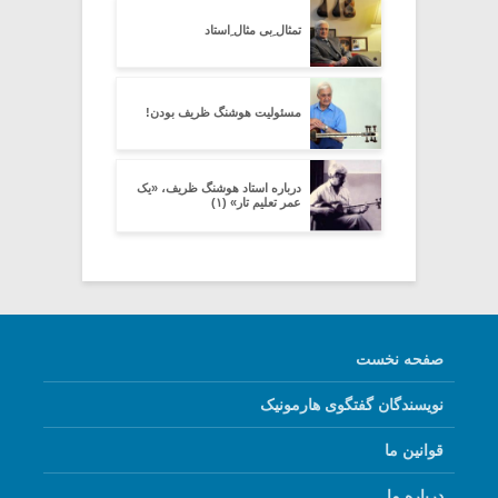
تمثال ِبی مثال ِاستاد
مسئولیت هوشنگ ظریف بودن!
درباره استاد هوشنگ ظریف، «یک
عمر تعلیم تار» (۱)
صفحه نخست
نویسندگان گفتگوی هارمونیک
قوانین ما
درباره ما