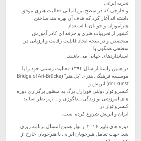
شیش و نیم»
موسیقی فی
تجربه ایرانی
برگزار می 
و خارجی که در سطح بین المللی فعالیت هنری موفق
داشته اند آغاز کرد که هدف آن بهره مند ساختن
اگر نمی توانی
سکانسی به 
هنرآموزان و جوانان با استعداد
مشهورترین باشی،
موسیقی فیلم 
بدنام ترین باش
کشور از تجربیات هنری و حرفه ای کادر آموزش
متخصص و در نتیجه ایجاد قابلیت رقابت و ارزیابی در
سطحی همگون با
استانداردهای جهانی می باشند.
در همین راستا از سال ۱۳۹۴ فعالیت رسمی خود را با
موسسه فرهنگی هنری “پل هنر” (Bridge of Art-Brücke
der kunst) اتریش و
کنسرواتوار دولتی فورارل برگ به منظور برگزاری دوره
های آموزشی نوازندگی، پداگوژی و… زیر نظر اساتید
کنسرواتوار در
ایران و اتریش شروع کرده است.
دوره های پاییز ۲۰۱۶ از بهار همین امسال برنامه ریزی
شد. جهت تعامل هنرجویان ایرانی با هنرجویان خارج از