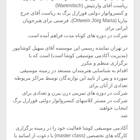
ریاست آقای وارنتیش (Warenitsch)
و کنسرواتوار دولتی فورارل برگ به ریاست آقای جرج
ماریا (Ortwein Jörg Maria)، فرصتی برای هنرجویان
ایرانی برای
شرکت در دوره های کوتاه مدت فراهم آمده است.
در تهران نماینده رسمی این موسسه آقای سهیل کوشانپور
(مدیریت آکادمی موسیقی کوشا است) است که با
برگزاری منظم و مکرر
اقدام به شناسایی هنرمندان مستعد در زمینه موسیقی
نمورده و پس از تایید این نوازندگان توسط مراکز مربوطه
تعدادی از آنان برای
شرکت در دوره های تمرینی درن بیرن و تعدادی برای
میکلوش روژا
موریس ژار
شرکت در مستر کلاسهای کنسرواتوار دولتی فورارل برگ
انتخاب خواهند
شد.
آکادمی موسیقی کوشا فعالیت خود را در زمینه برگزاری
یادداشتی بر موسیقی
دوره آموزش
متن فیلم «متری
موسیقی بر
کارگاه های تخصصی (master class) با دعوت از اساتید با