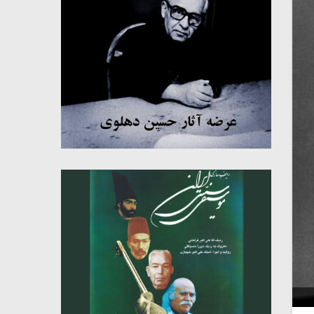
میکلوش روژا
موریس ژار