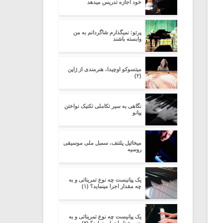
خود اجازه تدریس میدهد
پرتو: نمیگذارم شاگردانم به من
وابسته باشند
میتسوکو اوچیدا، هنرمندی از ژاپن
(۲)
نگاهی به سیر تکاملی تکنیک نواختن
پیانو
میخائیل پلتنف، سمبل ملی موسیقی
روسیه
یک پیانیست چه نوع تمریناتی و به
چه مقدار اجرا مینماید؟ (۱)
یک پیانیست چه نوع تمریناتی و به