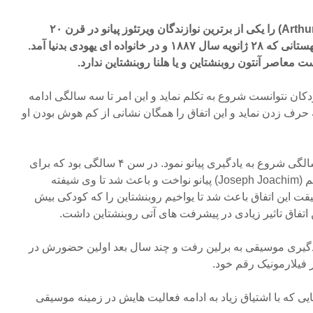
آرتور روبنشتاین (Arthur Rubinstein) را یکی از برترین نوازندگان ویرتئوز پیانو در قرن ۲۰
میشناسند. نوازنده آمریکایی – لهستانی که ۲۸ ژانویه سال ۱۸۸۷ و در خانواده ای یهودی بدنیا آمد.
ست معاصر آنتون روبنشتاین و یا هلنا روبنشتاین ندارد.
کان نتوانست شروع به تکلم نماید و این امر تا سه سالگی ادامه
حرف زدن نماید و این اتفاق را همگان نشانی از کم هوش بودن او
اما جالب است بدانید که از دو سالگی شروع به یادگیری پیانو نمود. در سن ۴ سالگی بود که برای
ویولونیست مشهور آلمانی یواخیم‌ (Joseph Joachim) پیانو نواخت و باعث شد تا وی شیفته
قت این اتفاق باعث شد تا یواخیم روبنشتاین را که کودکی بیش
ن اتفاق تاثیر زیادی در پیشرفت های آتی روبنشتاین داشت.
دگیری موسیقی به برلین رفت و چند سال بعد اولین حضورش در
 فیلارمونیک رقم خود.
س رفت جایی که با اشتیاق زیاد به ادامه فعالیت هایش در زمینه موسیقی