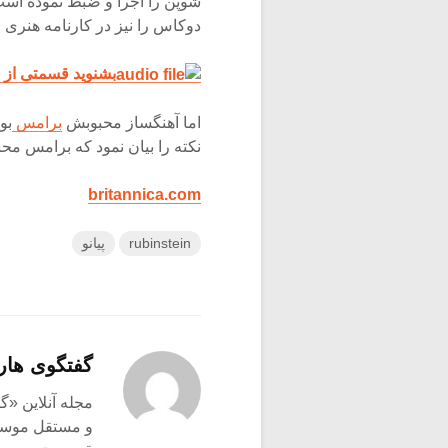
شوپن را اجرا و ضبط نموده است
دوکاس را نیز در کارنامه هنری خ
بشنوید قسمتی از نوکتورن شماره ۷
اما آهنگساز محبوبش
برامس
نکته را بیان نمود که برامس محب
britannica.com
rubinstein
پیانو
گفتگوی هار
و مستقل موسیق