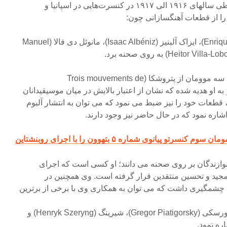
ویولون را همراهی می‌نمود. در طی سالهای ۱۹۱۶ الی ۱۹۱۷ در کنسرت‌هایی در اسپانیا و
را از قطعات آهنگسازانی چون:
انریکه گرانادوس (Enrique Granados)، ایزاک آلبنیز (Isaac Albéniz)، مانوئل دی فالا (Manuel
قطعه رودپوئما (Rudepoêma)، سه موومان از پتروشکا (Trois mouvements de
به او هدیه شده که نشان از اعتبار بالایش در میان موسیقیدانان
، قطعات خود را نیز ضبط می نمود که می توان به انتشار آلبوم
کنسرتو پیانوی شماره ۵ بتهوون را با اجرای روبنشتاین
 نوازندگان بر روی صحنه می دانند؛ او کسی است که اجرای
تمجید و تحسین منتقدین قرار گرفته است. وی همچنین در
چشمگیری داشت که می توان به همکاری وی با برخی از برترین
هایفتز (Jascha Heifetz)، پیاتیگورسکی (Gregor Piatigorsky)، شیرینگ (Henryk Szeryng) و