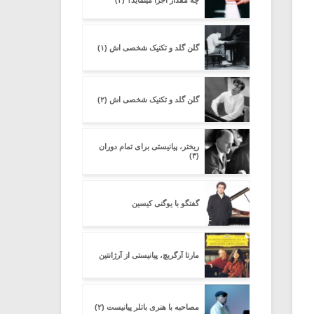
چه مقدار اجرا مینماید؟ (۲)
گلن گلد و تکنیک شخصی اش (۱)
گلن گلد و تکنیک شخصی اش (۲)
ریختر، پیانیستی برای تمام دوران
(۳)
گفتگو با یوگنی کیسین
مارتا آرگریچ، پیانیستی از آرژانتین
مصاحبه با هنری باتلر پیانیست (۲)