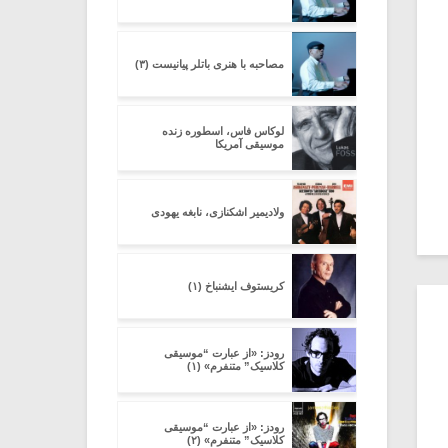
مصاحبه با هنری باتلر پیانیست (۳)
لوکاس فاس، اسطوره زنده
موسیقی آمریکا
ولادیمیر اشکنازی، نابغه یهودی
کریستوف ایشنباخ (۱)
رودز: «از عبارت “موسیقی
کلاسیک” متنفرم» (۱)
رودز: «از عبارت “موسیقی
کلاسیک” متنفرم» (۲)