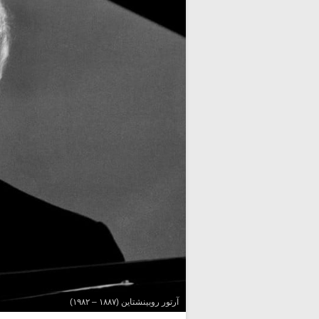
آرتور روبینشتاین (۱۸۸۷ – ۱۹۸۲)