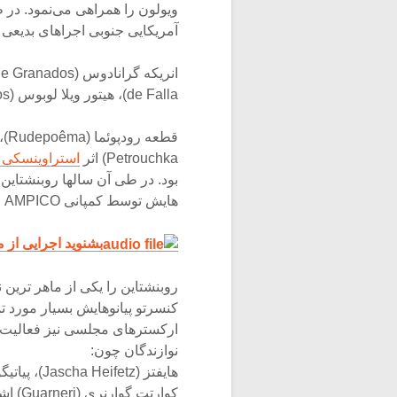
آمریکایی جنوبی اجراهای بدیعی 
de Falla)، هیتور ویلا لوبوس (Heitor Villa-Lobos) به روی صحنه برد.
Petrouchka) اثر
استراوینسکی
بود. در طی آن سالها روبنشتاین
هایش توسط کمپانی AMPICO اشاره نمود که در حال حاضر نیز وجود دارند.
بشنوید اجرایی از مومان سوم 
روبنشتاین را یکی از ماهر ترین
کنسرتو پیانوهایش بسیار مورد 
ارکسترهای مجلسی نیز فعالیت 
نوازندگان چون:
کوارتت گوارنری (Guarneri) اشاره نمود.