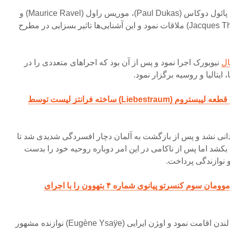
در پاریس با آهنگسازانی همچون پائول دوکاس (Paul Dukas)، موریس راول (Maurice Ravel) و
نوازنده ویولون ژاک تیبو (Jacques Thibaud) ملاقات نمود و این آشنایی‌ها تاثیر بسزایی در مطرح
ال
نیویورک اجرا نمود و پس از آن بود که اجراهای متعددی را در
یتالیا و روسیه برگزار نمود.
قطعه لیبستروم (
Liebestraum
) ساخته فرانتز لیست توسط
ندانی نشد و پس از بازگشت به آلمان دچار افسردگی شدیدی شد تا
بکشد اما پس از ناکامی در این امر دوباره روحیه خود را بدست
 و نوازندگی پرداخت.
بشنوید قسمتی از موومان سوم کنسرتو پیانوی شماره ۴ بتهوون را با اجرای
در خلال جنگ جهانی اول وی در لندن اقامت نمود و او‍ژن ایرایی (Eugène Ysaÿe) نوازنده مشهور