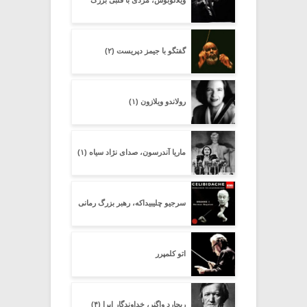
ویلالوبوس، مردی با قلبی بزرگ
گفتگو با جیمز دپریست (۲)
رولاندو ویلازون (۱)
ماریا آندرسون، صدای نژاد سیاه (۱)
سرجیو چلیبیداکه، رهبر بزرگ رمانی
اتو کلمپرر
ریچارد واگنر، خداوندگار اپرا (۴)