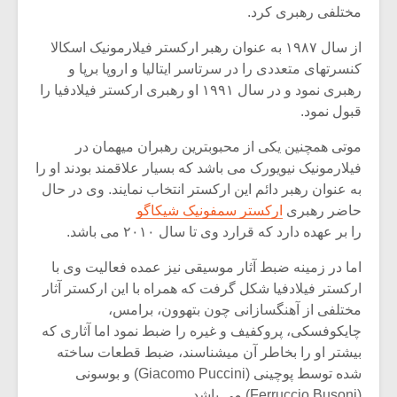
شیش و نیم»
موسیقی فی
مختلفی رهبری کرد.
برگزار می 
از سال ۱۹۸۷ به عنوان رهبر ارکستر فیلارمونیک اسکالا
اگر نمی توانی
سکانسی به 
کنسرتهای متعددی را در سرتاسر ایتالیا و اروپا برپا و
مشهورترین باشی،
موسیقی فیلم 
رهبری نمود و در سال ۱۹۹۱ او رهبری ارکستر فیلادفیا را
بدنام ترین باش
قبول نمود.
موتی همچنین یکی از محبوبترین رهبران میهمان در
فیلارمونیک نیویورک می باشد که بسیار علاقمند بودند او را
به عنوان رهبر دائم این ارکستر انتخاب نمایند. وی در حال
حاضر رهبری
ارکستر سمفونیک شیکاگو
را بر عهده دارد که قرارد وی تا سال ۲۰۱۰ می باشد.
اما در زمینه ضبط آثار موسیقی نیز عمده فعالیت وی با
ارکستر فیلادفیا شکل گرفت که همراه با این ارکستر آثار
مختلفی از آهنگسازانی چون بتهوون، برامس،
چایکوفسکی، پروکفیف و غیره را ضبط نمود اما آثاری که
بیشتر او را بخاطر آن میشناسند، ضبط قطعات ساخته
شده توسط پوچینی (Giacomo Puccini) و بوسونی
(Ferruccio Busoni) می باشد.