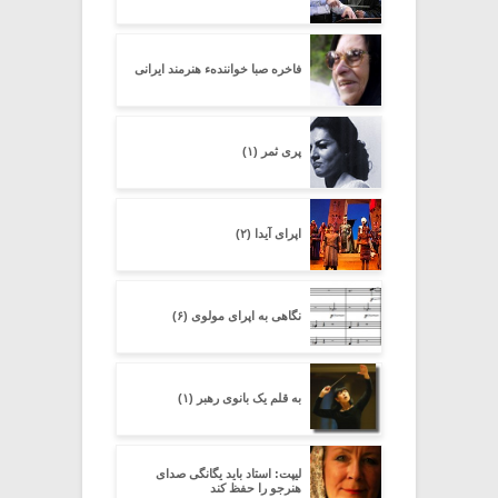
فاخره صبا خوانندهء هنرمند ایرانی
پری ثمر (۱)
اپرای آیدا (۲)
نگاهی به اپرای مولوی (۶)
به قلم یک بانوی رهبر (۱)
لیپت: استاد باید یگانگی صدای
هنرجو را حفظ کند