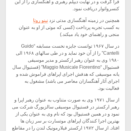
فرا گرفت و در نهایت دیپلم رهبری و آهنگسازی را از این
کنسرواتوار دریافت نمود.
همچنین در زمینه آهنگسازی مدتی نزد
نینو روتا
به کسب تجربه پرداخت (کسی که موتی از او به عنوان
منجی و راهنمای خود یاد میکند.)
در سال ۱۹۶۷ توانست جایزه نخست مسابقه “Guido
Cantelli” را از آن خود نماید و در طی سالهای ۱۹۶۸ الی
۱۹۸۰ وی به عنوان رهبر ارکستر و مدیر موسیقی
فستیوال “Maggio Musicale Fiorentino” (فستیوال سال
یانه موسیقی که هدفش اجرای اپراهای فراموش شده و
اجرای آثار آهنگسازان معاصر می باشد) مشغول به
فعالیت بود.
میکلوش روژا
موریس ژار
از سال ۱۹۷۱ وی به صورت متناوب به عنوان رهبر اپرا و
رهبر ارکستر در فستیوال موسیقی سالزبورگ شرکت می
نمود و در همین فستیوال بود که نام وی به عنوان یکی از
یادداشتی بر موسیقی
دوره آموزش
بهترین اجرا کنندگان اپراهای موتسارت بر سر زبان ها
متن فیلم «متری
موسیقی بر
افتاد. از سال ۱۹۷۲ ارکستر فیلارمونیک لندن را در مقاطع