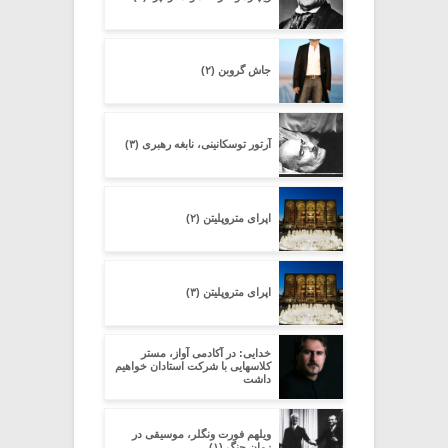
جاش گروبن (۲)
آرتور توسکانینی، نابغه رهبری (۳)
اپرای متروپلیتن (۲)
اپرای متروپلیتن (۳)
خدایی: در آکادمی آواز، مستر
کلاسهایی با شرکت استادان خواهیم
داشت
ویلهم فورت ونگلر، موسیقی در
زمان جنگ (۱)