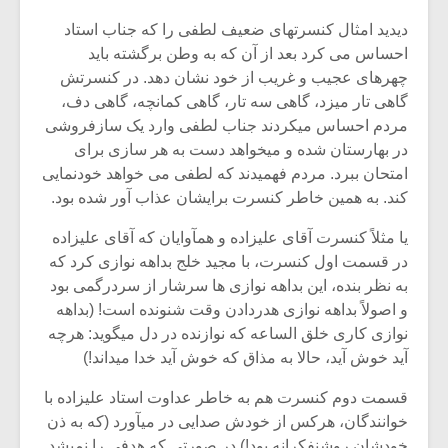
دیدید امثال کنسرت‏های ضعیف لطفی را که جناب استاد
احساس می‏ کرد بعد از آن که به وطن برگشته باید
چهره‏ای عجیب و غریب از خود نشان دهد. در کنسرتش
گاهی تار می‏زد، گاهی سه تار، گاهی کمانچه، گاهی دف،
مردم احساس می‏کردند جناب لطفی وارد یک سازفروشی
در بهارستان شده و می‏خواهد دست به هر سازی برای
امتحان ببرد. مردم فهمیدند که لطفی می‏ خواهد خودنمایی
کند. به همین خاطر کنسرت برایشان عذاب‏ آور شده بود.
یا مثلاً کنسرت آقای علیزاده و هم‏آوایان که آقای علیزاده
در قسمت اول کنسرت، با مجید خلج بداهه نوازی کرد که
به نظر بنده، این بداهه نوازی ها سرشار از سردرگمی بود
و اصولاً بداهه ‏نوازی هدردادن وقت شنونده است! (بداهه
میکلوش روژا
موریس ژار
نوازی کاری خلق ‏الساعه که نوازنده در دل می‏گوید: هرچه
آید خوش آید، حالا به مذاق که خوش آید خدا می‏داند!)
قسمت دوم کنسرت هم به خاطر عداوت استاد علیزاده با
یادداشتی بر موسیقی
دوره آموزش
خوانندگان، هرکس از خودش صدایی در می‏آورد (که به ذن
متن فیلم «متری
موسیقی بر
خودشان روشنفکرانه بود!) در صورتی که هدفی را نمی‏شد