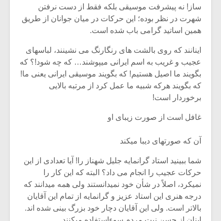
ساز! نه پیشرفت موسیقی بلکه فقط از دست نرفتن
شهرت در نظر بوده؛ این حرکات در میان جوانان از طریق
همین اساتید گرامی باب شده است.
اینانند که روی بالشت‏ های رنگارنگ می‏ نشینند، لباس‏های
عجیب و غریب به اسم ایرانی می‏پوشند… که چه شود!؟ که
بگویند ما اصیل هستیم! که بگویند موسیقی ایرانی یعنی ما!
که بگویند هرکه شبیه ما عمل کرد از مرتبه بالایی
برخوردار است!
غافل است از صورت زیبای او
آن که صورت‏های دیبا می‏کند
شما ببینید استاد گرانمایه جلیل شهناز را! آیا تعدادی از این
حرکات عجیب را انجام می ‏داد؟ البته که این کار را
نمی‏کرد، اصلاً در شأن خود نمی‏دانستند ولی همه می‏دانند که
درجه هنری این استاد عزیز و گرانمایه از تمام این آقایان
بالاتر است. ولی این آقایان دچار خود بزرگ‏ بینی شده‏ اند.
اینان از حسن‏ نیت مردم سوءاستفاده می‏کنند.