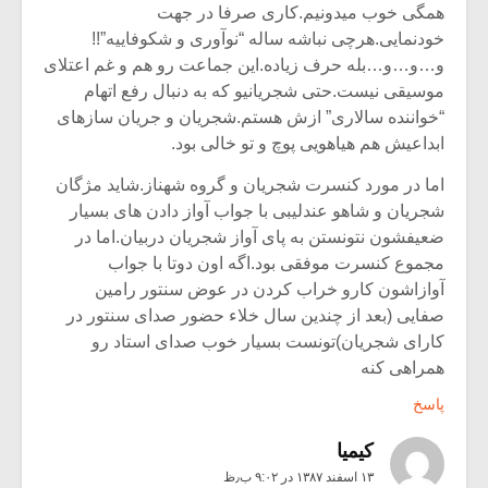
همگی خوب میدونیم.کاری صرفا در جهت
خودنمایی.هرچی نباشه ساله “نوآوری و شکوفاییه”!!
و…و…و…بله حرف زیاده.این جماعت رو هم و غم اعتلای
موسیقی نیست.حتی شجریانیو که به دنبال رفع اتهام
“خواننده سالاری” ازش هستم.شجریان و جریان سازهای
ابداعیش هم هیاهویی پوچ و تو خالی بود.
اما در مورد کنسرت شجریان و گروه شهناز.شاید مژگان
شجریان و شاهو عندلیبی با جواب آواز دادن های بسیار
ضعیفشون نتونستن به پای آواز شجریان دربیان.اما در
مجموع کنسرت موفقی بود.اگه اون دوتا با جواب
آوازاشون کارو خراب کردن در عوض سنتور رامین
صفایی (بعد از چندین سال خلاء حضور صدای سنتور در
کارای شجریان)تونست بسیار خوب صدای استاد رو
همراهی کنه
پاسخ
کیمیا
۱۳ اسفند ۱۳۸۷ در ۹:۰۲ ب٫ظ