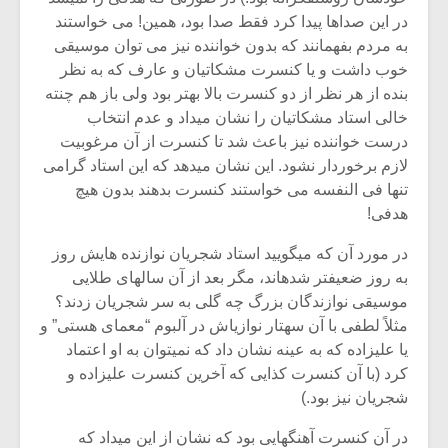
شیش و نیم»
موسیقی فی
در این صداها پیدا کرد فقط صدا بود، همین! می خواستند
برگزار می 
به مردم بفهمانند که بدون خواننده نیز می توان موسیقی
اگر نمی توانی
سکانسی به 
خوب داشت و یا کنسرت مشکاتیان و عارف که به نظر
مشهورترین باشی،
موسیقی فیلم 
بنده از هر نظر از دو کنسرت بالا بهتر بود ولی باز هم چنته
بدنام ترین باش
خالی استاد مشکاتیان را نشان می‏داد و عدم انتخاب
درست خواننده نیز باعث شد تا کنسرت از آن مرغوبیت
لازم برخوردار نشود. این نشان می‏دهد که این استاد گرامی
تنها فی‏ النفسه می‏ خواستند کنسرت بدهند بدون هیچ
هدفی!
در مورد آن که می‏گویید استاد شجریان نوازنده‏ هایش روز
به روز ضعیف‏تر شده‏اند، مگر بعد از آن سال‏های طلایی
موسیقی نوازندگان بزرگ چه گلی به سر شجریان زدند؟
مثلاً لطفی با آن سه‏تار نوازی‏اش در آلبوم “معمای هستی” و
یا علیزاده که به عینه نشان داد که نمی‏توان به او اعتماد
کرد (با آن کنسرت کذایی که آخرین کنسرت علیزاده و
شجریان نیز بود.)
در آن کنسرت آهنگ‏هایی بود که نشان از این می‏داد که