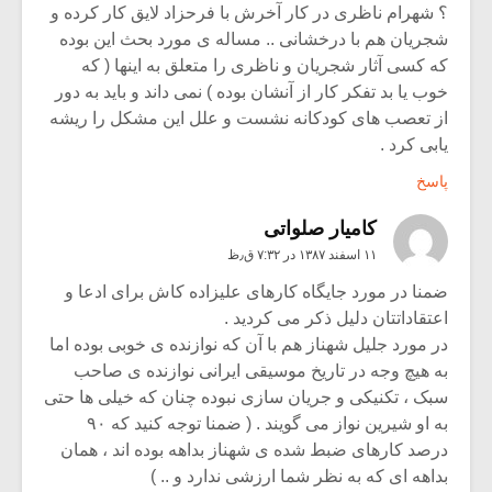
؟ شهرام ناظری در کار آخرش با فرحزاد لایق کار کرده و
شجریان هم با درخشانی .. مساله ی مورد بحث این بوده
که کسی آثار شجریان و ناظری را متعلق به اینها ( که
خوب یا بد تفکر کار از آنشان بوده ) نمی داند و باید به دور
از تعصب های کودکانه نشست و علل این مشکل را ریشه
یابی کرد .
پاسخ
کامیار صلواتی
۱۱ اسفند ۱۳۸۷ در ۷:۳۲ ق٫ظ
ضمنا در مورد جایگاه کارهای علیزاده کاش برای ادعا و
اعتقاداتتان دلیل ذکر می کردید .
در مورد جلیل شهناز هم با آن که نوازنده ی خوبی بوده اما
به هیچ وجه در تاریخ موسیقی ایرانی نوازنده ی صاحب
سبک ، تکنیکی و جریان سازی نبوده چنان که خیلی ها حتی
به او شیرین نواز می گویند . ( ضمنا توجه کنید که ۹۰
درصد کارهای ضبط شده ی شهناز بداهه بوده اند ، همان
بداهه ای که به نظر شما ارزشی ندارد و .. )