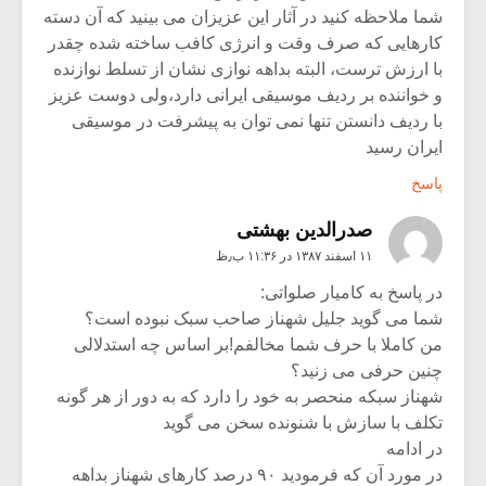
شما ملاحظه کنید در آثار این عزیزان می بینید که آن دسته
کارهایی که صرف وقت و انرژی کافب ساخته شده چقدر
با ارزش ترست، البته بداهه نوازی نشان از تسلط نوازنده
و خواننده بر ردیف موسیقی ایرانی دارد،ولی دوست عزیز
با ردیف دانستن تنها نمی توان به پیشرفت در موسیقی
ایران رسید
پاسخ
صدرالدین بهشتی
۱۱ اسفند ۱۳۸۷ در ۱۱:۳۶ ب٫ظ
در پاسخ به کامیار صلواتی:
شما می گوید جلیل شهناز صاحب سبک نبوده است؟
من کاملا با حرف شما مخالفم!بر اساس چه استدلالی
چنین حرفی می زنید؟
شهناز سبکه منحصر به خود را دارد که به دور از هر گونه
تکلف با سازش با شنونده سخن می گوید
در ادامه
در مورد آن که فرمودید ۹۰ درصد کارهای شهناز بداهه