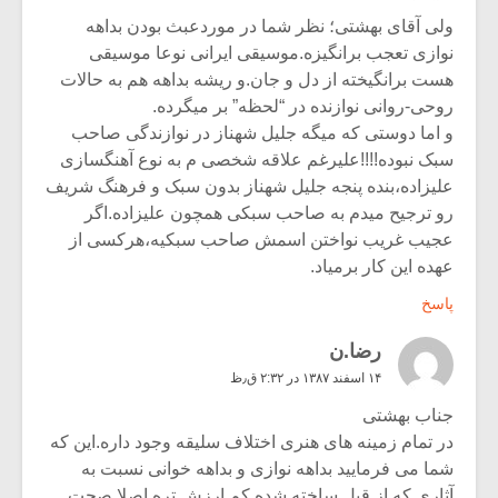
ولی آقای بهشتی؛ نظر شما در موردعبث بودن بداهه
نوازی تعجب برانگیزه.موسیقی ایرانی نوعا موسیقی
هست برانگیخته از دل و جان.و ریشه بداهه هم به حالات
روحی-روانی نوازنده در “لحظه” بر میگرده.
و اما دوستی که میگه جلیل شهناز در نوازندگی صاحب
سبک نبوده!!!!علیرغم علاقه شخصی م به نوع آهنگسازی
علیزاده،بنده پنجه جلیل شهناز بدون سبک و فرهنگ شریف
رو ترجیح میدم به صاحب سبکی همچون علیزاده.اگر
عجیب غریب نواختن اسمش صاحب سبکیه،هرکسی از
عهده این کار برمیاد.
پاسخ
رضا.ن
۱۴ اسفند ۱۳۸۷ در ۲:۳۲ ق٫ظ
جناب بهشتی
در تمام زمینه های هنری اختلاف سلیقه وجود داره.این که
شما می فرمایید بداهه نوازی و بداهه خوانی نسبت به
آثاری که از قبل ساخته شده کم ارزش تره اصلا صحت