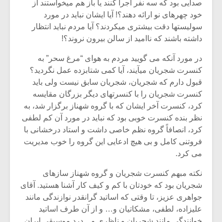
صدایی بود که سه نفر اجرا کنند یا باز هم می‏خواستند از
خود چهره‏ای نو ارائه دهند؟! آیا ایشان نباید در مورد
سولیست‏ها دقت بیشتری می‏کردند؟ آیا مردم نباید انتظار
داشته باشند که ناامید از سالن بیرون نروند؟!
در مورد آن‏که می‏ گویید مردم به هوای “مرغ سحر” به
کنسرت شجریان می‏آیند، آیا کمی شتاب‏زده عمل نگردید؟
قبول دارم که شجریان، شجریان سابق نیست ولی باید
کنسرت شجریان را با کنسرت‏های دیگر بزرگان مقایسه
کرد، کنسرت آخر ایشان که با گروه شهناز برگزار شد، به
نظر بنده کنسرت خوبی بود که نباید در مورد آن کم ‏لطفی
کرد، انصافاً گروه نظم خاصی داشت و استاد درخشانی با
فروتنی کامل و بی‏ هیچ ادعایی این گروه را خوب مدیریت
می ‏کرد.
نکته مبهم کنسرت شجریان و گروه شهناز سازهای
شجریان بود که خودتان با کم و کیف کار آشنا هستید. آقای
جواهری عزیز، تا وقتی که اساتید گرانقدر نوازندگی مانند
علیزاده، لطفی، مشکاتیان و… و از آن طرف اساتید
خوانندگی مانند شجریان و ناظری و…درد موسیقی ایران