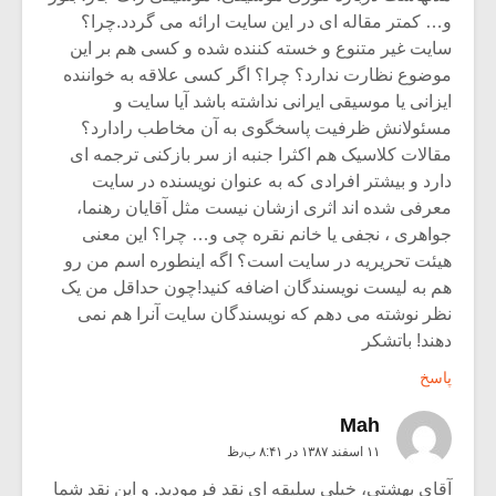
و… کمتر مقاله ای در این سایت ارائه می گردد.چرا؟
سایت غیر متنوع و خسته کننده شده و کسی هم بر این
موضوع نظارت ندارد؟ چرا؟ اگر کسی علاقه به خواننده
ایزانی یا موسیقی ایرانی نداشته باشد آیا سایت و
مسئولانش ظرفیت پاسخگوی به آن مخاطب رادارد؟
مقالات کلاسیک هم اکثرا جنبه از سر بازکنی ترجمه ای
دارد و بیشتر افرادی که به عنوان نویسنده در سایت
معرفی شده اند اثری ازشان نیست مثل آقایان رهنما،
جواهری ، نجفی یا خانم نقره چی و… چرا؟ این معنی
هیئت تحریریه در سایت است؟ اگه اینطوره اسم من رو
هم به لیست نویسندگان اضافه کنید!چون حداقل من یک
نظر نوشته می دهم که نویسندگان سایت آنرا هم نمی
دهند! باتشکر
پاسخ
Mah
۱۱ اسفند ۱۳۸۷ در ۸:۴۱ ب٫ظ
آقای بهشتی، خیلی سلیقه ای نقد فرمودید. و این نقد شما