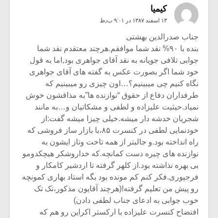
کیمیا
۱۳ اسفند ۱۳۸۷ در ۹:۰۱ ب٫ظ
جناب صدرالدین بهشتی
بنده با ۹۰% نقد شما موافقم.هرچند معتقدم نقد شما
جوابی تلافی جویانه به نقد آقای جواهری بود,اما به قول
خود شما اگر بصورت عکس به گفته های آقای جواهری
نگاه کنیم چی میبینیم؟…اون چیزی رو میبینیم که
طرفداران دفاع از حقوق “نوازنده ها”به مذاقشون خوش
نمیاد.حیثیت علیزاده و لطفی و مشکاتیان و…به مانند
شجریان خدشه دار میشه.خیلی چیزا میشه گفت:از
خودنمایی لطفی در کنسرت ۸۵،با بازار ساز فروشی که
راه انداخته بود.و جالبتر از همه تاخت وتاز ایشون به
نوازنده های چیره دست کمانچه.که خداروشکر هیچکدومو
بی بهره نذاشته بود.از کلهر گرفته تا اردشیر کامکار و
فرجپوری.فکر کنم کم مونده بود بگه استاد بهاری کمونچه
رو پیش من تعلیم گرفته!(هرچند آقایون مذکور،تک تک
خوب جوابی به ادعای جناب لطفی دادن)
افتضاح کنسرت علیزاده با ارکستر اکراین رو هم که