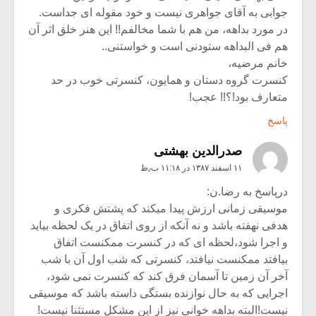
جوابی به آقای جواهری نیست و خود مقوله ای جداست.
در مورد بداهه، من هم با شما مخالفم!! این هنر خلق اثر آن
هم فی البداهه ستودنی است و خواستنی..
خانم مرضیه،
کنسرت گروه دستان و همایون، کنسرتی خوب در حد
متعارف بود!؟!! عجب!
پاسخ
صدرالدین بهشتی
۱۱ اسفند ۱۳۸۷ در ۱۱:۱۸ ب٫ظ
درپاسخ به رضا.ن:
موسیقی زمانی ارزش پیدا میکند که پشتش فکری و
هدفی نهفته باشد و نه آنکه از روی اتفاق در یک لحظه بیاید
و اجرا شود،لحظه ای که در کنسرت ممکنست اتفاق
بیافتد ممکنست نیافتد، کنسرتی که شب اول آن با شب
آخر آن زمین تا آسمان فرق کند که کنسرت نمی شود،
اجرایی که به حال نوازنده بستگی داسته باشد که موسیقی
نیست!البته بداهه خوانی نیز از این مشکل مستثنا نیست!