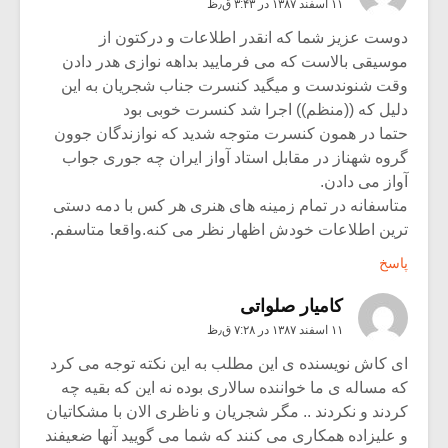
۱۱ اسفند ۱۳۸۷ در ۳:۴۳ ق٫ظ
دوست عزیز شما که انقدر اطلاعات و درکتون از
موسیقی بالاست که می فرمایید بداهه نوازی هدر دادن
وقت شنوندست و میگید کنسرت جناب شجریان به این
دلیل که ((منظم)) اجرا شد کنسرت خوبی بود
حتما در همون کنسرت متوجه شدید که نوازندگان جوون
گروه شهناز در مقابل استاد آواز ایران چه جوری جواب
آواز می دادن.
متاسفانه در تمام زمینه های هنری هر کس با دمه دستی
ترین اطلاعات خودش اظهار نظر می کنه.واقعا متاسفم.
پاسخ
کامیار صلواتی
۱۱ اسفند ۱۳۸۷ در ۷:۲۸ ق٫ظ
ای کاش نویسنده ی این مطلب به این نکته توجه می کرد
که مساله ی ما خواننده سالاری بوده نه این که بقیه چه
کردند و نکردند .. مگر شجریان و ناظری الان با مشکاتیان
و علیزاده همکاری می کنند که شما می گویید آنها ضعیفند