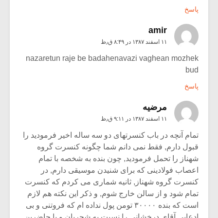
پاسخ
amir
۱۱ اسفند ۱۳۸۷ در ۸:۴۹ ق٫ظ
nazaretun raje be badahenavazi vaghean mozhek
bud
پاسخ
مرضیه
۱۱ اسفند ۱۳۸۷ در ۹:۱۱ ق٫ظ
تمام آنچه در باب کنسرتهای دو سه ساله اخیر فرمودید را
قبول دارم, فقط نمی دانم شما چگونه کنسرت گروه
شهناز را تحمل فرمودید, چون بنده به شخصه با تمام
اعصاب فولادینی که برای شنیدن موسیقی دارم, در
کنسرت گروه شهناز, ثانیه شماری می کردم که کنسرت
تمام شود و از سالن خارج شوم, و ذکر این نکته هم لازم
است که بنده ۳۰۰۰۰ تومن پول نداده ام که فروتنی و بی
ادعایی آقای درخشانی را نسبت به شجریان و یا حاضرین