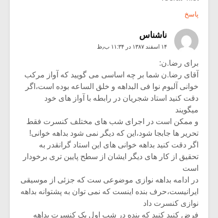
پاسخ
ناشناس
۱۴ اسفند ۱۳۸۷ در ۱۱:۳۴ ب٫ظ
برای رضا.ن:
آقای رضا.ن شما بر چه اساسی می گویید که آواز مرکب
خوانی آلبوم نوا فی البداهه و خلق الساعه بوده است،اگر
دقت کنید استاد شجریان در رابطه با آواز های خود
میگویند
و ممکن است در اجرای شب های مختلف کنسرت فقط
تحریر ها جابجا شود،این که دیگر نمی شود بداهه خوانی!
اگر دقت کنید بداهه خوانی های این استاد گرانقدر به
تحقیق از کار های دیگر ایشان از سطح پایین تری برخودار
است
در ادامه بداهه نوازی موضوعی ست که جزئی از موسیقی
ایرانیست،حرف بنده اینست که نمی توان به پشتوانه بداهه
نوازی کنسرت داد
فرض کنید کنید که بنده در شب اول یک کنسرت بداهه