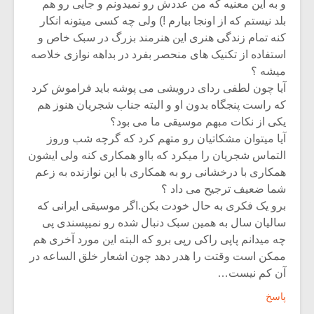
و به این معنیه که من عددش رو نمیدونم و جایی رو هم
بلد نیستم که از اونجا بیارم !) ولی چه کسی میتونه انکار
کنه تمام زندگی هنری این هنرمند بزرگ در سبک خاص و
استفاده از تکنیک های منحصر بفرد در بداهه نوازی خلاصه
میشه ؟
آیا چون لطفی ردای درویشی می پوشه باید فراموش کرد
که راست پنجگاه بدون او و البته جناب شجریان هنوز هم
یکی از نکات مبهم موسیقی ما می بود؟
آیا میتوان مشکاتیان رو متهم کرد که گرچه شب وروز
التماس شجریان را میکرد که بااو همکاری کنه ولی ایشون
همکاری با درخشانی رو به همکاری با این نوازنده به زعم
شما ضعیف ترجیح می داد ؟
برو یک فکری به حال خودت بکن.اگر موسیقی ایرانی که
سالیان سال به همین سبک دنبال شده رو نمیپسندی پی
چه میدانم پاپی راکی رپی برو که البته این مورد آخری هم
ممکن است وقتت را هدر دهد چون اشعار خلق الساعه در
آن کم نیست…
پاسخ