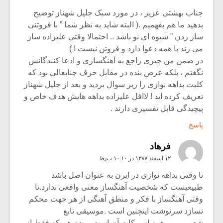
جناب بهشتی عزیز ، در مورد سبک جلیل شهناز توضیح
بدهید ما هم بفهمیم .( البته شاید به نظر شما ” با فروتنی
ساز زدن ” شیوه ای نو باشد .. احتمالا وقتی علیزاده ساز
می زند با همه دعوا دارد و فروتن نیست ! )
در ضمن من چیزی راجع به آهنگسازی و ادعا کنندگانش
نگغتم ، بلکه عرض بنده در مقابل حرف جنابعالی بود که
کلیت بداهه نوازی را زیر سوال بردید و بعد از جلیل شهناز
تعریف کرده اید ! لااقل علیزاده بداهه هایش هدف خاص و
پیچیدگی قابل تفسیری دارند .
پاسخ
فرهاد
۱۲ اسفند ۱۳۸۷ در ۱۰:۱۰ ب٫ظ
تا وقتی بداهه نوازی در ایرن به عنوان اصل باشد
طبیعیست که شخصیت آهنگساز معنی واقعی ندارد.تا
وقتی آهنگساز با فکر و منطق آهنگی از هر جهت محکم
نسازد سرنوشت اینچنین است .موسیقی تابع
شعرو……..همه از برکات آن است.مردم هم که فقط از