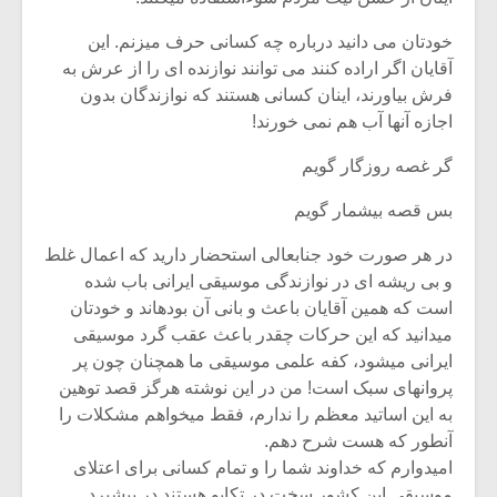
خودتان می‏ دانید درباره چه کسانی حرف می‏زنم. این
آقایان اگر اراده کنند می ‏توانند نوازنده‏ ای را از عرش به
فرش بیاورند، اینان کسانی هستند که نوازندگان بدون
اجازه آنها آب هم نمی خورند!
گر غصه روزگار گویم‏
بس قصه بی‏شمار گویم‏
در هر صورت خود جنابعالی استحضار دارید که اعمال غلط
و بی ‏ریشه‏ ای در نوازندگی موسیقی ایرانی باب شده
است که همین آقایان باعث و بانی آن بوده‏اند و خودتان
می‏دانید که این حرکات چقدر باعث عقب ‏گرد موسیقی
ایرانی می‏شود، کفه علمی موسیقی ما همچنان چون پر
پروانه‏ای سبک است! من در این نوشته هرگز قصد توهین
به این اساتید معظم را ندارم، فقط می‏خواهم مشکلات را
آن‏طور که هست شرح دهم.
امیدوارم که خداوند شما را و تمام کسانی برای اعتلای
موسیقی این کشور سخت در تکاپو هستند در پیشبرد