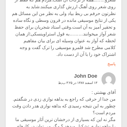
روی شعر روی آهنگ ارزش گذاری میکنند.شاید به
نظرتون حرفم بی ربط بیاد ولی به نظر من این مسائل هم
یکی از نتایج موسیقی مانده در قرون وسطی و نگاه ساده
و تحقیر آمیز به آن است.وقتی استاد شجریان برای حفظ
شعر آواز میخوانند………به قول استراوینسکی:از همان
لحظه که آواز به عنوان وسیله ای برای بیان مفاهیم
کلامی مطرح شد قلمرو موسیقی را ترک گفت و وجه
اشتراک خود را با آن از دست داد.
پاسخ
John Doe
۱۳ اسفند ۱۳۸۷ در ۳:۲۵ ب٫ظ
آقای بهشتی :
من جدا از حرفی که راجع به بداهه نوازی زدی در شگفتم.
چطور به این نتیجه رسیدی که بداهه نوازی هدر دادن وقت
مردم است؟
مگر نه این که بسیاری از درخشان ترین آثار موسیقی ما
را بداهه نوازی تشکیل میدهد ؟ مگر می توان در کارهای