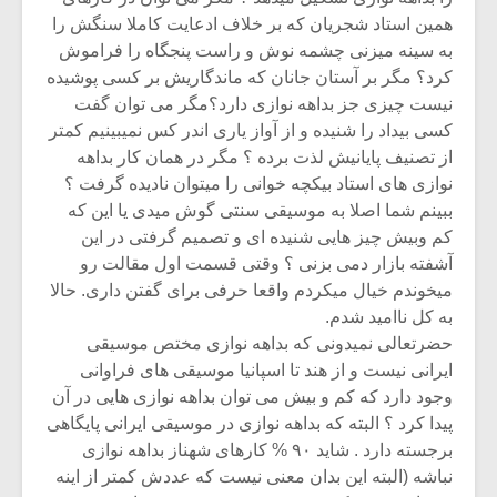
همین استاد شجریان که بر خلاف ادعایت کاملا سنگش را
به سینه میزنی چشمه نوش و راست پنجگاه را فراموش
کرد؟ مگر بر آستان جانان که ماندگاریش بر کسی پوشیده
نیست چیزی جز بداهه نوازی دارد؟مگر می توان گفت
کسی بیداد را شنیده و از آواز یاری اندر کس نمیبینیم کمتر
از تصنیف پایانیش لذت برده ؟ مگر در همان کار بداهه
نوازی های استاد بیکچه خوانی را میتوان نادیده گرفت ؟
ببینم شما اصلا به موسیقی سنتی گوش میدی یا این که
کم وبیش چیز هایی شنیده ای و تصمیم گرفتی در این
آشفته بازار دمی بزنی ؟ وقتی قسمت اول مقالت رو
میخوندم خیال میکردم واقعا حرفی برای گفتن داری. حالا
به کل ناامید شدم.
حضرتعالی نمیدونی که بداهه نوازی مختص موسیقی
ایرانی نیست و از هند تا اسپانیا موسیقی های فراوانی
وجود دارد که کم و بیش می توان بداهه نوازی هایی در آن
پیدا کرد ؟ البته که بداهه نوازی در موسیقی ایرانی پایگاهی
برجسته دارد . شاید ۹۰ % کارهای شهناز بداهه نوازی
نباشه (البته این بدان معنی نیست که عددش کمتر از اینه