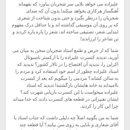
علیزاده می‏ خواهد بلایی سر شجریان بیاورد که بفهماند
آهنگساز هرکاری بخواهد می‏کند! بدون آن که صدای
شجریان را درنظر بگیرد و حتی بدون شناخت از شعری
که بر روی آن موسیقی گذاشته اند و یا حداقل درک مفهوم
ابتدایی شعر، تصنیفی ساخته اند، شعر را پاره پاره کردند و
تن شاعر را لرزاندند!
شما که از حرص و طمع استاد شجریان سخن به میان می‏
آورید، ندیدید کنسرت علیزاده را با ارکستر ناسیونال
اکراین را، ندیدید آن افتضاح را در تالار کشور؟ ندیدید که
استاد علیزاده چطور از اسم خود استفاده کرد و مردم را
به سالن کشاند؟ مردمی را می‏گویم که بعد از کنسرت
ناامیدانه به خانه‏ هایشان بازگشتند! ندیدید که استاد
علیزاده می‏خواست با این کنسرت بازیابی شهرت کند؟
ایشان تغییراتی در قطعه‏ های کنسرت دادند که خدا می‏داند
چرا این کار را کردند.
شما به من بگویید اصلاً چه دلیلی داشت که جناب استاد با
آقای شعاری و بابایی به روی سن بیایند؟ آیا قطعه چند