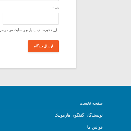
نام
*
ذخیره نام، ایمیل و وبسایت من در مر
صفحه نخست
نویسندگان گفتگوی هارمونیک
قوانین ما