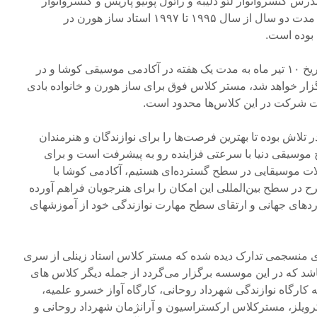
رس کنسرواتوار لئو دلیبه و رائول پونیو پاریس و کنسرواتوار
مونت روژ می باشد؛ همچنین به مدت دو سال از سال ۱۹۹۵ تا ۱۹۹۷ استاد ساز هورن در
بوده است.
کارگاه نوازندگی نادر زینلی از تاریخ ۱۰ تیر ماه به مدت یک هفته در آکادمی موسیقی کوشا و در
 خواهد شد، مستر کلاس فوق برای ساز هورن و خانواده بادی
ت شرکت در این کلاس‌ها محدود است.
تلاش بوده تا بهترین فرصت‌ها را برای نوازندگان و هنرمندان
 موسیقی دنیا با سرعتی فزاینده رو به پیشرفت است و برای
لات موسیقایی در سطح گسترده‌ای هستیم، آکادمی کوشا با
رح در سطح بین‌المللی این امکان را برای هنرجویان فراهم آورده
اردهای جهانی و ارتقای سطح مهارت نوازندگی خود از آموزشهای
ای منسجمی تدارک دیده شده که مستر کلاس استاد زینلی از سری
 که در این موسسه برگزار می‌گردد از جمله دیگر کلاس های
کارگاه نوازندگی شهرداد روحانی، کارگاه آواز خسرو علمیه،
ویلز، مسترکلاس ارکستراسیون و آرانژمان شهرداد روحانی و