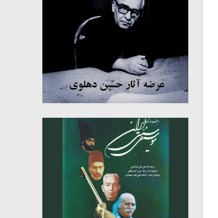
میکلوش روژا
موریس ژار