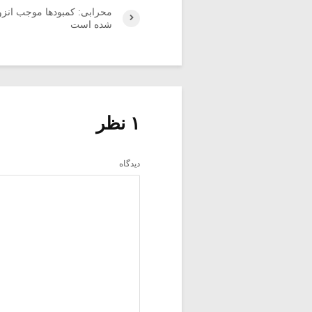
محرابی: کمبودها موجب انزو
شده است
۱ نظر
دیدگاه