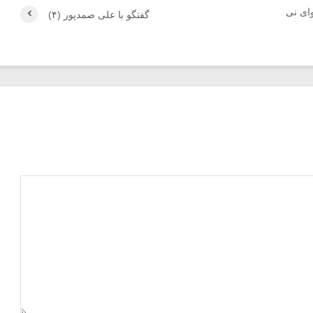
ای نی
گفتگو با علی صمدپور (۴)