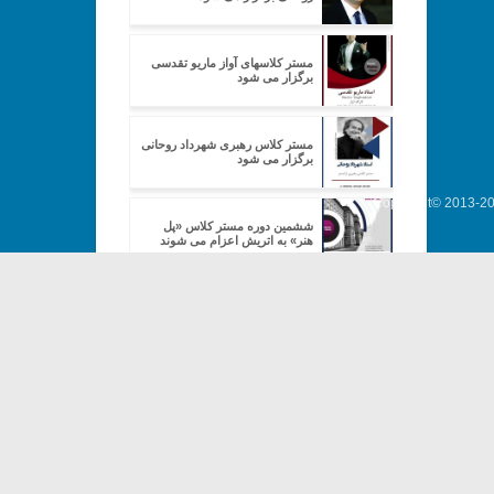
مستر کلاسهای آواز ماریو تقدسی
برگزار می شود
مستر کلاس رهبری شهرداد روحانی
برگزار می شود
Copyright© 2013-202
ششمین دوره مستر کلاس «پل
هنر» به اتریش اعزام می شوند
«داستان وست ساید» با همراهی
نوازندگان ایرانی اجرا شد
جلسه معارفه پروژه «پل هنر»
برگزار می شود
درباره استادان مستر کلاس فوریه
۲۰۱۷ موسسه پل هنر