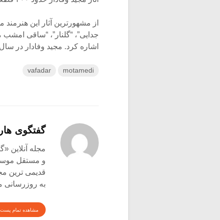
از مشهورترین آثار این هنرمند می
جدایی”، “گلنار”، “ساقی امشب ما 
اشاره کرد. مجید وفادار در سال ‪ ۱۳۵۷‬درگذشت
vafadar
motamedi
گفتگوی هار
و مستقل موسیق
قدیمی ترین م
به روزرسانی م
مشاهده تمام پست 