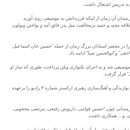
 به تدریس اشتغال داشت.
مندان آن زمان از اینکه فرزندانش به موسیقی روی آورند
قه مجید و حمید برمخالفت میل پدر فائق آمد و نواختن ویولون
 را در محضر استادان بزرگ زمان از جمله “حسین خان اسماعیل
قی” و”ابوالحسن صبا” ادامه داد.
 موسیقی شد و به اجرای تکنوازی ویلن پرداخت، طوری که ساز او
” قرار گرفت.
این هنرمند تا سال ‪ ۱۳۳۹‬درعین نوازندگی و آهنگ‌سازی رهبری ارکستر شماره ‪ ۳‬رادیو را برعهده
رمندانی چون “حسین قوامی، داریوش رفیعی، مرتضی محجوبی،
ی، و… همکاری داشت.