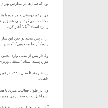
بود که سال‌ها در مدارس تهران
وی برغم دوستی و مراوده با هنر
مخالفت می‌کرد، ولی عشق و علا
را نزد استاد “آلک” آغاز کرد.
از آن پس مجید نواختن این ساز
زاده”، “رضا محجوبی”، “حسین یاح
وفادار پس از مدتی وارد انجمن
مورد پسند استاد “علینقی وزیری
داشت.
وی در طول فعالیت هنری با هن
اسماعیل نواب صفا، رهی معیر
آثار مجید وفادار حدود ‪ ۴۰۰‬قطعه است که بخشی از آن را برای فیلم و تئاتر ساخته است.