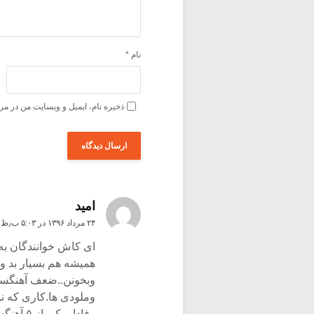
نام
*
ذخیره نام، ایمیل و وبسایت من در مر
امید
۲۴ مرداد ۱۳۹۶ در ۵:۰۳ ب٫ظ
ای کاش خوانندگان به 
همیشه هم بسیار بد ون
وبخونن..ضعف آهنگسا
وملودی ها.کاری که ن
وفادار 