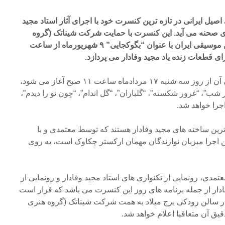
یل ایرانی در تازه ترین کنسرت خود با اجرای آثار استاد مجید
روی صحنه می آید. این کنسرت با حمایت شرکت شیناتک (گروه
هنری موزاوی) و همراهی انجمن موسیقی ایران با عنوان “بگوکجایی” ۹ شهریورماه از ساعت
در این کنسرت که بلیت فروشی آن از روز سه شنبه ۱۷ مردادماه ساعت ۱۱ صبح آغاز می شود،
ب”، “غرور شکسته”، “گلباران”، “گل اندام”، “چون تو را دیدم”،
را خواهد شد.
ترین ساخته های مجید وفادار هستند که توسط معتمدی و با
ن اجرا میزبان نوازندگان مهمان ارکستر چکاوک است، به روی
عتمدی، رونمایی از تکنوازی های استاد مجید وفادار و رونمایی از
فادار از جمله برنامه های روز این کنسرت می باشد که قرار است
ر سالن رودکی برج میلاد به همت شرکت شیناتک (گروه هنری
یق آن متعاقبا اعلام خواهد شد.