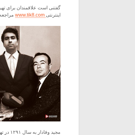
اینترنتی
www.tik8.com
مراجعه ن
مجید ‪‬