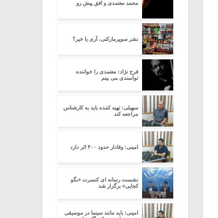
محمد معتمدی و افق پیش رو
نشر سوپرمارکتی، آری یا خیر؟
فرج نژاد: معتمدی را خواننده
توانمندی می بینم
سهیلی: تهیه کننده باید به کارشناس
مراجعه کند
امینی: وفادار حدود ۴۰۰ اثر دارد
نشست رسانه ای کنسرت «بگو
کجایی» برگزار شد
امینی: باید مانند سینما در موسیقی