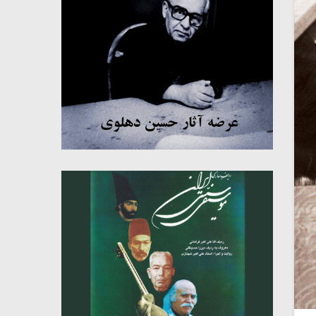
میکلوش روژا
موریس ژار