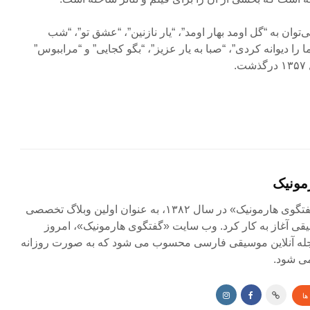
‌توان به “گل اومد بهار اومد”، “یار نازنین”، “عشق تو”، “شب
را دیوانه کردی”، “صبا به یار عزیز”، “بگو کجایی” و “مراببوس”
.
مونیک
مجله آنلاین «گفتگوی هارمونیک» در سال ۱۳۸۲، به عنوان اولین وبلاگ تخصصی
ی آغاز به کار کرد. وب سایت «گفتگوی هارمونیک»، امروز
جله آنلاین موسیقی فارسی محسوب می شود که به صورت روزانه
ی شود.
ها