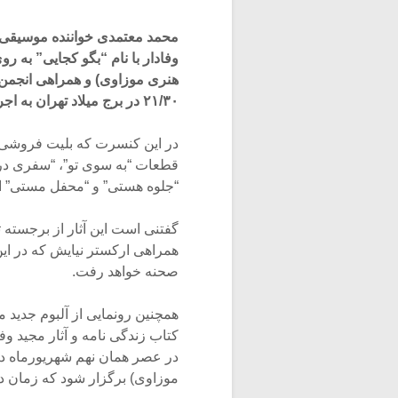
محمد معتمدی خواننده موسیقی اص
وفادار با نام “بگو کجایی” به 
۲۱/۳۰ در برج میلاد تهران به اجرای قطعات زنده یاد مجید وفادار می پردازد.
قطعات “به سوی تو”، “سفری در ش
“جلوه هستی” و “محفل مستی” اج
گفتنی است این آثار از برجسته 
همراهی ارکستر نیایش که در ای
صحنه خواهد رفت.
همچنین رونمایی از آلبوم جدید م
کتاب زندگی نامه و آثار مجید و
در عصر همان نهم شهریورماه د
موزاوی) برگزار شود که زمان دق