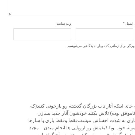
ایمیل
*
وب‌ سایت
ورگر برای زمانی که دوباره دیدگاهی می‌نویسم.
جای اینکه آثار ناب بزرگان گذشته رو بازخونی کنند(که
اموفق بوده) تلاش بکنند خودشون آثار جدید بسازن
زی به شدت احساس میشه..فقط وفقط بازی با سازها
مونه خوب وبا کیفیتش رو اروپایی ها انجام میدن…مجید
یکی از ۵ آهنگساز بزرگ تاریخ موسیقی کشور هست.وآهنگهای این