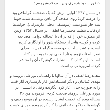
حضور سعید هرمزی و یوسف فروتن رسید.
در ســال ۱۳۴۷ اولین اثرش که یک صفحــه گرامافن بود
را عرضه کرد؛ روی صفحه گرامافن نوشــته شده: «نهنا
پنبه جار نشومبه»، (موسیقی محلی مازندرانی)، خواننده:
اردکانی، تنظیم محمدرضا لطفی. در ســال ۱۳۵۳ اولین
اثر مکتوب خود را که در آن با عبدالله دوامی مصاحبه
کرده و گوشه هایی از دستگاه شور را آوانگاری کرده
است، منتشر ساخت. دو صفحه گرامافون با صدای
نصرالله ناصح پور و تار لطفی نیز ضمیمه این کتاب
اســت. این کتاب که انتشارات گوتنبرگ آن را منتشر
کرده، امروزه نایاب است.
محمدرضا لطفی در آن سالها با راهنمایی نورعلی برومند و
میکلوش روژا
موریس ژار
مهدی کمالیان و دیگر اســتادانش کار بازســازی آثار قدما
را به صورت جدی آغاز کرد. نگارنده وقتی با ایشــان در
مورد نورعلی برومند صحبت کردم، فرمودند من ۲۶
ســاله بودم که خدمت ایشان رسیدم در آن موقع ردیف و
یادداشتی بر موسیقی
دوره آموزش
گوشه ها و رنگها و تصانیف را کار کرده بودم و برای کسب
متن فیلم «متری
موسیقی بر