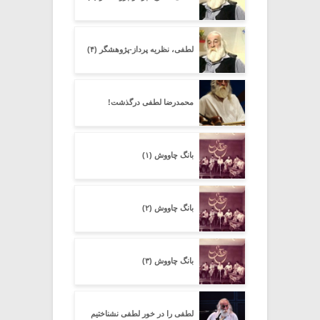
لطفی، نظریه پرداز-پژوهشگر (۴)
محمدرضا لطفی درگذشت!
بانگ چاووش (۱)
بانگ چاووش (۲)
بانگ چاووش (۳)
لطفی را در خور لطفی نشناختیم