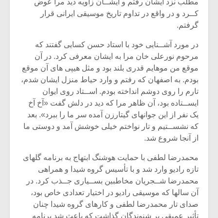
شیش و نیم»
موسیقی فی
مطلب نزد ایشان رفتم و ایشــان زاویه دید مرا عوض
برگزار می 
کــرد و در واقع در تداوم تاریخ موسیقی ایرانی قرار
گرفتم.
اگر نمی توانی
سکانسی به 
مشهورترین باشی،
موسیقی فیلم 
در مورد آشــنایی خود با استاد حسن کسایی گفتند که
بدنام ترین باش
مرحوم نورعلی خان مرا به ایشان معرفی کرد. در آن
موقع من موهایم قدری بلند بود و مثل هیپی های آن موقع
بودم. به اصفهان که رفتم و وارد حیاط منزل ایشان شدم،
تارم را روی دوشم انداخته بودم. اســتاد روی ایوان
ایســتاده بود، آن ظاهر مرا که دید در دلش گفت «آخ آخ
یک نفر از این جوانهای گیتارزن آمده سر ما را ببرد». بعد
که نشســتیم و تار نواختم خیلی خوشش آمد و دوستی ما
از آنجا شروع شد.
محمدرضا لطفی با حمایت هوشنگ ابتهاج به برنامه گلهای
تازه رادیو وارد شد و با تأسیس گروه شیدا و همراهی
محمدرضا شــجریان مخاطبین بســیاری جــذب کرد. در
آن سالها که موسیقی رادیو در اختیار تعدادی خاص بود،
صدای تار محمدرضا لطفی و کارهای گروه شیدا چنان
تأثیر عمیقی بر شنوندگان گذاشت که باعث شد برنامه