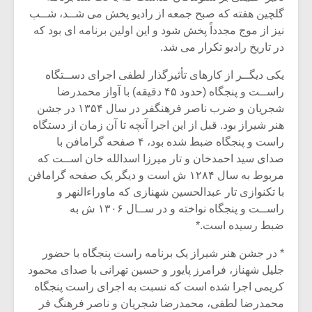
گلچین هفته که صبح جمعه از رادیو پخش می شــد، شــب
نیز از موج مجدداً پخش شود و این اولین برنامه ای بود که
در تاریخ رادیو تکرار می شد.
یکی دیگــر از کارهای تأثیرگذار لطفی اجرای دســتگاه
راســت و پنجگاه (حدود ۴۵ دقیقه) با آواز محمدرضا
شجریان و ضرب ناصر فرهنگفر در سال ۱۳۵۴ در جشن
هنر شیراز بود. قبل از این اجرا آنچه تا آن زمان از دستگاه
راست و پنجگاه ضبط شده بود، ۴ صفحه گرامافن با
صدای سید احمدخان و تار میرزا اسدالله خان اســت که
مربوط به سال ۱۲۸۴ ش است و دیگر یک صفحه گرامافن
با تکنوازی تار عبدالحسین شهنازی که ماوراءالنهر و
راســت و پنجگاه نواخته و در ســال ۱۳۰۶ ش به
ضبط رسیده است.*
* در جشن هنر شیراز یک برنامه راست پنجگاه با حضور
جلیل شهناز، فرامرز پایور و حسین تهرانی با صدای محمود
کریمی اجرا شده است که نسبت به اجرای راست پنجگاه
محمدرضا لطفی، محمدرضا شجریان و ناصر فرهنگ فر