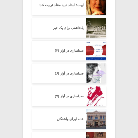
لیپت: استاد نباید مقلد تربیت کند!
یادداشتی برای یک خبر
صداسازی در آواز (۳)
صداسازی در آواز (۶)
صداسازی در آواز (۷)
خانه اپرای واشنگتن