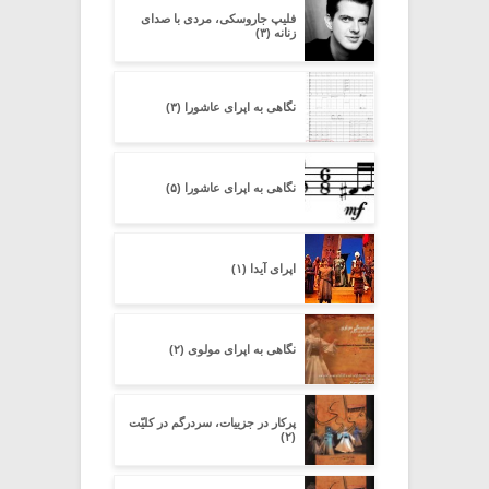
فلیپ جاروسکی، مردی با صدای
زنانه (۳)
نگاهی به اپرای عاشورا (۳)
نگاهی به اپرای عاشورا (۵)
اپرای آیدا (۱)
نگاهی به اپرای مولوی (۲)
پرکار در جزییات، سردرگم در کلیّت
(۲)