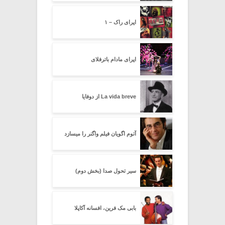
اپرای راک – ۱
اپرای مادام باترفلای
La vida breve از دوفایا
آتوم اگویان فیلم واگنر را میسازد
سیر تحول صدا (بخش دوم)
بابی مک فرین، افسانه آکاپلا