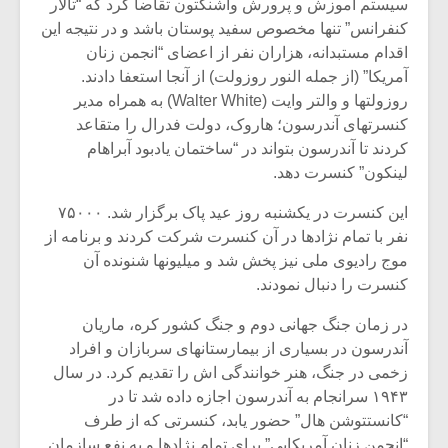
سیستم آموزش و پرورش واشنگتون تقاضا کرد که “تالار
کنفرانس” تنها مخصوص سفید پوستان باشد و در نتیجه این
اقدام مستبدانه، هزاران نفر از اعضای “انجمن زنان
آمریکا” (از جمله النور روزولت) از آنجا استعفا دادند.
روزولتها و والتر وایت (Walter White) به همراه مدیر
کنسرتهای آندرسون؛ هاروک، دولت فدرال را متقاعد
کردند تا آندرسون بتواند در “ساختمان یادبود آبراهام
لینکون” کنسرت دهد.
این کنسرت در یکشنبه روز عید پاک برگزار شد. ۷۵۰۰۰
نفر با تمام نژادها در آن کنسرت شرکت کردند و برنامه از
موج رادیوی ملی نیز پخش شد و میلیونها شنونده آن
کنسرت را دنبال نمودند.
میکلوش روژا
موریس ژار
در زمان جنگ جهانی دوم و جنگ کشور کره، ماریان
آندرسون در بسیاری از بیمارستانهای سربازان و افراد
زخمی در جنگ، هنر خوانندگی اش را تقدیم کرد. در سال
۱۹۴۳ سرانجام به آندرسون اجازه داده شد تا در
یادداشتی بر موسیقی
دوره آموزش
“کانستتوشن هال” حضور یابد، کنسرتی که از طرف
متن فیلم «متری
موسیقی بر
“انجمن زنان آمریکایی” برای تمام نژادها و به نفع سازمان