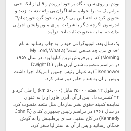
بودم بر روی سن، ناگاه بر خود لرزیدم و قبل از آنکه حتی
بتوانم یک نت را بخوانم تماشاگران بی وقفه دست زدند و
تشویق کردند، احساس می کردم به خود گره خورده ام!”
آندرسون اگرچه دیگر با شرکت اپرای متورپولیشن اجرایی
نداشت، اما به عضویت ثابت آنجا درآمد.
یک سال بعد، اتوبیوگرافی خود را به چاپ رسانید به نام
“خدای من، چه صبحی است” (My Lord, What a
Morning) که از پرفروش ترین کتابها بود. در سال ۱۹۵۷
در مراسم منصوب شدن آیزن هاور (Dwight D.
Eisenhower) به عنوان رئیس جمهور آمریکا، اجرا داشت
و پس از آن به هند و خاور دور سفر کرد.
در طول ۱۲ هفته ۳۵۰۰۰ مایل (۵۶,۰۰۰ km) را طی کرد و
۲۴ کنسرت داد! پس از آن، آیزن هاور او را به عنوان
نماینده کمیته حقوق بشر سازمان ملل متحد منصوب کرد.
در سال ۱۹۶۱ در مراسم رئیس جمهوری کندی (John F.
Kennedy) در کاخ سفید، صدای پرطنینش را به گوش
همگان رسانید و پس از آن به استرالیا سفر کرد.