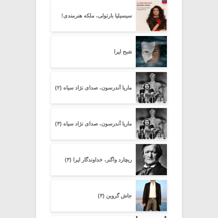
سیسیلیا بارتولی، ملکه هنرمندی!
شبح اپرا
ماریا آندرسون، صدای نژاد سیاه (۲)
ماریا آندرسون، صدای نژاد سیاه (۳)
ریچارد واگنر، خداوندگار اپرا (۳)
جاش گروبن (۳)