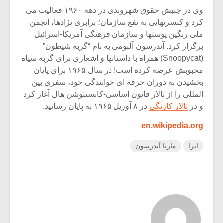
وی در جنبش حقوق شهروندی در دهه ۱۹۶۰ فعالیت می
کرد و کنسرتهایی به نفع سازمان؛ برابری نژادها، انجمن
ملی رنگین پوستها و سازمان فرهنگی آمریکا-اسرائیل
برگزار کرد. آندرسون آلبومی به نام “گربه شیطون”
(Snoopycat) همراه با داستانها و اشعاری برای گربه سیاه
محبوبش عرضه کرده است! در سال ۱۹۶۵ برای پایان
بخشیدن به دوران حرفه ای خوانندگی خود، سفری بین
المللی را از تالار قانون اساسی-کانستتوشن هال آغاز کرد
و در
تالار کارنگی
در ۸ آوریل ۱۹۶۵ به پایان رسانید.
en.wikipedia.org
اپرا
ماریا آندرسون