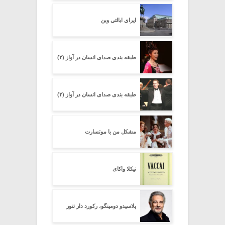
اپرای ایالتی وین
طبقه بندی صدای انسان در آواز (۲)
طبقه بندی صدای انسان در آواز (۳)
مشکل من با موتسارت
نیکلا واکای
پلاسیدو دومینگو، رکورد دار تنور