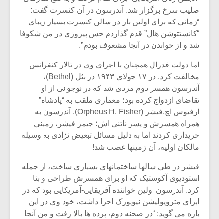
شیش و نیم»
موسیقی فی
صلیب سرخ برگزار شد. آندرسون در آن کنسرت گفت:
برگزار می 
“زمانی که برای اولین بار در سالن کنسرت بسیار زیبای
اگر نمی توانی
سکانسی به 
“کانستتوشن هال” قدم گذاردم حس پیروزی در من شکوفا
مشهورترین باشی،
موسیقی فیلم 
شد و از خواندن در آنجا مشعوف بودم”.
بدنام ترین باش
اما دولت فدرال همچنان با اجرای وی در تالار کنفرانس
مخالفت کرد. در ۱۷ جولای ۱۹۴۳ در بثل (Bethel)،
آندرسون همسر دوم مردی شد که در نوجوانی از او
تقاضای ازدواج کرده بود؛ معماری ملقب به “پادشاه”
ارفیوس اچ.فیشر (Orpheus H. Fisher). آندرسون به
همراه همسرش و پسر ناتنی اش؛ جیمز فیشر، زمینی
خریداری کردند اما به دلیل مسائل تبعیض نژادی به وسیله
مالکان اولیه، آن زمینها غصب شد!
فیشر در طی سالها ساختمانهای بسیاری ساخت، از جمله
استودیوی آکوستیک که او برای همسرش طراحی و بنا
کرد. آندرسون اولین خواننده آفریقایی-آمریکایی بود که در
اپرای متروپولیشن نیویورک اجرا داشت، خود وی در این
باره می گوید: “در صحنه دوم، پرده ها بالا رفت و من آنجا