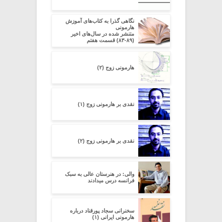
نگاهی گذرا به کتاب‌های آموزش
هارمونی
متنشر شده در سال‌های اخیر
(۸۹-۸۳) قسمت هفتم
هارمونی زوج (۲)
نقدی بر هارمونی زوج (۱)
نقدی بر هارمونی زوج (۲)
والی: در هنرستان عالی به سبک
فرانسه درس میدادند
سخنرانی سجاد پورقناد درباره
هارمونی ایرانی (۱)