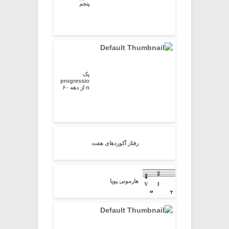
پنجم
یک
progressio
n از دهه ۶۰
رفتار آکوردهای هفت
هارمونی پویا