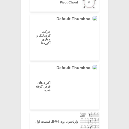
Pivot Chord
حرکت
کروماتیک و
موازی
آکوردها
آکورد های
قرض گرفته
شده
واریاسون روی ii-V-I، قسمت اول