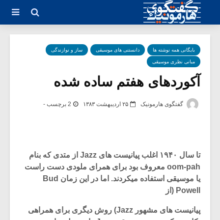
بایگانی همه نوشته ها
دانستنی های موسیقی
ساز و نوازندگی
مبانی نظری موسیقی
آکوردهای هفتم ساده شده
گفتگوی هارمونیک
۲۵ اردیبهشت ۱۳۸۳
2 برچسب -
تا سال ۱۹۴۰ اغلب پیانیست های Jazz از متدی که بنام
oom-pah معروف بود برای همرای ملودی دست راست
یا موسیقی استفاده میکردند. اما در این زمان Bud
Powell (از
پیانیست های مشهور Jazz) روش دیگری برای همراهی