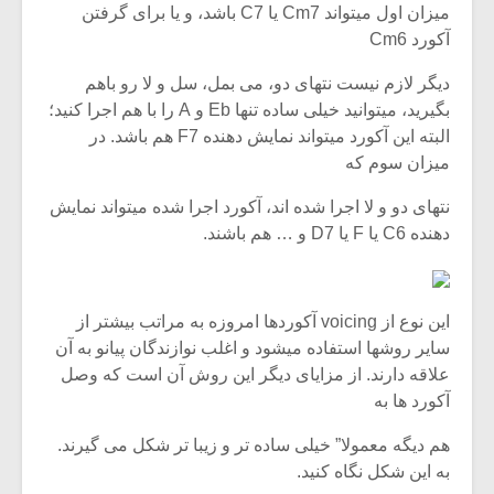
میزان اول میتواند Cm7 یا C7 باشد، و یا برای گرفتن
آکورد Cm6
دیگر لازم نیست نتهای دو، می بمل، سل و لا رو باهم
بگیرید، میتوانید خیلی ساده تنها Eb و A را با هم اجرا کنید؛
البته این آکورد میتواند نمایش دهنده F7 هم باشد. در
میزان سوم که
نتهای دو و لا اجرا شده اند، آکورد اجرا شده میتواند نمایش
دهنده C6 یا F یا D7 و … هم باشند.
این نوع از voicing آکوردها امروزه به مراتب بیشتر از
میکلوش روژا
موریس ژار
سایر روشها استفاده میشود و اغلب نوازندگان پیانو به آن
علاقه دارند. از مزایای دیگر این روش آن است که وصل
آکورد ها به
هم دیگه معمولا” خیلی ساده تر و زیبا تر شکل می گیرند.
یادداشتی بر موسیقی
دوره آموزش
به این شکل نگاه کنید.
متن فیلم «متری
موسیقی بر