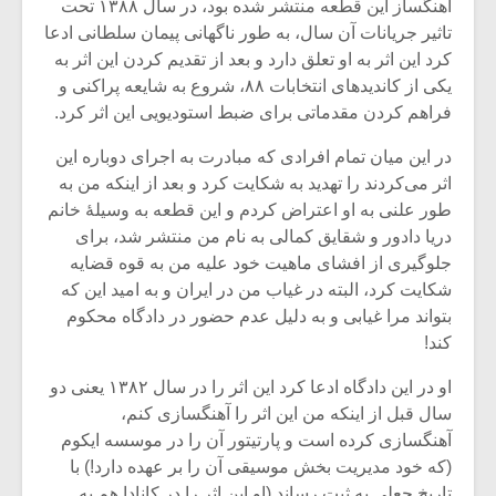
آهنگساز این قطعه منتشر شده بود، در سال ۱۳۸۸ تحت
تاثیر جریانات آن سال، به طور ناگهانی پیمان سلطانی ادعا
کرد این اثر به او تعلق دارد و بعد از تقدیم کردن این اثر به
یکی از کاندیدهای انتخابات ۸۸، شروع به شایعه پراکنی و
فراهم کردن مقدماتی برای ضبط استودیویی این اثر کرد.
در این میان تمام افرادی که مبادرت به اجرای دوباره این
اثر می‌کردند را تهدید به شکایت کرد و بعد از اینکه من به
طور علنی به او اعتراض کردم و این قطعه به وسیلۀ خانم
دریا دادور و شقایق کمالی به نام من منتشر شد، برای
جلوگیری از افشای ماهیت خود علیه من به قوه قضایه
شکایت کرد، البته در غیاب من در ایران و به امید این که
بتواند مرا غیابی و به دلیل عدم حضور در دادگاه محکوم
کند!
او در این دادگاه ادعا کرد این اثر را در سال ۱۳۸۲ یعنی دو
سال قبل از اینکه من این اثر را آهنگسازی کنم،
آهنگسازی کرده است و پارتیتور آن را در موسسه ایکوم
(که خود مدیریت بخش موسیقی آن را بر عهده دارد!) با
تاریخ جعلی به ثبت رساند.(او این اثر را در کانادا هم به