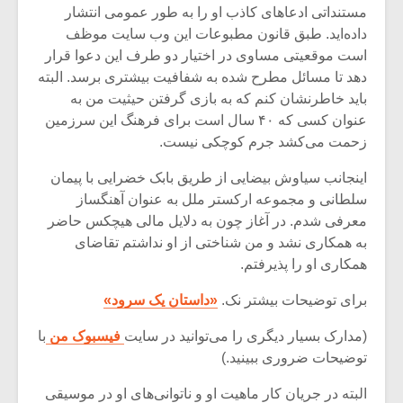
شیش و نیم»
موسیقی فی
مستنداتی ادعاهای کاذب او را به طور عمومی انتشار
برگزار می 
داده‌اید. طبق قانون مطبوعات این وب سایت موظف
است موقعیتی مساوی در اختیار دو طرف این دعوا قرار
اگر نمی توانی
سکانسی به 
مشهورترین باشی،
موسیقی فیلم 
دهد تا مسائل مطرح شده به شفافیت بیشتری برسد. البته
بدنام ترین باش
باید خاطرنشان کنم که به بازی گرفتن حیثیت من به
عنوان کسی که ۴۰ سال است برای فرهنگ این سرزمین
زحمت می‌کشد جرم کوچکی نیست.
اینجانب سیاوش بیضایی از طریق بابک خضرایی با پیمان
سلطانی و مجموعه ارکستر ملل به عنوان آهنگساز
معرفی شدم. در آغاز چون به دلایل مالی هیچکس حاضر
به همکاری نشد و من شناختی از او نداشتم تقاضای
همکاری او را پذیرفتم.
برای توضیحات بیشتر نک.
«داستان یک سرود»
(مدارک بسیار دیگری را می‌توانید در سایت
فیسبوک من
با
توضیحات ضروری ببینید.)
البته در جریان کار ماهیت او و ناتوانی‌های او در موسیقی