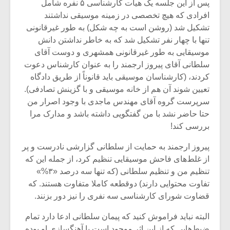
پس از این جلسه یک هیات کارشناسی ۵ نفره شامل
افرادی که هیچ تخصصی در زمینه موسیقی نداشتند
تشکیل شد (روشن است به چه شکل) به طور غیرقانونی
تنها با چهار نفر تشکیل شد که به خاطر نداشتن دانش
موسیقایی به طور غیرقانونی همشهری و دوست آقای
سلطانی آقای پیروز ارجمند را به عنوان کارشناس دعوت
کردند، (کارشناسان موسیقی باید قانوناً از طریق دادگاه
تعیین شوند آن هم از خانه موسیقی و با گزینش تصادفی).
سرپرست گروه آقای مهندس ماجدی با وجود اصرار من
حتا حاضر نشد با من گفتگویی داشته باشد و مدارک مرا
بررسی کند!
پیروز ارجمند به حمایت از سلطانی گزارشی نادرست و پر
از غلط‌های فاحش موسیقایی تنظیم کرد، از جمله این که
تنظیم من و تنظیم سلطانی (که تنها سه درصد «۳%»
تفاوت محتوایی دارند) دوقطعه کاملا متفاوت هستند. که
قضاوت شورای کارشناسی سه نفری را نیز دور بزنند.
البته نباید فراموش کنید که پیمان سلطانی ادعا دارد تمام
ضبط‌هایی که از این اثر موجود است با آهنگسازی او بوده