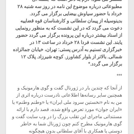
مطبوعاتی درباره موضوع این نامه در روز سه شنبه ۲۸
خرداد با حضور سیاوش بیضایی برگزار می گردد.
بدینوسیله از پیمان سلطانی و کارشناسان قوه قضاییه
دعوت می گردد که در این نشست که به منظور رونمایی
از اسناد بیشتر درباره این پرونده برگزار می گردد حضور
یابند. این نشست فردا ۲۸ خرداد در ساعت ۱۳ در
خبرگزاری تسنیم به آدرس پستی: تهران، خیابان جمالزاده
شمالی. بالاتر از بلوار کشاورز. کوچه شیرزاد. پلاک ۱۲
برگزار می گردد.*
***
از آنجا که چندین بار در ژورنال گفت و گوی هارمونیک و
میکلوش روژا
موریس ژار
همچنین سایر رسانه‌ها اطلاعاتی نادرست درباره اثری از
من به نام «نخستین سرود ملی ایران» یا «وطنم وطنم» یا
«ایران جوان» مورد تعرض واقع شده، قصد دارم با ارائه
مستنداتی ماجرای این تقلب بزرگ را در وب سایت گفت و
یادداشتی بر موسیقی
دوره آموزش
گوی هارمونیک مطرح کنم چون ژورنال شما به خاطر
متن فیلم «متری
موسیقی بر
دوستی یا همکاری با آقای سلطانی بدون هیچگونه