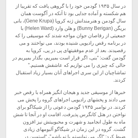
در سال ۱۹۳۵ گودمن خود را با گروهی یافت که تقریبا از
هم شکسته و آماده جدایی بود تا آنکه در آگوست همان
سال گودمن و هنرمندانش ژنه کروپا (Gene Krupa)، بانی
بریگن (Bunny Berigan) و هلن وارد (Helen Ward) با
جمعیتی از رقاصان جوان مواجه شدند که موسیقی را که
در برنامه رقص رادیویی شنیده بودند، می نواختند و می
رقصیدند. بعد از عدم موفقیتهای پی در پی، کروپا به
گودمن گفت: “بنی، اگر قرار است بمیریم، بگذار بمیریم در
حالی که چیزی را می نوازیم که عاشقش هستیم.”
تماشاچیان از این سری اجراهای آنان بسیار زیاد استقبال
کردند.
خبرها از موسیقی جدید و هیجان انگیز همراه با رقص خبر
میکلوش روژا
موریس ژار
می دادند و پخشهای رادیویی اجراهای گروه را پخش می
کردند. در نوامبر ۱۹۳۵ گودمن دعوتی را از شیکاگو برای
نواختن در هتل کانگرس پذیرفت. اقامت او در آنجا تا شش
ماه به طول انجامید و شهرت و محبوبیتش نیز افزون
یادداشتی بر موسیقی
دوره آموزش
گشت. گروه در این زمان در شیگاگو آلبومهای زیادی
متن فیلم «متری
موسیقی بر
ضبط کرد: “اگر می توانستم با تو باشم”، “استوپین در