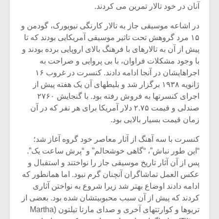
آنان در خود تالار تمرین می کردند.
در اشاعه موسیقی جاز به تالار کارنگی نیویورک، گودمن و
۱۵ مرد گروهش تحت تاثیر موسیقی آمریکایی بودند که تا
پیش از آن به تالارهای با فرهنگ بالای اروپایی برده بودند و
با وجود مشکلات فراوان، با بی پروایی و صراحت به
اجراهایشان در آنجا ادامه دادند. کنسرت در غروب ۱۶
ژانویه ۱۹۳۸ برگزار شد و بلیطهای آن یک هفته پیش از
اجرای کنسرتها به فروش رفته بود. با گنجایش ۲۷۶۰
صندلی و قیمت ۲.۷۵ دلار آمریکا برای هر نفر که در آن
زمان قیمت بسیار بالایی بود.
کنسرت با سه آهنگ از آثار معاصر خود گروه آغاز شد؛
“این طور نباش”، “گاهی خوشحالم” و “پرش ساعت یک”.
پس از آن آثار تاریخ موسیقی جاز را نواختند و استقبال و
عکس العمل تماشاگران آنچنان گرم نبود. اما همانطور که
ادامه دادند اوضاع بهتر شد زیرا شروع به نواختن آثاری
کردند که پیش از آن سبب محبوبیتشان شده بود. بعضی از
تریوها و کوارتتهای آخری و صدای مارتا تیلتون (Martha