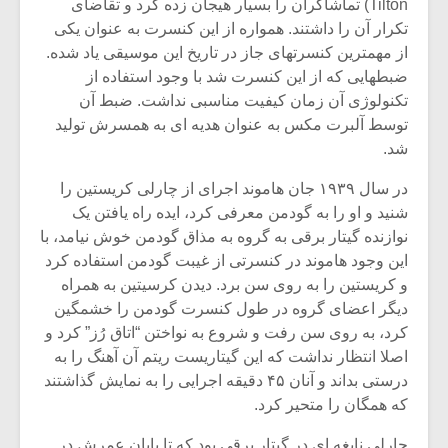
Tilton) تماشاگران را بسیار هیجان زده کرد و تقاضای
تکرار آن را داشتند. همواره از این کنسرت به عنوان یکی
از مهمترین کنسرتهای جاز در تاریخ این موسیقی یاد شده.
ضبطهایی که از این کنسرت شد با وجود استفاده از
تکنولوژی آن زمان کیفیت مناسبی نداشت. ضبط آن
توسط آلبرت مکس به عنوان هدیه ای به همسرش تولید
شد.
در سال ۱۹۳۹ جان هاموند اجرای از چارلی کریستین را
شنید و او را به گودمن معرفی کرد، ایده راه یافتن یک
نوازنده گیتار برقی به گروه به مذاق گودمن خوش نیامد، با
این وجود هاموند در کنسرتی از غیبت گودمن استفاده کرد
و کریستین را به روی سن برد. دیدن کرسیتین به همراه
دیگر اعضای گروه در طول کنسرت گودمن را خشمگین
کرد، به روی سن رفت و شروع به نواختن “اتاق رُز” کرد و
اصلا انتظار نداشت که این گیتاریست ریتم آن آهنگ را به
درستی بداند و آنان ۴۵ دقیقه اجرایی را به نمایش گذاشتند
که همگان را متحیر کرد.
چارلی نابغه ای در گیتار برقی بود که تا پایان عمرش در