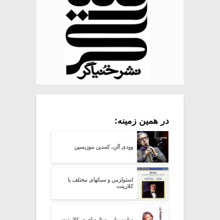
در همین زمینه:
وودی آلن، کمدین موزیسین
استولزمن و سبکهای مختلف با
کلارینت
سابین مایر، ستاره ای در کلارینت