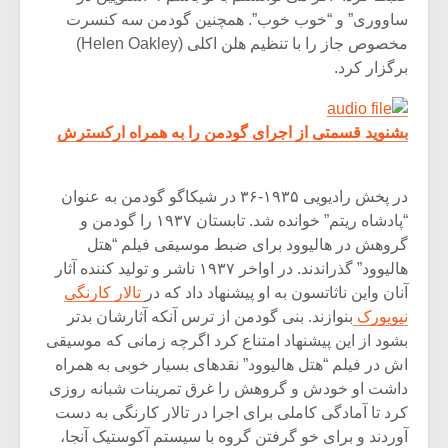
شیش و نیم»
موسیقی فی
ساووری” و “خوب خوب”. همچنین گودمن سه کنسرت
برگزار می 
مخصوص جاز را با تنظیم هلن اکلی (Helen Oakley)
اگر نمی توانی
سکانسی به 
برگزار کرد.
مشهورترین باشی،
موسیقی فیلم 
بدنام ترین باش
بشنوید قسمتی از اجرای گودمن را به همراه ارکسترش
در پخش رادیویی ۱۹۳۵-۳۶ در شیکاگو گودمن به عنوان
“پادشاه ریتم” خوانده شد. تابستان ۱۹۳۷ را گودمن و
گروهش در هالیوود برای ضبط موسیقی فیلم “هتل
هالیوود” گذراندند. در اواخر ۱۹۳۷ ناشر و تولید کننده آثار
آنان واین ناثاتسون به او پیشنهاد داد که در
تالار کارنگی
نیویورک
بنوازند. بنی گودمن از ترس آنکه آثارشان بدتر
بشود از این پیشنهاد امتناع کرد اگرچه زمانی که موسیقی
اش در فیلم “هتل هالیوود” نقدهای بسیار خوبی به همراه
داشت او خودش و گروهش را غرق تمرینات شبانه روزی
کرد تا آمادگی کاملی برای اجرا در تالار کارنگی به دست
آوردند و برای خو گرفتن گروه با سیستم آکوستیک آنجا،