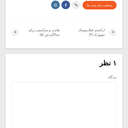
مشاهده تمام پست ها
ارکستر فیلارمونیک
هایدن و مراسمی برای
نیویورک (۳)
سالگردش (۵)
۱ نظر
دیدگاه