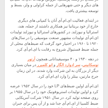
شیش و نیم»
موسیقی فی
های دیگر و حتی شهرهایی از جمله کراولی و ولز، بسط و
برگزار می 
توسعه بیشتری یافت.
اگر نمی توانی
سکانسی به 
مشهورترین باشی،
موسیقی فیلم 
در ابتدای فعالیت ای.ام.آی آنان با کمپانی های دیگری
بدنام ترین باش
خارج از خود بریتانیا نیز همکاری داشتند از جمله، هند،
استرالیا و نیوزلند. در کشورهای استرالیا و نیوزلند تولیدات
ای.ام.آی تولیدات مشهور صنعت موسیقی را در سال‌های
۱۹۲۰ تا ۱۹۶۰ در اختیار خود گرفت که ضبط‌های محلی از
جمله ضبط فستیوال شروع به رقابت با ای.ام.آی کرد.
در دهه ۱۹۳۰ و ۴۰ موسیقیدانانی همچون
آرتور
توسکانینی
،
سر ادوارد الگار
و
اتو کلمپرر
در میان بسیاری
دیگر از بزرگان به این شرکت وارد شدند. در این زمان
جرج مارتین، بیتلز را وارد ای.ام.آی کرد.
ای.ام.آی اولین ضبط‌های LP خود را در سال ۱۹۵۲ عرضه
کرد و اولین تولیدات استریوفونیک خود را در سال ۱۹۵۵ بر
روی صفحه تولید کرد. در سال ۱۹۵۱ شرکت آمریکایی
ضبط کلمبیا از ای.ام.آی جدا شد و از آن پس برای جبران