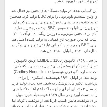
تجهیزات خود را بهبود بخشید.
این کمپانی بعدها در تولید دستگاه های پخش نیز فعال شد
و اولین سیستم تلویزیونی را برای BBC تولید کرد. همچنین
تولید کننده دوربین‌های پخش تلویزیونی برای شرکت‌های
تلویزیون بریتانیا به خصوص BBC بود؛ معروفترین تولید
آنان برای پخش تلویزیونی، دوربین رنگی ای.ام.آی ۲۰۰۱
است که بدین صورت این کمپانی به تولید کننده اصلی هم
برای BBC و هم چندین کمپانی تبلیغاتی تلویزیونی دیگر در
سال‌های ۱۹۷۰ و اوایل ۱۹۸۰ بدل شد.
در سال ۱۹۵۸ کامپیوتر EMIDEC 1100 اولین کامپیوتر
تبدیل کننده (ترانزیستور) برای تبدیل به صدای الکتریکی،
تحت نظارت گودفری هونسفیلد (Godfrey Hounsfield)
میکلوش روژا
موریس ژار
تولید شد. در اوایل ۱۹۷۰ هونسفیلد، اسکنری را برای
برداشت عکس‌های پزشکی به شکل سه بعدی تولید کرد.
در سال ۱۹۷۳ ای.ام.آی جایزه ملکه اختراعات تکنولوژی
را به دست آورد و در سال ۱۹۷۹ هونسفیلد جایزه نوبل
یادداشتی بر موسیقی
دوره آموزش
برای موفقیت‌هایش کسب کرد! بعد از موفقیتی کوتاه اما
متن فیلم «متری
موسیقی بر
درخشان در رشته پزشکی، فروش تولیدات آنان به کمپانی