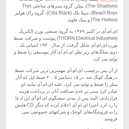
(The Shadows)، بیتلز، گروه پسرهای ساحلی (The
Beach Boys)، سیلا بلک (Cilla Black)، گروه راک هولیز
(The Hollies) و پینک فلوید.
ای.ام.آی در اکتبر ۱۹۷۹ به گروه صنعتی تورن الکتریک
(THORN Electrical Industries) پیوست و شرکت ضبط
تورن-ای.ام.آی شکل گرفت. از سال ۱۹۳۰ کمپانی بک
دوی شانگ‌های زیر نظر ای.ام.آی آثار موسیقی را ضبط و
تولید می کرد.
از آن پس برچسب ای.ام.آی مهمترین ترین شرکت ضبط
در هنگ کونگ شد. در ۱۵ دسامبر ۲۰۰۵ ضبط اپل که آثار
بیتلز را ضبط و تولید می کرد، علیه ای.ام.آی بیانیه ای
صادر کرد مبنی بر عدم صداقت آنان در پرداخت هزینه
قراردادی؛ البته پس از مدتی سخنگوی ای.ام.آی این ادعا
را رد کرد. اخیرا ای.ام.آی اعلام کرده که دیگر CD‌ هایش
را به فروشگاه‌های کوچک و شرکتهای خصوصی نمی
فروشد.