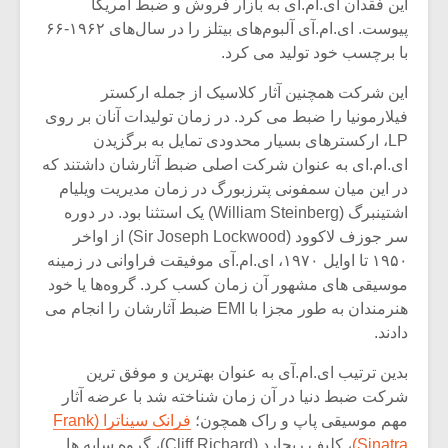
این فقدان ای.ام.آی به بازار فروش و ضبط آمریکا
پیوست. ای.ام.آی آلبوم‌های بیتلز را در سال‌های ۱۹۶۲-۶۶
با برچسب خود تولید می کرد.
این شرکت همچنین آثار کلاسیک از جمله ارکستر
فیلارمونیا را ضبط می کرد. در زمان تولیدات آنان بر روی
LP، ارکسترهای بسیار محدودی تمایل به برگزیدن
ای.ام.ای به عنوان شرکت اصلی ضبط آثارشان داشتند که
در این میان سمفونی پترزبورگ در زمان مدیریت ویلیام
اشتینبرگ (William Steinberg) یک استثنا بود. در دوره
سر جوزف لاکوود (Sir Joseph Lockwood) از اواخر
۱۹۵۰ تا اوایل ۱۹۷۰، ای.ام.آی موفیقت فراوانی در زمینه
موسیقی های مشهور آن زمان کسب کرد. گروه‌ها یا خود
هنرمندان به طور مجزا با EMI ضبط آثارشان را انجام می
دادند.
بدین ترتیب ای.ام.آی به عنوان بهترین و موفق ترین
شرکت ضبط دنیا در آن زمان شناخته شد با عرضه آثار
مهم موسیقی پاپ و راک همچون؛
فرانک سیناترا (Frank
Sinatra)
، کلیف ریچارد (Cliff Richard)، گروه سایه ها