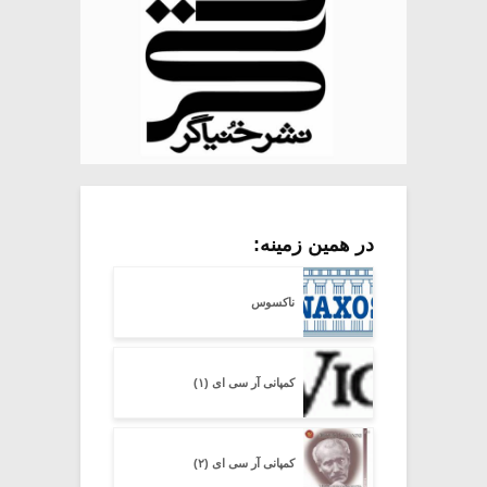
در همین زمینه:
ناکسوس
کمپانی آر سی ای (۱)
کمپانی آر سی ای (۲)