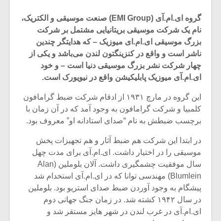
گروه ای.‌ام.‌آی (EMI Group) صنعت موسیقی و الکتریک،
نام یک شرکت موسیقی بریتانیایی مشتمل بر شرکت
بزرگ موسیقی ای.‌ام‌.ای میوزیک – که هدایتگر چندین
ناشر است و واقع در کنزینگتون لندن می‌باشد و یکی از
چهار شرکت نشر بزرگ موسیقی دنیا است – و خود
ای.‌ام‌.آی میوزیک پابلیکیشن واقع در نیویورک است.
این گروه در مارچ ۱۹۳۱ از ادقام شرکت ضبط گرامافون
کلمبیا و شرکت گرامافون به وجود آمد که در آن زمان با
برچسب ضبطش به نام “صدای استادانه او” معروف بود.
در ابتدا این شرکت هم ضبط آثار و هم تجهیزات پخش
موسیقی را در اختیار داشت. ای.ام.آی برای مدت چهل
سال موفقیت چشمگیری داشت. آلان بلوملین (Alan
Blumlein) مهندسی توانا که در ای.ام.آی استخدام شد
پیشگام به وجود آوردن ضبط صدای استریو بود. بلوملین
در سال ۱۹۴۲ کشته شد. در زمان جنگ جهانی دوم
ای.ام.آی در غرب لندن در شهر هایز مستقر شد و