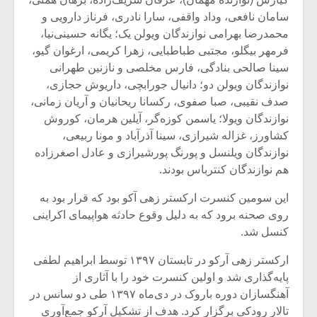
سامان نافعی، وداد واقفی، سارا نادری، فرناز دارویی و
محمدرضا بهرامی نوازندگان ویولن یک؛ یگانه حسینی‌نیا،
فرمهر بیگلو، مجتبی طباطبایی، زهرا کریمی، ارغوان گیو،
سینا صالحی بنادگی، فارس مخلصی و نازنین طهرانی
نوازندگان ویولن دو؛ دانیال جورابچی، داریوش حجازی،
صدف نقیبی، صبا صفوی، رکسانا ریحانیان و آریان زمانی،
نوازندگان ویولا؛ یاسمن کوزه‌گر، آیلین هرمان، کوروش
کشاورز، غزاله شیرازی، سینا آذرآباد و مونا ربیعی،
نوازندگان ویلنسل و پورنگ پورشیرازی و عادل اصغرزاده
هم نوازندگان کنترباس بودند.
این سومین کنسرت ارکستر زهی آکو بود که قرار بود به
روی صحنه برود که به دلیل وقوع حادثه هواپیمای اکراینی
میکلوش روژا
موریس ژار
کنسل شد.
ارکستر زهی آرکو در تابستان ۱۳۹۷ توسط ابراهیم لطفی
پایه‌گذاری شد و اولین کنسرت خود را با آثاری از
یادداشتی بر موسیقی
دوره آموزش
آهنگسازان دوره باروک در دی‌ماه ۱۳۹۷ طی دو سانس در
متن فیلم «متری
موسیقی بر
تالار رودکی برگزار کرد. هدف از تشکیل آرکو جمع‌آوری