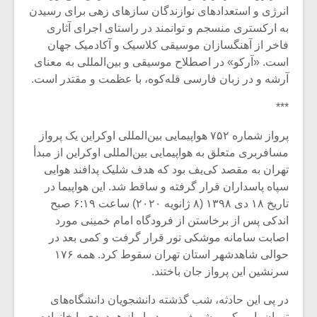
شیش و نیم»
موسیقی فی
انرژی و استعدادهای نوازندگان سازهای زهی برای رسیدن
برگزار می 
به ارکستری منسجم و توانمند در راستای اجرای آثاری
اگر نمی توانی
سکانسی به 
فاخر از آهنگسازان موسیقی کلاسیک و آکادمیک جهان
مشهورترین باشی،
موسیقی فیلم 
است. «آرکو» در اصطلاح موسیقی و بین‌المللی به معنای
بدنام ترین باش
آرشه و در زبان فارسی قله‌کوه، با عظمت و مقتدر است.
***
پرواز شماره ۷۵۲ هواپیمایی بین‌المللی اوکراین یک پرواز
مسافربری متعلق به هواپیمایی بین‌المللی اوکراین از مبدأ
تهران به مقصد کی‌یف بود که هدف شلیک پدافند هوایی
سپاه پاسداران قرار گرفته و ساقط شد. این هواپیما در
تاریخ ۱۸ دی ۱۳۹۸ (۸ ژانویه ۲۰۲۰) ساعت ۶:۱۹ صبح
اندکی پس از برخاستن از فرودگاه امام خمینی مورد
اصابت سامانه موشکی تور قرار گرفت و کمی بعد در
حوالی شاهدشهر استان تهران سقوط کرد. همه ۱۷۶
سرنشین این پرواز جان باختند.
در پی این حادثه، شب گذشته دانشجویان دانشگاه‌های
تهران، امیرکبیر، شریف و… در ابراز همدردی با خانواده