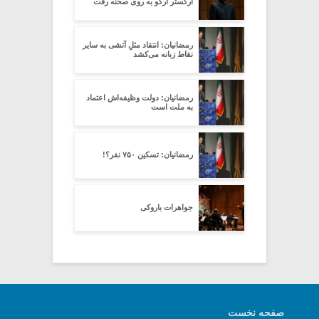
ارکستر آرکو به روی صحنه رفت
رمضانیان: انتقاد مثلِ آتشی به سایر
نقاط زبانه می‌کشد
رمضانیان: دولت وظیفه‌اش اعتماد
به ملت است
رمضانیان: تسکینِ ۷۵۰ نفر؟!
جواهرات باروکی
صفحه نخست