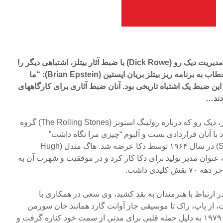
در سال ۱۹۶۲ دکای انگلیسی با مدیریت دیک رو (Dick Rowe) با ضبط آثار بیتلز، اشتباهی دیگر را
رغم زد. سخنی معروف از وی خطاب به برنامه ریز بیتلز بریان اپستین (Brian Epstein): “ما
ین ضبط یک اشتباه تاریخی بود. آنان ضبط آثاری برای کارگاههای
بعد از شکست در ضبط آثار بیتلز، دیک رو که درباره رولینگ استونز (The Rolling Stones) گروه
 با آنان قراردادی بست و آلبوم “چیزی مرا نگاه داشت”
(Something Got a Hold on Me) در سال ۱۹۶۴ توسط دکا عرضه شد. هاگ مندل (Hugh
ای بیش از ۴۰ سال به عنوان مدیر تولید برای دکا کار کرد و در موفقیت و شهرت آن به
 ارتباط با هنرمندان به نقد کشید، وی سعی در همکاری با
 از پاپ، راک تا موسیقی جاز آوانت گارد همانند جان سورمن
(John Surman). مندل در سال ۱۹۷۹ به دلیل حمله قلبی برای مدتی از سمت خود کناره گرفت و