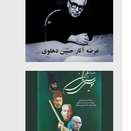
میکلوش روژا
موریس ژار