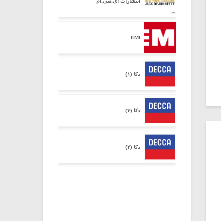
انتشارات ای.سی.ام
EMI
دکا (۱)
دکا (۳)
دکا (۴)