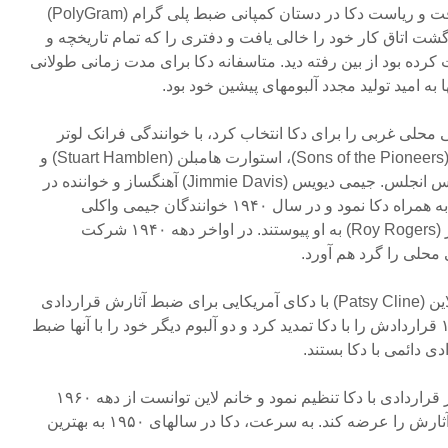
در زمان غیبت او لوئیز از دنیا رفت و ریاست دکا در دستان کمپانی ضبط پلی گرام (PolyGram)
زگشت اتاق کار خود را خالی یافت و دفتری را که تمام تاریخچه و
کرده بود از بین رفته دید. متاسفانه دکا برای مدت زمانی طولانی
 به امید تولید مجدد آلبومهای پیشین خود بود.
موسیقی محلی غربی را برای دکا انتخاب کرد، با خوانندگی فرانک لوتر
(Frank Luther)، پسران پیشرو (Sons of the Pioneers)، استوارت هامبلن (Stuart Hamblen) و
دیگر گروههای مهم نیویورک و لس انجلس. جیمی دیویس (Jimmie Davis) آهنگساز و خواننده در
همان سال آغاز به ضبط آثارش به همراه دکا نمود و در سال ۱۹۴۰ خوانندگان جیمی واکلی
(Jimmy Wakely) و روی روجرز (Roy Rogers) به او پیوستند. در اواخر دهه ۱۹۴۰ شرکت
محلی را گرد هم آورد.
در اواخر دهه ۵۰ خانم پاتسی کلاین (Patsy Cline) با دکای آمریکایی برای ضبط آثارش قراردادی
۴ ستاره ای بست. در سال ۱۹۶۰ قراردادش را با دکا تمدید کرد و دو آلبوم دیگر خود را با آنها ضبط
دی دائمی با دکا بستند.
دوبی ویلبورن برای لورتا لاین نیز قراردادی با دکا تنظیم نمود و خانم لاین توانست از دهه ۱۹۶۰
برای چندین دهه با این برچسب آثارش را عرضه کند. به سرعت، دکا در سالهای ۱۹۵۰ به بهترین