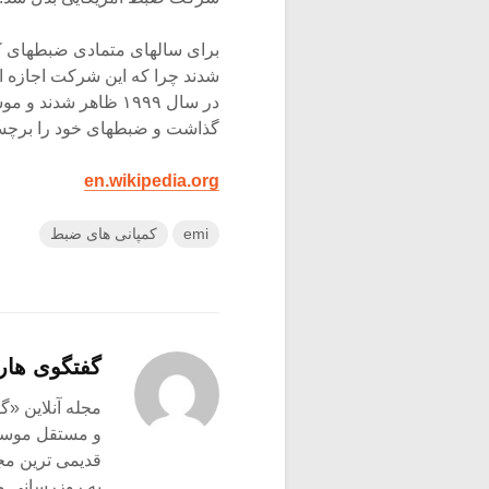
برای سالهای متمادی ضبطهای ک
در سال ۱۹۹۹ ظاهر شد
گذاشت و ضبطهای خود را برچس
en.wikipedia.org
emi
کمپانی های ضبط
گفتگوی هار
و مستقل موسیق
قدیمی ترین م
به روزرسانی م