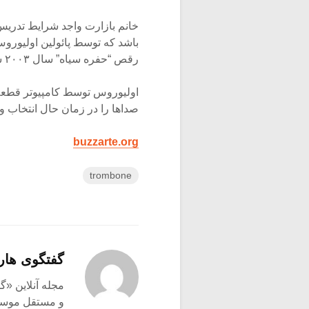
خانم بازارت واجد شرایط تدری
باشد که توسط پائولین اولیوروس
رقص “حفره سیاه” سال ۲۰۰۳ ساخته است که به صورت موسیقی ویدیو عرضه شده.
اولیوروس توسط کامپیوتر قطعه 
صداها را در زمان حال انتخاب و 
buzzarte.org
trombone
گفتگوی هار
و مستقل موسیق