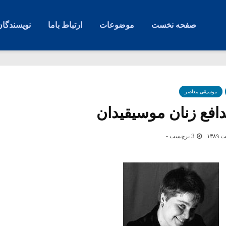
صفحه نخست
موضوعات
ارتباط باما
نویسندگان
موسیقی معاصر
دافع زنان موسیقیدان
3 برچسب -