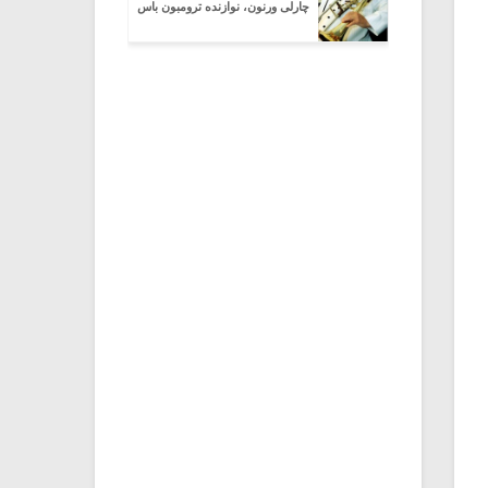
چارلی ورنون، نوازنده ترومبون باس