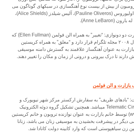
ومبون از بیش از بیست نوع آهنگسازی در سبکهای گوناگون می
باشد، آهنگسازانی چون: پائولین اولیوروس (Pauline Oliveros)، آلیس شیلدز (Alice Shields)،
از آثار ضبط شده اخیر خانم بازارت دو دونوازی: “تغییر” به همراه الن فولمن (Ellen Fullman) که
این ضبط جزء ۵۰ ضبط برتر سال ۲۰۰۸ مجله تلگرام قرار دارد و “معلق” به همراه کریستین
دروال (Kristin Norderval). بازارت به عنوان آهنگساز علاقمند به گسترش دامنه موسیقی
 دارند تا درک بیرونی و درونی از زمان و مکان را تغییر دهند.
 بازارت و الن فولمن
ست: “بادهای ظریف” به سفارش ارکستر مرکز شهر نیویورک و
“اینجا همین الان” برای گروه Telematic Circle میباشد. همچنین تشکیل گروه دوئه الکترونیک
آکوستیک زنانا (www.zanana.org) توسط خانم بازارت به عنوان نوازنده تروبون و خانم کریستین
می دیگر در پیشرفت بخشیدن به موسیقی زنان می باشد، زنانا