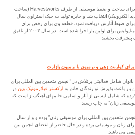
در سال ۲۰۰۷ به عنوان هنرمند برای ساخت و ضبط موسیقی از طرف Harvestworks (ساخت
ید الکترونیک) انتخاب شد و جایزه تولیدات جیک استراوی سال
مالی برای ضبط آثارش دریافت نمود. قطعه وی برای رقص برای
شرکت تورسون اخیرا در شهر میناپولیس برای اولین بار اجرا شده است. در سال ۲۰۰۳ او تلفیق
یک پیشرفت بخشید.
انوان شامل فعالیتی پرتلاش در “انجمن متحدین بین المللی برای
ن بار باعث پذیرش نوازندگان خانم به
ارکستر فیلارمونیک وین
در
 تهیه کرده که شامل لیستی از آثار و اسامی خانمهای آهنگساز است که
من متحدین بین المللی برای موسیقی زنان” بوده و و از سال
ان برای زنان و موسیقی بوده و در حال حاضر از اعضای انجمن بین
یقی می باشد.