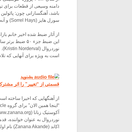
دامنه وسیعی از قطعات برای تر
سورل هایز (Sorrel Hays) و آنه له بارون (Anne LeBaron).
نور
است به ویژه برای آنهایی که تلاش
بشنوید
قسمتی از “تغییر” را اثر مشترک
از آهنگهایی که اخیرا ساخته ا
نوردروال به عنوان خواننده، قد
اکاند (Zanana Akande) نام اولین زن سیاهپوستی است که وارد کابینه دولت کانادا شد.