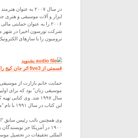
ابزار و آلات موسیقی و هنری جد
۲۰۰۶ را به عنوان حمایتی 
ترومبون را با سازهای الکترون
بشنوید
قسمتی از five3 اثر جان کیج را برای کوارتت زهی و ترمبون با ترمبون بازارت
حمایت خانم بازارت از موسیقی ب
موسیقی زنان” بود که برای اولی
سال ۱۹۹۷ شد. وی کتابی
این کتاب در سال ۱۹۹۱ با نام “موسیقی زنان” به چاپ رسید.
وی همچنین نائب رئیس سابق “انج
۱۹۰۰ در آمریکا جز نویسندگ
المللی تحقیقات در تحصیل موس