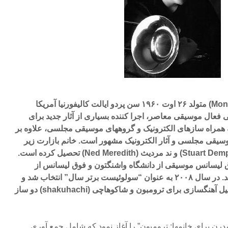
مونیک بازارت (Monique Buzzarté) متولد ۲۶ اوت ۱۹۶۰ سن پردو ایالت کالیفورنیا آمریکا
ی فعال موسیقی معاصر، اجرا کننده بسیاری از آثار جدید برای
به همراه سازهای الکترونیک و گروههای موسیقی مجلسی، علاوه بر
سیقی مجلسی و آثار الکترونیک مشهور است. خانم بازارت زیر
نظر استوارت دمپ استر (Stuart Dempster) و ند مردیث (Ned Meredith) تحصیل کرده است.
 لیسانس موسیقی از دانشگاه واشنگتون و فوق لیسانس از
مدرسه موسیقی منهتن می باشد. در سال ۲۰۰۸ به عنوان “سولوئیست برتر سال” انتخاب شد و
در سال ۲۰۰۹ جایزه MAP به دلیل آهنگسازی برای ترومبون و شاکوهاچی (shakuhachi) دو ساز
موسیقی مدرن برای خانمها: ترومبون” را آغاز نمود که شامل جمع آوری