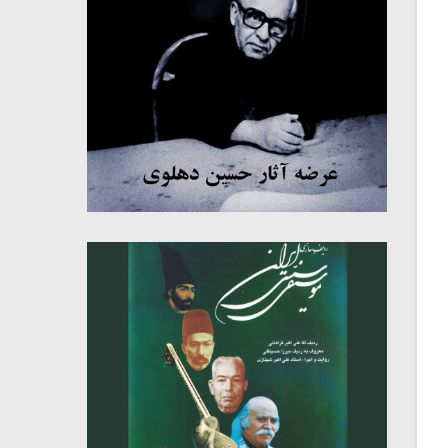
میکلوش روژا
موریس ژار