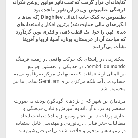
کتابخانه‌ای قرار گرفت که تحت تأثیر قوانین روشن فکرانه
فرهنگی بطلمیوس اول در این شهر بنا شده بود.
بطلمیوس به کمک جاذبه ابتدائی Diaghilev (که بعدها با
انگیزه‌های مالی حمایت شد) برترین افکار و استعدادهای
دنیای کهن را حول یک قطب ذهنی و فکری نوین گردآورد
که مباحث آن از عربستان، یونان، آسیا، اروپا و آفریقا
نشأت می‌گرفتند.
اسکندریه، در راستای یک حرکت واقعی در زمینه فرهنگ
nombril du monde، در حد یکی از نخستین جوامع
بین‌المللی ارتقاء یافت که نه تنها یک مرکز صرفاً یونانی به
حساب می آمد بلکه مرکزی برای Semitism سامی ها نیز
محسوب شد.
میکلوش روژا
موریس ژار
مردمان این شهر که از نژادهای گوناگون بودند، به صورت
منحصر به ‌فرد و آزادانه به آمیزش و تبادل فرهنگی و
تجاری پرداختند. این حجم وسیع از مبادلات باعث ایجاد
مطالبات جغرافیایی، دریانوردی و مهندسی قابل استفاده
یادداشتی بر موسیقی
دوره آموزش
در زمینه هنر مهجور و خلاصه شده ریاضیات پیشین شد.
متن فیلم «متری
موسیقی بر