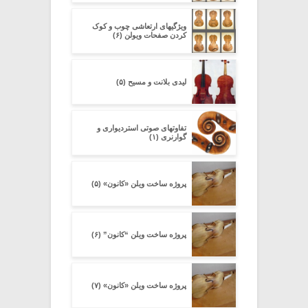
ویژگیهای ارتعاشی چوب و کوک
کردن صفحات ویولن (۶)
لیدی بلانت و مسیح (۵)
تفاوتهای صوتی استردیواری و
گوارنری (۱)
پروژه ساخت ویلن «کانون» (۵)
پروژه ساخت ویلن “کانون” (۶)
پروژه ساخت ویلن «کانون» (۷)