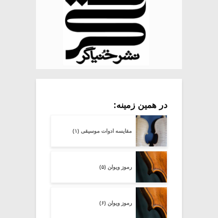
در همین زمینه:
مقایسه ادوات موسیقی (۱)
رموز ویولن (۵)
رموز ویولن (۶)