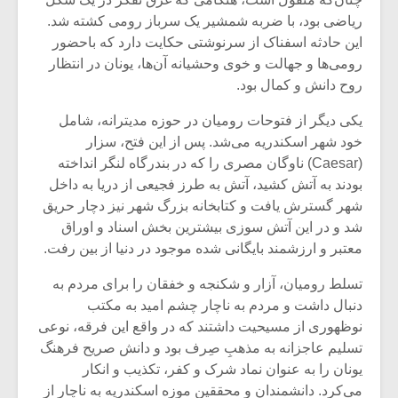
ریاضی بود، با ضربه شمشیر یک سرباز رومی کشته شد.
این حادثه اسفناک از سرنوشتی حکایت دارد که باحضور
رومی‌ها و جهالت و خوی وحشیانه آن‌ها، یونان در انتظار
روح دانش و کمال بود.
یکی دیگر از فتوحات رومیان در حوزه مدیترانه، شامل
خود شهر اسکندریه می‌شد. پس از این فتح، سزار
(Caesar) ناوگان مصری را که در بندرگاه لنگر انداخته
بودند به آتش کشید، آتش به طرز فجیعی از دریا به داخل
شهر گسترش یافت و کتابخانه بزرگ شهر نیز دچار حریق
شد و در این آتش سوزی بیشترین بخش اسناد و اوراق
معتبر و ارزشمند بایگانی شده موجود در دنیا از بین رفت.
تسلط رومیان، آزار و شکنجه و خفقان را برای مردم به
دنبال داشت و مردم به ناچار چشم امید به مکتب
نوظهوری از مسیحیت داشتند که در واقع این فرقه، نوعی
تسلیم عاجزانه به مذهبِ صِرف بود و دانش صریح فرهنگ
یونان را به عنوان نماد شرک و کفر، تکذیب و انکار
می‌کرد. دانشمندان و محققین موزه اسکندریه به ناچار از