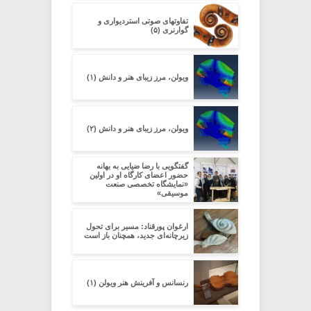
تفاوتهای صوتی استردیواری و
گوارنری (۵)
ویولن، مرز زیبای هنر و دانش (۱)
ویولن، مرز زیبای هنر و دانش (۲)
گفتگویی با رضا ضیایی به بهانه
حضور اعضای کارگاه او در اولین
«نمایشگاه تخصصی صنعت
موسیقی»
ارغوان پورقناد: مسیر برای تحول
زیرچانه‌ای جدید، همچنان باز است
رنسانس و آفرینش هنر ویولن (۱)