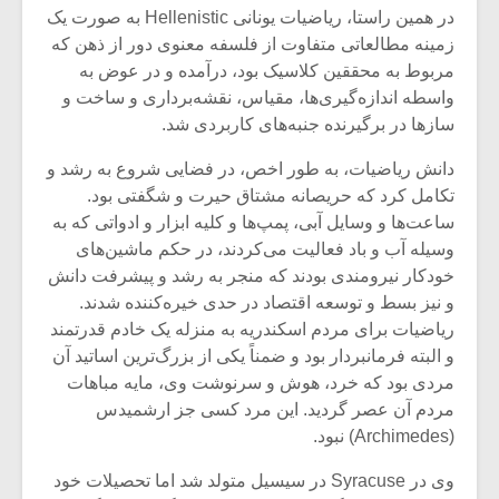
شیش و نیم»
موسیقی فی
در همین راستا، ریاضیات یونانی Hellenistic به صورت یک
برگزار می 
زمینه مطالعاتی متفاوت از فلسفه معنوی دور از ذهن که
اگر نمی توانی
سکانسی به 
مربوط به محققین کلاسیک بود، درآمده و در عوض به
مشهورترین باشی،
موسیقی فیلم 
واسطه اندازه‌گیری‌ها، مقیاس، نقشه‌برداری و ساخت و
بدنام ترین باش
سازها در برگیرنده جنبه‌های کاربردی شد.
دانش ریاضیات، به طور اخص، در فضایی شروع به رشد و
تکامل کرد که حریصانه مشتاق حیرت و شگفتی بود.
ساعت‌ها و وسایل آبی، پمپ‌ها و کلیه ابزار و ادواتی که به
وسیله آب و باد فعالیت می‌کردند، در حکم ماشین‌های
خودکار نیرومندی بودند که منجر به رشد و پیشرفت دانش
و نیز بسط و توسعه اقتصاد در حدی خیره‌کننده شدند.
ریاضیات برای مردم اسکندریه به منزله یک خادم قدرتمند
و البته فرمانبردار بود و ضمناً یکی از بزرگ‌ترین اساتید آن
مردی بود که خرد، هوش و سرنوشت وی، مایه مباهات
مردم آن عصر گردید. این مرد کسی جز ارشمیدس
(Archimedes) نبود.
وی در Syracuse در سیسیل متولد شد اما تحصیلات خود