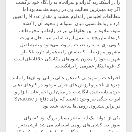
را در اسکندریه گذراند و سرانجام به زادگاه خود برگشت.
اگر چه مهم‌ترین فعالیت وی در زمینه هندسه بود اما
مطالعات اقلیدس را تداوم بخشید و مقدار عدد N را تعیین
کرد و روابط نسبی میان استوانه و محیط آن را کشف
نمود، علاوه بر این تحقیقاتی نیز در رابطه با مخروط‌ها،
کره‌ها، مارپیچ‌ها به عمل آورد، اما در عین حال شهرت
کنونی وی نه به ریاضیات مربوط می‌شود و نه به اصل
مشهور موازنه آب که نامش را به همراه دارد، بلکه او
شهرت خود را مدیون شیوه‌های مکانیکی خلاقانه‌ای است
که قوه ابتکار عمومی را برانگیخت.
اختراعات و تمهیداتی که ذهن عالی یونانی او، آن‌ها را مانند
چیزهای ناچیز و ارزش های جزئی موجود در کارهای ذهنی
خردمندانه نادیده انگاشت. در میان این اختراعات، ابزار و
ادوات جنگی نیز وجود داشتند که برای دفاع از Syracuse
در برابر پیشروی رومی‌ها ساخته شده بود.
یکی از ادوات یک آینه مقعر بسیار بزرگ بود که برای
سوزاندن کشتی‌های رومی استفاده می شد. ارشمیدس،
چنان‌که منقول است، هنگامی که غرق تفکر در یک شکل