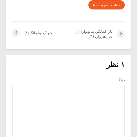
مشاهده تمام پست ها
تارا کمانگر، پیانونوازی از
کیونگ- وا چانگ (۱)
دیار هاروارد (۱)
۱ نظر
دیدگاه