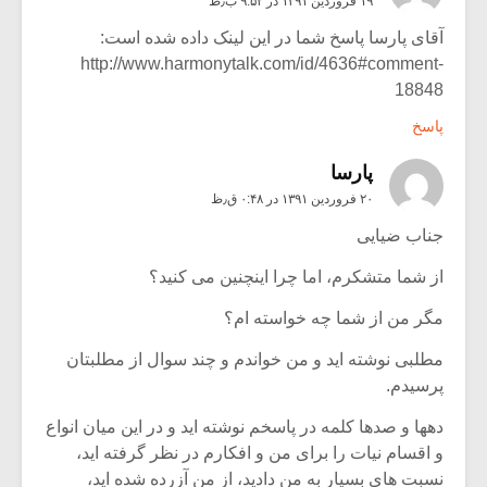
۱۹ فروردین ۱۳۹۱ در ۹:۵۲ ب٫ظ
آقای پارسا پاسخ شما در این لینک داده شده است:
http://www.harmonytalk.com/id/4636#comment-
18848
پاسخ
پارسا
۲۰ فروردین ۱۳۹۱ در ۰:۴۸ ق٫ظ
جناب ضیایی
از شما متشکرم، اما چرا اینچنین می کنید؟
مگر من از شما چه خواسته ام؟
مطلبی نوشته اید و من خواندم و چند سوال از مطلبتان
پرسیدم.
دهها و صدها کلمه در پاسخم نوشته اید و در این میان انواع
و اقسام نیات را برای من و افکارم در نظر گرفته اید،
نسبت های بسیار به من دادید، از من آزرده شده اید،