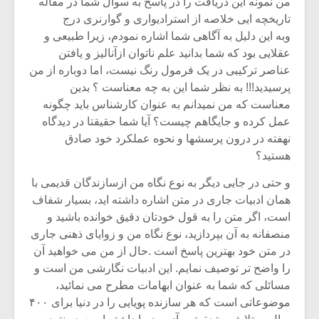
من نمونه این دریافت را در پاسخ به سوال شما در مقاله
تاریخچه ایی خلاصه از استرادیواری و گوارنری درج
وبه این دلیل به آگاهی شما اشاره نمودم، زیرا طبیعی و
عقلایی بود که شما بدانید علم ناتوان ازآنالیز و یافتن
عناصر ترکیبی در یک فرمول رنگ نیست، اما دوباره از من
پرسیدید!!! به نظر شما این به چه معناست ؟ بدین
معناست که من نمیدانم به عنوان کارشناس باید چگونه
عمل کرده و جایگاهم چیست؟ آیا شما حقیقتا در دیدگاه
نهفته در درون پرسشها و نحوه عملکرد خود صادق
هستید؟
و حتی در جایی دیگر به نوع نگاه من ازسازندگان قدیمی با
همان ادبیات جاری در متن اشاره داشته اید، بسیار شفاف
است، اگر متن را به قول خودتان دقیق خوانده باشید و
منصفانه به آن بپردازید، نوع نگاه من و زوایای ذهنی جاری
در متن خود بهترین پاسخ است .حال از من می خواهید آن
را واضح تر توصیف نمایم. این ادبیات نگارشی من است و
مسائلی که شما به عنوان ابهامات مطرح می نمائید،
موضوعاتی است که هر سازنده پویایی را در دنیا برای ۴۰۰