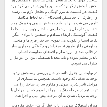
ساختار چوبها به لحاظ تعادل نهایی هر بخش و همچنین هر
بخش با بخش دیگر بود که مسیر را پیچیده تر می کرد. باید
کیفیت هر قسمت به مرز کهنگی و تخلخل لازم می رسید
و از طرفی تا حد ممکن استحکام آن به لحاظ مکانیکی
تامین می شد، بنابراین وارد دو بخش شیمی و فیزیک مواد
شده وباید از طریق مواد طبیعی ساختار چوبها را به لحا ظ
کیفیت آکوستیکی ارتقاء میدادم و همچنین با موادی دیگر
نقاط ایستا را تقویت می نمودم. ساختار فرم ها و منحنی
مقاومتی را از طریق نحوه تراش و چگونگی معماری ساز
در قالب صدای مورد نظر و اقتضای مقاومت اجتناب
ناپذیر تنظیم نموده و باید مجددا هماهنگی بین این عوامل را
کنترل می نمودم.
در نهایت این جدول دائما در حال بررسی و سنجش بود با
توجه به هدفی که وجود داشت، همچنین ما بسیاری از
مراحل تاثیر پذیری صوتی و مقاوم سازی ساختار را می
توانستیم در مرحله رنگ به اجرا در آوریم که این مراحل با
توجه به نزدیک شدن به آن مرحله پیش بینی و اجرا شد.
میزان استهلاک صوتی را با در نظر گرفتن حفظ مقاومت