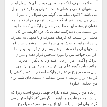
آیا اصلا به صرف اینکه مقاله ایی خود دارای پتانسیل ایجاد
پرسشهای علمی و عملی هست، دلیلی بر طرح هر سوال
می باشد ؟ اکنون شاید می گوئید من سوال را با سوال
پاسخ می دهم ! خیر اینگونه نیست، توقع و خواسته من به
عنوان نویسنده این مطلب در همان جایگاهی که شما به
من نسبت می دهید(استاد،هیات یک فرد کارشناس،یک
معلم) این نیست که فرهنگ مصرف و یا منتهی به مصرف
را ایجاد نمایم . پرسش های شما بسیار ارزشمند است اما
پاسخهای آن را هم شما و هم بسیاری دیگر میدانید و اما
اگر می خواهید من را مورد سنجش قرار دهید و میزان
ادراک و آگاهی مرا ارزیابی کنید و یا به دیگران معرفی
نمائید ، باید بگویم علم بی انتهاست وادعایی بر آن نمی
توان نمود، ترجیح میدهم درجایگاه آموختن باشم وآگاهی را
فزاینده تراز مرتبت دانستن میدانم. ( نسبت های شما برای
من جذابیتی ندارد)
از نگاه من پرسش کننده دارای فهمی وسیع است زیرا که
برایش موضوعات و مفاهیم با نگرشی کنجکاوانه توام می
گردد ولی آنچه او را متمایز از پرسش صرف و یا درج