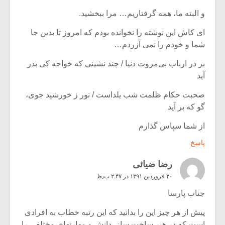
و البته ما، همه گرفتاریم… مرا ببخشید.
ای کاش این نوشته را نخوانده بودم که امروز تا بدین جا
شما و خودم را نمی آزردم…
بر در ارباب بی‌مروت دنیا / چند نشینی که خواجه کی بدر
آید
صحبت حکام ظلمت شب یلداست / نور ز خورشید جوی،
گو که بر آید
از شما سپاس گذارم
پاسخ
رضا ضیائی
۲۰ فروردین ۱۳۹۱ در ۲:۴۷ ب٫ظ
جناب پارسا
پیش از هر چیز این را بدانید که این رتبه خطاب به افرادی
است که در هنر ساخت ساز، دانش و مهارتهای مختلفی را