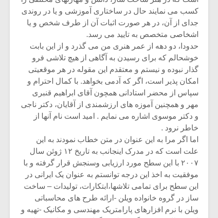
کسب می نمایند حال در ساختاری آموزشی و یا در روندی
جدای از آن، در هر صورت اثبات آن از طرف شخص و یا
اشخاصی متخصص به تایید می رسد.
حدودا، دو دهه از عمر هنری من می گذرد و از این بابت
خوشحالم که برای رسیدن به آگاهی از هیچ تلاشی فرو
گذار نبوده و نیستم و معتقدم این مقوله در هر موقعیتی
امکان پذیر است، اگر که آدمی بخواهد. با کمال احترام و
سپاس از محضر استادانی همچون آقای ابراهیم قنبری
مهر و همچنین آموزه های ارزشمندی از آقایان، دکتر ناجی
و دکتر موسوی اشاره می نمایم . امید است نام آنها از
خاطر نرود .
اما اگر مرا به این عنوان در متن خطاب نمودند به این
علت است که در مدرک اینجانب به تاریخ ۱۲ ژوئن سال
۲۰۰۷ با این سطح مورد ارزیابی وسنجش قرار گرفته و با
موفقیت به اخذ این درجه توانستم به عنوان یک ایرانی در
این سطح برای تمامی تلاشها،ابتکارات، تولیدات – ساخت
ساز در گروه خانواده ویلن -ارائه طرح های محاسباتی
ویلن با نرم افزارهای پارامتریک مهندسی و مکانیک -تهیه و