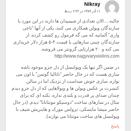
Nikray
۱۱ آذر ۱۳۸۹ در ۶:۲۲ ب٫ظ
جالبه….الان تعدادی از شیمیدان ها دارند در این مورد با
سازندگان ویولن همکاری می کنند. یکی از آنها “ناجی
واری” آلمانیه که می گه فرمول رو کشف کرده. از
سازندگان چینی سازهایی با قیمت ۴-۵ هزار دلار خریداری
می کنه و ۲۰ هزارتایی گرونتر می فروشه.
http://www.nagyvaryviolins.com
در ضمن اگر تنها یک ویولنسل از دل جزو موجود باشه
سازی هست که در حال حاضر “ناتالیا گوتمن” با اون می
نوازه. سازی خوش صداست از نزدیک اما در سالن
کنسرت بر عکس ویولن ها و ویولاهایی که از دل جزو دیدم
چندان صدای پر قدرت و بلندی نداره. نکته ای که برای
مثال در سازهای ساخت “دومنیکو مونتانانا” دیدم. (در حال
حاضر میشا مایسکی، ترولس مورک و هاینریش شیف با
ویولنسل های ساخت مونتانا می نوازند).
پاسخ