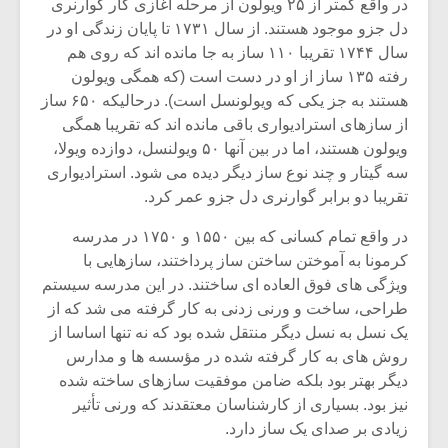
در واقع کمتر از ۲۵ ویولون از مرحله آغازی کار گوارنری
دل جزو موجود هستند. از سال ۱۷۳۱ تا پایان زندگی او در
سال ۱۷۴۴ تقریبا ۱۱۰ ساز به جا مانده اند که روی هم
رفته ۱۳۵ ساز از او در دست است (که همگی ویولون
هستند به جز یکی که ویولونسل است). درحالیکه ۶۵۰ ساز
از سازهای استرادیواری باقی مانده اند که تقریبا همگی
ویولون هستند، اما در بین آنها ۵۰ ویولنسل، دوازده ویولا،
سه گیتار و چند نوع ساز دیگر دیده می شود. استرادیواری
تقریبا دو برابر گوارنری دل جزو عمر کرد.
در واقع تمام کسانی که بین ۱۵۵۰ و ۱۷۵۰ در مدرسه
کرمونا به آموختن ساختن ساز پرداختند، سازهایی با
ویژگی های فوق العاده ای ساختند. در این مدرسه سیستم
طراحی، ساخت و ورنی زدنی به کار گرفته می شد که از
میکلوش روژا
موریس ژار
یک نسل به نسل دیگر منتقل شده بود که نه تنها اساسا از
روش های به کار گرفته شده در مؤسسه ها و مدارس
دیگر بهتر بود بلکه ضامن موفقیت سازهای ساخته شده
نیز بود. بسیاری از کارشناسان معتقدند که ورنی تأثیر
یادداشتی بر موسیقی
دوره آموزش
زیادی بر صدای یک ساز دارد.
متن فیلم «متری
موسیقی بر