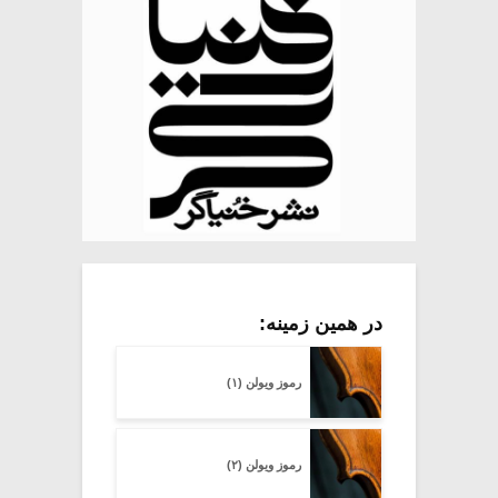
در همین زمینه:
رموز ویولن (۱)
رموز ویولن (۲)