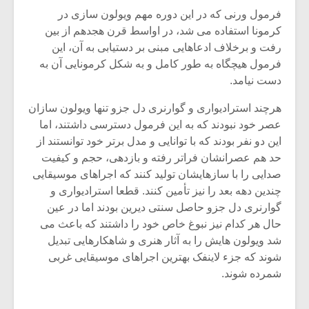
شیش و نیم»
موسیقی فی
فرمول ورنی که در این دوره مهم ویولون سازی در
برگزار می 
کرمونا استفاده می شد، در اواسط قرن هجدهم از بین
اگر نمی توانی
سکانسی به 
رفت و برخلاف ادعاهایی مبنی بر دستیابی به آن، این
مشهورترین باشی،
موسیقی فیلم 
فرمول هیچگاه به طور کامل و به شکل کرمونایی آن به
بدنام ترین باش
دست نیامد.
هرچند استرادیواری و گوارنری دل جزو تنها ویولون سازان
عصر خود نبودند که به این فرمول دسترسی داشتند، اما
این دو نفر بودند که با توانایی و مدل برتر خود توانستند از
حد هم عصرانشان فراتر رفته و بازدهی، حجم و کیفیت
صدایی را با سازهایشان تولید کنند که اجراهای موسیقایی
چندین دهه بعد را نیز تأمین کنند. قطعا استرادیواری و
گوارنری دل جزو حاصل سنتی دیرین بودند اما در عین
حال هر کدام نیز نبوغ خاص خود را داشتند که باعث می
شد ویولون هایش را به آثار هنری و شاهکارهایی تبدیل
شوند که جزء لاینفک بهترین اجراهای موسیقایی غربی
شمرده شوند.