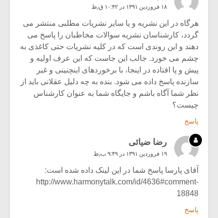
۱۸ فروردین ۱۳۹۱ در ۱۰:۴۲ ق٫ظ
هرگاه در این نشریه و یا سایر نشریات مطلبی منتشر می
گردد، کارشناسان نشریه سوالات مخاطبان را پاسخ می
دهند و این روندی است که در کلیه نشریات حتی کاغذی به
چشم می خورد. جالب این جاست که این عرف اولیه و
پیش و پا افتاده در اینجا، با برخوردهای اینچنینی و غیر
سازنده پاسخ داده می شود. بنده به چه دلیل عقلانی باید از
نظر شما آگاه باشم و جایگاه شما به عنوان کارشناس
چیست؟
پاسخ
رضا ضیائی
۱۹ فروردین ۱۳۹۱ در ۹:۴۹ ب٫ظ
آقای پارسا پاسخ شما در این لینک داده شده است:
http://www.harmonytalk.com/id/4636#comment-
18848
پاسخ