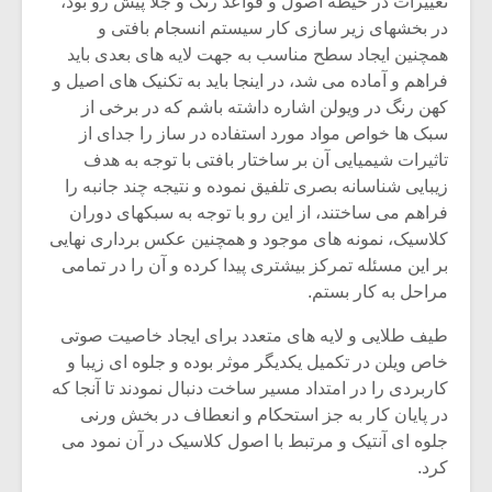
تغییرات در حیطه اصول و قواعد رنگ و جلا پیش رو بود،
شیش و نیم»
موسیقی فی
برگزار می 
در بخشهای زیر سازی کار سیستم انسجام بافتی و
همچنین ایجاد سطح مناسب به جهت لایه های بعدی باید
اگر نمی توانی
سکانسی به 
فراهم و آماده می شد، در اینجا باید به تکنیک های اصیل و
مشهورترین باشی،
موسیقی فیلم 
کهن رنگ در ویولن اشاره داشته باشم که در برخی از
بدنام ترین باش
سبک ها خواص مواد مورد استفاده در ساز را جدای از
تاثیرات شیمیایی آن بر ساختار بافتی با توجه به هدف
زیبایی شناسانه بصری تلفیق نموده و نتیجه چند جانبه را
فراهم می ساختند، از این رو با توجه به سبکهای دوران
کلاسیک، نمونه های موجود و همچنین عکس برداری نهایی
بر این مسئله تمرکز بیشتری پیدا کرده و آن را در تمامی
مراحل به کار بستم.
طیف طلایی و لایه های متعدد برای ایجاد خاصیت صوتی
خاص ویلن در تکمیل یکدیگر موثر بوده و جلوه ای زیبا و
کاربردی را در امتداد مسیر ساخت دنبال نمودند تا آنجا که
در پایان کار به جز استحکام و انعطاف در بخش ورنی
جلوه ای آنتیک و مرتبط با اصول کلاسیک در آن نمود می
کرد.