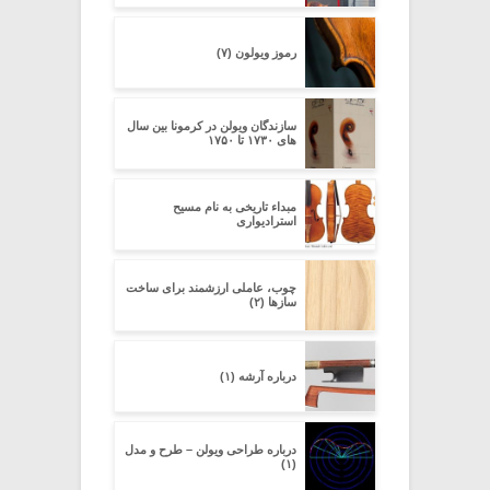
رموز ویولون (۷)
سازندگان ویولن در کرمونا بین سال
های ۱۷۳۰ تا ۱۷۵۰
مبداء تاریخی به نام مسیح
استرادیواری
چوب، عاملی ارزشمند برای ساخت
سازها (۲)
درباره آرشه (۱)
درباره طراحی ویولن – طرح و مدل
(۱)