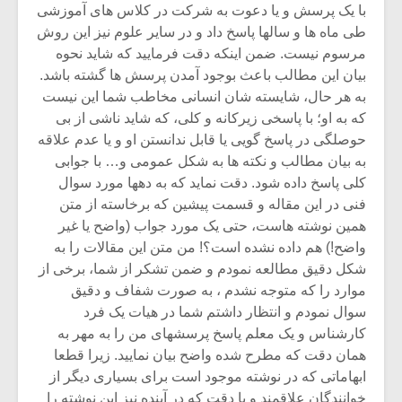
با یک پرسش و یا دعوت به شرکت در کلاس های آموزشی
طی ماه ها و سالها پاسخ داد و در سایر علوم نیز این روش
مرسوم نیست. ضمن اینکه دقت فرمایید که شاید نحوه
بیان این مطالب باعث بوجود آمدن پرسش ها گشته باشد.
به هر حال، شایسته شان انسانی مخاطب شما این نیست
که به او؛ با پاسخی زیرکانه و کلی، که شاید ناشی از بی
حوصلگی در پاسخ گویی یا قابل ندانستن او و یا عدم علاقه
به بیان مطالب و نکته ها به شکل عمومی و… با جوابی
کلی پاسخ داده شود. دقت نماید که به دهها مورد سوال
فنی در این مقاله و قسمت پیشین که برخاسته از متن
همین نوشته هاست، حتی یک مورد جواب (واضح یا غیر
واضح!) هم داده نشده است؟! من متن این مقالات را به
شکل دقیق مطالعه نمودم و ضمن تشکر از شما، برخی از
موارد را که متوجه نشدم ، به صورت شفاف و دقیق
سوال نمودم و انتظار داشتم شما در هیات یک فرد
کارشناس و یک معلم پاسخ پرسشهای من را به مهر به
همان دقت که مطرح شده واضح بیان نمایید. زیرا قطعا
ابهاماتی که در نوشته موجود است برای بسیاری دیگر از
خوانندگان علاقمند و با دقت که در آینده نیز این نوشته را