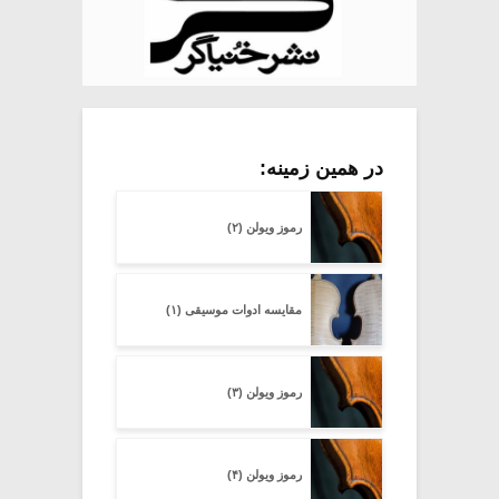
در همین زمینه:
رموز ویولن (۲)
مقایسه ادوات موسیقی (۱)
رموز ویولن (۳)
رموز ویولن (۴)