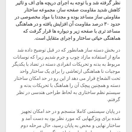
نظر گرفته شد و با توجه به اجرای دریچه های اف و تاثیر
کاهش شدید مقاومت صفحه ساز، مجموعه ساختار
مقاومتی ساز مساعد بوده و مجددا با مواد مخصوصی در
حدود ۳۰ درصد مقاومت آن افزایش یافته و در هماهنگی
مساعد تری با صفحه زیر و دیواره ها قرار گرفت که
هماهنگی حیاتی ساختار و اجرای متقابل است.
در بخش دسته ساز همانطور که در قبل توضیح داده شد
مانع از استفاده مازاد چوب و جرم شدیم زیرا که نوسانات
مربوط به بدنه و تحریکات انفرادی دسته در تضاد با یکدیگر
موجبات نا هماهنگی ارتعاشی را برای یک ساختار واحد
تحت الشعاع قرار می دهد از این رو در حد امکان ساختار
دسته و همچنین پیچک آن را هماهنگ با تحریکات بدنه و
میکلوش روژا
موریس ژار
سیستم نظم ساختاری به لحاظ طراحی هندسی در نظر
گرفتم.
در پایان سیستمی کاملا منسجم و در حد امکان تجهیز
شده برای ویژگیهایی که مورد نظر بود به دست آمد و
یادداشتی بر موسیقی
دوره آموزش
ساختار نهایی و محض به پایان رسید، حال مرحله دوم
متن فیلم «متری
موسیقی بر