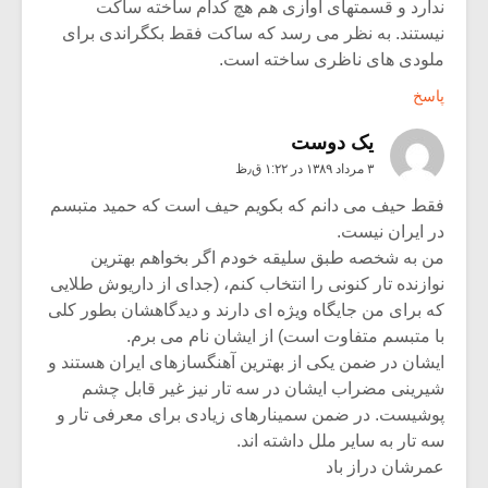
ندارد و قسمتهای آوازی هم هچ کدام ساخته ساکت
نیستند. به نظر می رسد که ساکت فقط بکگراندی برای
ملودی های ناظری ساخته است.
پاسخ
یک دوست
۳ مرداد ۱۳۸۹ در ۱:۲۲ ق٫ظ
فقط حیف می دانم که بکویم حیف است که حمید متبسم
در ایران نیست.
من به شخصه طبق سلیقه خودم اگر بخواهم بهترین
نوازنده تار کنونی را انتخاب کنم، (جدای از داریوش طلایی
که برای من جایگاه ویژه ای دارند و دیدگاهشان بطور کلی
با متبسم متفاوت است) از ایشان نام می برم.
ایشان در ضمن یکی از بهترین آهنگسازهای ایران هستند و
شیرینی مضراب ایشان در سه تار نیز غیر قابل چشم
پوشیست. در ضمن سمینارهای زیادی برای معرفی تار و
سه تار به سایر ملل داشته اند.
عمرشان دراز باد