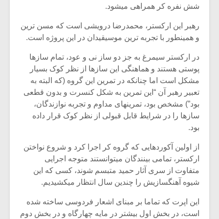
شش نفره کر همراهی میشود.
رهبر این ارکستر، محمدرضا درویشی است که مسن ترین
و همینطور با تجربه ترین موسیقیدان در این پروژه است.
در ارکستر سیمرغ به جز دو ساز نی و عود، تمام سازها
پوستی هستند و هماهنگی این سازها از نظر کوک بسیار
مشکل است اما چنانکه در تمرین این گروه (که البته به
تعبیر رهبر آن “این تمرین به شکل کنسرت و بدون قطعی
بود”) مشخص بود، تمرینهای مداوم و تجربه نوازندگان،
سازها را در شرایط قابل قبولی از نظر کوک قرار داده
بود.
از اولین آکوردهایی که گروه کر اجرا کرد و شروع نواختن
میکلوش روژا
موریس ژار
ارکستر، تمامی بینندگان میتوانستند متوجه اجرایی
متفاوت از سری آثار حمید متبسم شوند، کسی که این
شیوه آهنگسازیش را چندین سال انتظار میکشیدیم.
یادداشتی بر موسیقی
دوره آموزش
این اپرت که تماما بر مبنای اشعار فردوسی ساخته شده
متن فیلم «متری
موسیقی بر
است، در بخش اول بیشتر در مایه چهارگاه و در بخش دوم