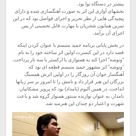
شیش و نیم»
موسیقی فی
بیشتر در دستگاه نوا بود.
برگزار می 
بخشهای آوازی این اثر به صورت آهنگسازی شده و دارای
پیچیدگی هایی از نظر تحریر و اجرای فواصل بود که در این
اگر نمی توانی
سکانسی به 
مشهورترین باشی،
موسیقی فیلم 
تمرین همایون شجریان با مهارت قابل تحسینی از پس
بدنام ترین باش
اجرای آن برآمد.
در بخش پایانی برنامه حمید متبسم با عنوان کردن اینکه
قصد دارد در این کنسرت اولین اثر ساخته خود را به نام
“ونوشه” اجرا کند به همنوازی با ارکستر با سه تار پرداخت.
“ونوشه” اثر مشهور حمید متبسم قطعه ای بود که
آهنگساز جوان آن روزگار را در اولین اثرش همسنگ
بزرگان این هنر قرار داد و نامش را تا امروز بر سر زبانها
انداخت، در همین آلبوم (بامداد) بود که پرویز مشکاتیان
نامدار، به عنوان نوازنده سنتور همنواز گروه شد و باعث
شهرت و اعتبار دو چندان این هنرمند شد.