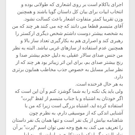
اجرای باکلام است بر روی اشعاری که طولانی بوده و
انتخاب ابیات برای بیان کل داستان گویا باشند و همچنین
وزن تقریبا کمتر متفاوت اشعار باعث کسالت نشود.
آقای متبسم قطعا می دانند که چه می کنند هر چند که من
به شخصه بیشتر دوست داشتم شخص دیگری ارکستر را
رهبری کند و اصراری هم به بکارگیری تعداد ساز بالا و
همچنین عدم استفاده از سازهای غربی نباشد. البته به نظر
من جنس صدای سالار عقیلی به دلیل حجم بیشتر صدا و
رنج بیشتر صدای بم، برای این اثر زیباتر بود هر چند که از
نظر سایر مسایل به خصوص جذب مخاطب همایون برتری
دارد.
به هر حال فرخنده است.
ولی باید یک نکته را به شما گوشزد کنم و آن این است که
اگر خودتان به اشتباه و یا جناب متبسم از لفظ “اپرت”
استفاده کرده اید، اشتباه بزرگی است زیرا که من با
آشنایی اندکی که از موسیقی دارم، به نظرم چون
شاهنامه بیانش از یک نفر است و تنها همان یک نفر داستان
را تعریف می کند، به هیچ وجه نمی توان اسم “اپرت” بر آن
نهاد. البته مگر اینکه با دستکاری در ابیات رائی به اول